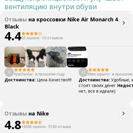
вентиляцию внутри обуви
Отзывы
на
кроссовки Nike Air Monarch 4
Black
4.4
25 оценок
·
10 отзывов
V
И
Vyacheslav
·
в прошлом году
Имя скрыто
·
в прошлом
Достоинства:
Цена-Качество!!!!
Достоинства:
Удобные, 
стоят своих денег
Недост
нет, все в идеале)
Отзывы
на
Nike
4.8
16365 оценок
·
5183 отзыва