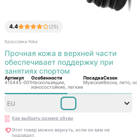
4.4
(
25
)
Кроссовки
Nike
Прочная кожа в верхней части
обеспечивает поддержку при
занятиях спортом
Артикул
Особенности
Посадка
Сезон
415445-001
Нескользящиe,
Мужская
Весна, лето, о
износостойкие, легкие
35
36
36
37
38
3
EU
,5
,5
,5
Как выбрать размер
обуви
Этот товар можно вернуть, если он вам не
подойдет.