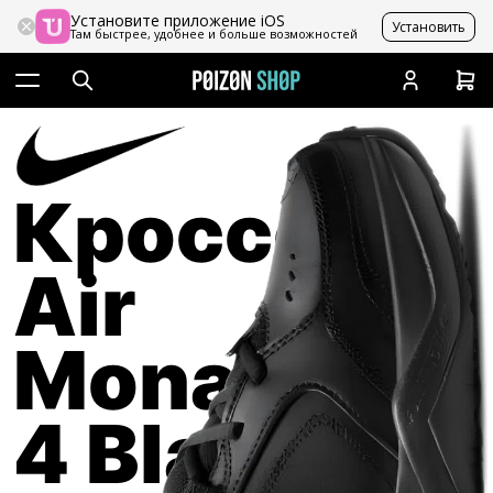
Установите приложение iOS
Установить
Там быстрее, удобнее и больше возможностей
Кроссовки
Air
Monarch
4 Black