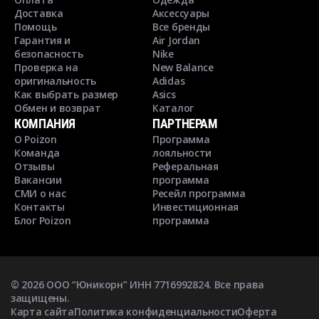
Доставка
Аксессуары
Помощь
Все бренды
Гарантия и
Air Jordan
безопасность
Nike
Проверка на
New Balance
оригинальность
Adidas
Как выбрать размер
Asics
Обмен и возврат
Каталог
КОМПАНИЯ
ПАРТНЕРАМ
О Poizon
Программа
Команда
лояльности
Отзывы
Реферальная
Вакансии
программа
СМИ о нас
Ресейл программа
Контакты
Инвестиционная
Блог Poizon
программа
©
2026
ООО “Юникорн” ИНН 7716992824. Все права
защищены.
Карта сайта
Политика конфиденциальности
Оферта