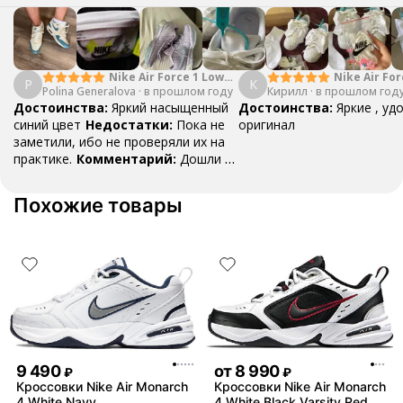
Nike Air Force 1 Low
Nike Air For
P
К
Polina Generalova
College Pack White
·
в прошлом году
Кирилл
·
в прошлом год
Yellow
Blue
Достоинства:
Яркий насыщенный
Достоинства:
Яркие , уд
синий цвет
Недостатки:
Пока не
оригинал
заметили, ибо не проверяли их на
практике.
Комментарий:
Дошли за
29 дней, в подарок положили
насочки!
Похожие товары
9 490
от
8 990
₽
₽
Кроссовки Nike Air Monarch
Кроссовки Nike Air Monarch
4 White Navy
4 White Black Varsity Red