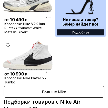
Не нашли товар?
от
10 490
₽
Байер найдёт всё
Кроссовки Nike V2K Run
Runtekk "Summit White
Metallic Silver"
Подробнее
от
10 990
₽
Кроссовки Nike Blazer '77
Jumbo
Больше Nike
Подборки товаров с Nike Air