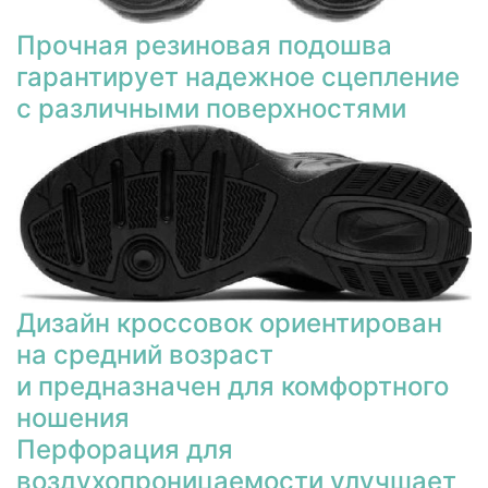
Прочная резиновая подошва
гарантирует надежное сцепление
с различными поверхностями
Дизайн кроссовок ориентирован
на средний возраст
и предназначен для комфортного
ношения
Перфорация для
воздухопроницаемости улучшает