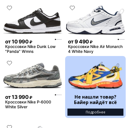
от
10 990
от
9 490
₽
₽
Кроссовки Nike Dunk Low
Кроссовки Nike Air Monarch
"Panda" Wmns
4 White Navy
Не нашли товар?
от
13 990
₽
Байер найдёт всё
Кроссовки Nike P-6000
White Silver
Подробнее