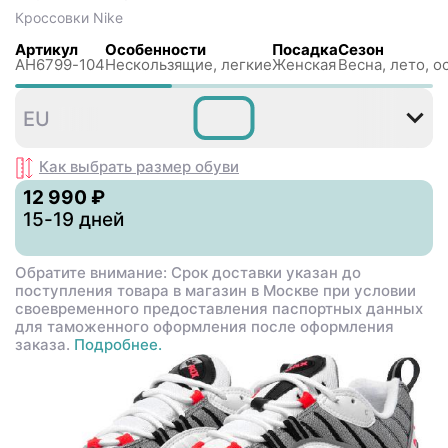
Кроссовки
Nike
Артикул
Особенности
Посадка
Сезон
AH6799-104
Нескользящиe, легкие
Женская
Весна, лето, о
35
37
38
38
40
4
EU
,5
,5
,5
Как выбрать размер
обуви
12 990 ₽
15-19 дней
Обратите внимание: Срок доставки указан до
поступления товара в магазин в Москве при условии
своевременного предоставления паспортных данных
для таможенного оформления после оформления
заказа.
Подробнее.