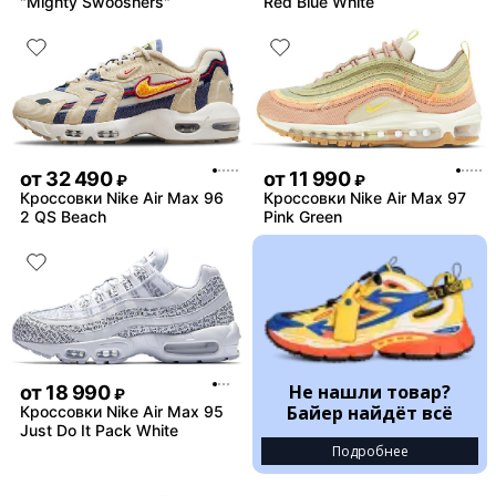
"Mighty Swooshers"
Red Blue White
от
32 490
от
11 990
₽
₽
Кроссовки Nike Air Max 96
Кроссовки Nike Air Max 97
2 QS Beach
Pink Green
Не нашли товар?
от
18 990
₽
Байер найдёт всё
Кроссовки Nike Air Max 95
Just Do It Pack White
Подробнее