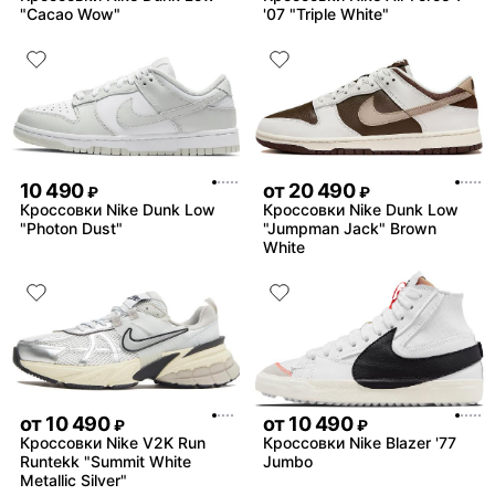
"Cacao Wow"
'07 "Triple White"
10 490
от
20 490
₽
₽
Кроссовки Nike Dunk Low
Кроссовки Nike Dunk Low
"Photon Dust"
"Jumpman Jack" Brown
White
от
10 490
от
10 490
₽
₽
Кроссовки Nike V2K Run
Кроссовки Nike Blazer '77
Runtekk "Summit White
Jumbo
Metallic Silver"