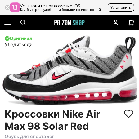
Установите приложение iOS
Установить
Там быстрее, удобнее и больше возможностей
Оригинал
Убедиться
Кроссовки Nike Air
Max 98 Solar Red
Обувь для спорта
Бег