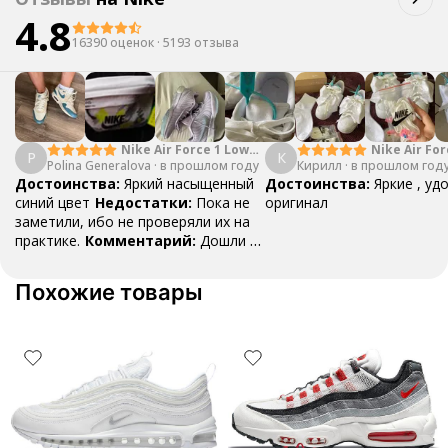
4.8
16390 оценок
·
5193 отзыва
Nike Air Force 1 Low
Nike Air For
P
К
Polina Generalova
College Pack White
·
в прошлом году
Кирилл
·
в прошлом год
Yellow
Blue
Достоинства:
Яркий насыщенный
Достоинства:
Яркие , уд
синий цвет
Недостатки:
Пока не
оригинал
заметили, ибо не проверяли их на
практике.
Комментарий:
Дошли за
29 дней, в подарок положили
насочки!
Похожие товары