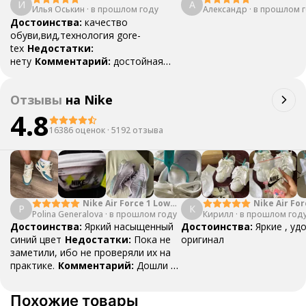
И
А
Илья Оськин
·
в прошлом году
Александр
·
в прошлом 
Достоинства:
качество
обуви,вид,технология gore-
tex
Недостатки:
нету
Комментарий:
достойная
обувь с технологией gore-tex
Отзывы
на
Nike
4.8
16386 оценок
·
5192 отзыва
Nike Air Force 1 Low
Nike Air For
P
К
Polina Generalova
College Pack White
·
в прошлом году
Кирилл
·
в прошлом год
Yellow
Blue
Достоинства:
Яркий насыщенный
Достоинства:
Яркие , уд
синий цвет
Недостатки:
Пока не
оригинал
заметили, ибо не проверяли их на
практике.
Комментарий:
Дошли за
29 дней, в подарок положили
насочки!
Похожие товары