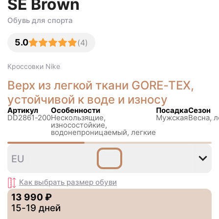
SE Brown
Обувь для спорта
5.0
(
4
)
Кроссовки
Nike
Верх из легкой ткани GORE-TEX,
устойчивой к воде и износу
Артикул
Особенности
Посадка
Сезон
DD2861-200
Нескользящиe,
Мужская
Весна, л
износостойкие,
водонепроницаемый, легкие
35
36
36
37
38
3
EU
,5
,5
,5
Как выбрать размер
обуви
13 990 ₽
15-19 дней