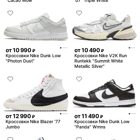
"Cacao Wow"
'07 "Triple White"
от
10 990
от
10 490
₽
₽
Кроссовки Nike Dunk Low
Кроссовки Nike V2K Run
"Photon Dust"
Runtekk "Summit White
Metallic Silver"
от
12 990
от
11 490
₽
₽
Кроссовки Nike Blazer '77
Кроссовки Nike Dunk Low
Jumbo
"Panda" Wmns