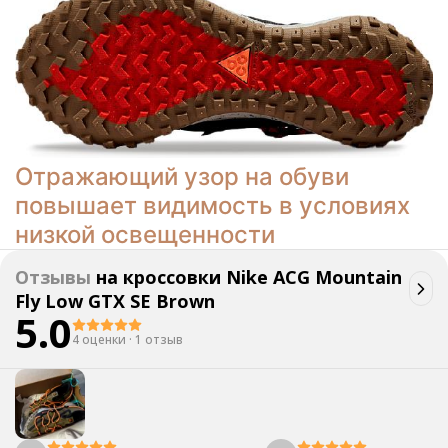
Отражающий узор на обуви
повышает видимость в условиях
низкой освещенности
Отзывы
на
кроссовки Nike ACG Mountain
Fly Low GTX SE Brown
5.0
4 оценки
·
1 отзыв