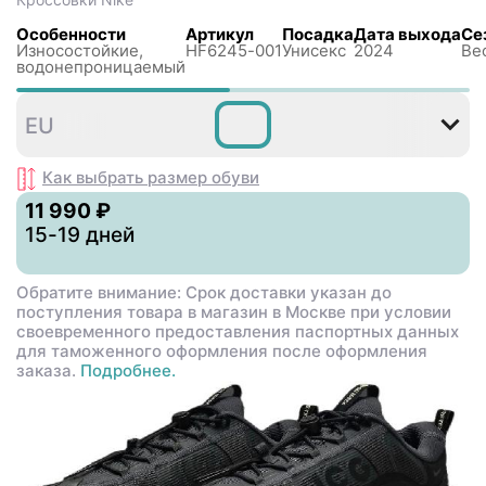
Особенности
Артикул
Посадка
Дата выхода
Се
Износостойкие,
HF6245-001
Унисекс
2024
Вес
водонепроницаемый
35
36
36
37
38
3
EU
,5
,5
,5
Как выбрать размер
обуви
11 990 ₽
15-19 дней
Обратите внимание: Срок доставки указан до
поступления товара в магазин в Москве при условии
своевременного предоставления паспортных данных
для таможенного оформления после оформления
заказа.
Подробнее.