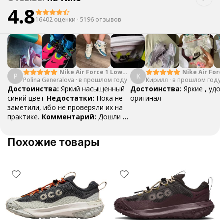
4.8
16402 оценки
·
5196 отзывов
Nike Air Force 1 Low
Nike Air For
P
К
Polina Generalova
College Pack White
·
в прошлом году
Кирилл
·
в прошлом год
Yellow
Blue
Достоинства:
Яркий насыщенный
Достоинства:
Яркие , уд
синий цвет
Недостатки:
Пока не
оригинал
заметили, ибо не проверяли их на
практике.
Комментарий:
Дошли за
29 дней, в подарок положили
насочки!
Похожие товары