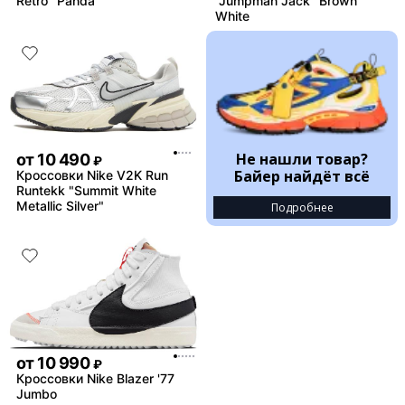
Retro "Panda"
"Jumpman Jack" Brown
White
Не нашли товар?
от
10 490
₽
Байер найдёт всё
Кроссовки Nike V2K Run
Runtekk "Summit White
Metallic Silver"
Подробнее
от
10 990
₽
Кроссовки Nike Blazer '77
Jumbo