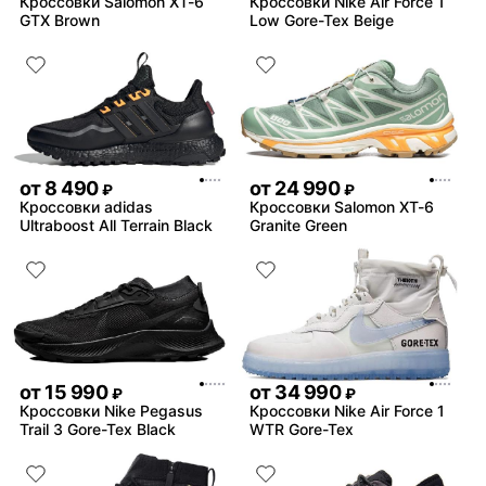
Кроссовки Salomon XT-6
Кроссовки Nike Air Force 1
GTX Brown
Low Gore-Tex Beige
от
8 490
от
24 990
₽
₽
Кроссовки adidas
Кроссовки Salomon XT-6
Ultraboost All Terrain Black
Granite Green
от
15 990
от
34 990
₽
₽
Кроссовки Nike Pegasus
Кроссовки Nike Air Force 1
Trail 3 Gore-Tex Black
WTR Gore-Tex