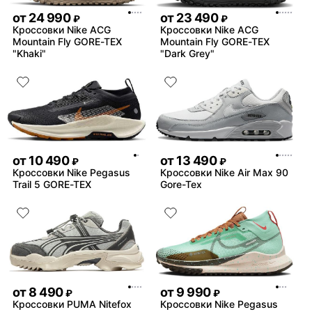
от
24 990
от
23 490
₽
₽
Кроссовки Nike ACG
Кроссовки Nike ACG
Mountain Fly GORE-TEX
Mountain Fly GORE-TEX
"Khaki"
"Dark Grey"
от
10 490
от
13 490
₽
₽
Кроссовки Nike Pegasus
Кроссовки Nike Air Max 90
Trail 5 GORE-TEX
Gore-Tex
от
8 490
от
9 990
₽
₽
Кроссовки PUMA Nitefox
Кроссовки Nike Pegasus