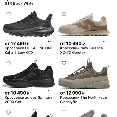
GTX Black White
от
17 490
от
10 990
₽
₽
Кроссовки HOKA ONE ONE
Кроссовки New Balance
Kaha 2 Low GTX
XC-72 Goretex
от
10 490
от
12 990
₽
₽
Кроссовки adidas Spiritain
Кроссовки The North Face
2000 Gtx
Glenclyffe