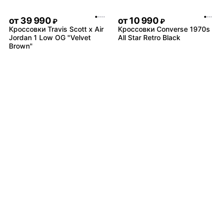
от
39 990
от
10 990
₽
₽
Кроссовки Travis Scott x Air
Кроссовки Converse 1970s
Jordan 1 Low OG "Velvet
All Star Retro Black
Brown"
от
8 490
от
9 490
₽
₽
Кроссовки adidas Ozweego
Кроссовки Nike Air Monarch
Celox
4 White Navy
Не нашли товар?
от
10 490
₽