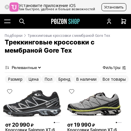
Установите приложение iOS
Установить
Там быстрее, удобнее и больше возможностей
Подборки
Треккинговые кроссовки с мембраной Gore Tex
Треккинговые кроссовки с
мембраной Gore Tex
Фильтры
Размер
Цена
Пол
Бренд
В наличии
Все товары
от
20 990
от
19 990
₽
₽
Кроссовки Salomon XT-6
Кроссовки Salomon XT-6