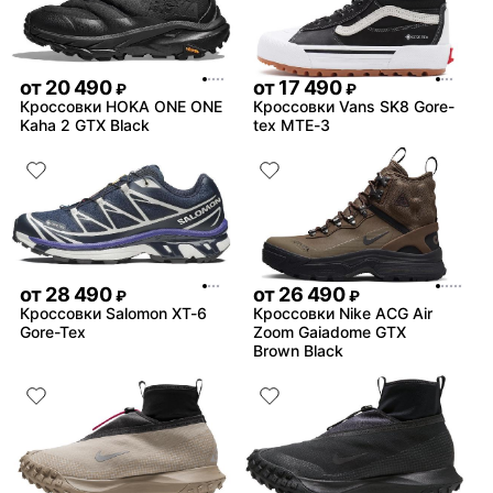
от
20 490
от
17 490
₽
₽
Кроссовки HOKA ONE ONE
Кроссовки Vans SK8 Gore-
Kaha 2 GTX Black
tex MTE-3
от
28 490
от
26 490
₽
₽
Кроссовки Salomon XT-6
Кроссовки Nike ACG Air
Gore-Tex
Zoom Gaiadome GTX
Brown Black