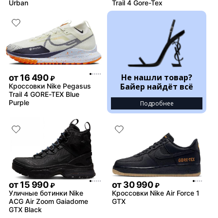
Urban
Trail 4 Gore-Tex
Не нашли товар?
от
16 490
₽
Байер найдёт всё
Кроссовки Nike Pegasus
Trail 4 GORE-TEX Blue
Purple
Подробнее
от
15 990
от
30 990
₽
₽
Уличные ботинки Nike
Кроссовки Nike Air Force 1
ACG Air Zoom Gaiadome
GTX
GTX Black