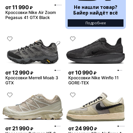
Не нашли товар?
от
11 990
₽
Байер найдёт всё
Кроссовки Nike Air Zoom
Pegasus 41 GTX Black
Подробнее
от
12 990
от
10 990
₽
₽
Кроссовки Merrell Moab 3
Кроссовки Nike Winflo 11
GTX
GORE-TEX
от
21 990
от
24 990
₽
₽