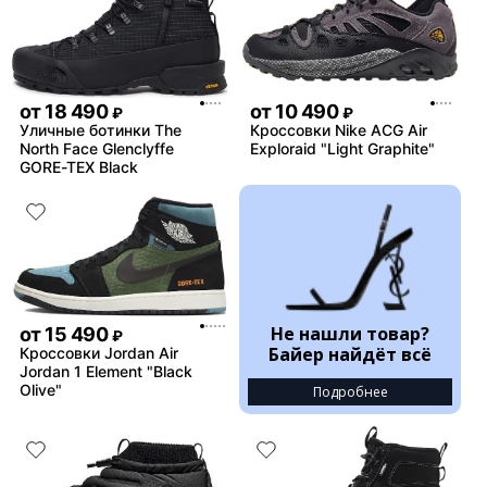
от
18 490
от
10 490
₽
₽
Уличные ботинки The
Кроссовки Nike ACG Air
North Face Glenclyffe
Exploraid "Light Graphite"
GORE-TEX Black
Не нашли товар?
от
15 490
₽
Байер найдёт всё
Кроссовки Jordan Air
Jordan 1 Element "Black
Olive"
Подробнее