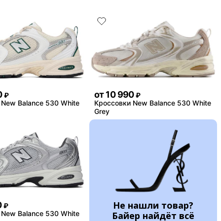
0
от
10 990
₽
₽
 New Balance 530 White
Кроссовки New Balance 530 White
Grey
Не нашли товар?
0
₽
 New Balance 530 White
Байер найдёт всё