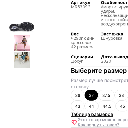
специальному дизайн
Артикул
Особенност
MR530SG
Амортизиру
Язычок кроссовка дос
удары,
нескользящи
шнурков и повышает 
износостойк
воздухопро
Вес
Застежка
≈290г один
Шнуровка
кроссовок
42 размера
Сценарии
Дата выхо
Досуг
2020
Выберите размер
Размер лучше посмотрет
стельку.
36
37
37.5
38
43
44
44.5
45
Таблица размеров
Этот товар можно верн
Как вернуть товар?