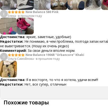
New Balance 580 Pink
Е
Елена
·
в прошлом году
Достоинства:
яркие, заметные, удобные)
Недостатки:
Не понимаю, в чем проблема, полгода запах кит
не выветривается. (Ношу их очень редко)
Комментарий:
За свои деньги вполне норм.
New Balance 1906R "Urbancore" Khaki
О
Ольга Самойлова
·
в прошлом году
Достоинства:
Я в восторге, то что я хотела, удачи всем!!!
Недостатки:
Нет, все супер, отличнын
Похожие товары