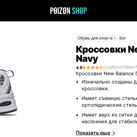
Обувь для спорта
Бег
Кроссовки Ne
Navy
Кроссовки
4.9
(
529
)
Кроссовки New Balance
Изначально созданы д
кроссовки.
Имеет съемную стельк
ортопедические стель
Имеет верх из сетки 
наслоения для стабил
Хорошее сцепление с
Показать еще