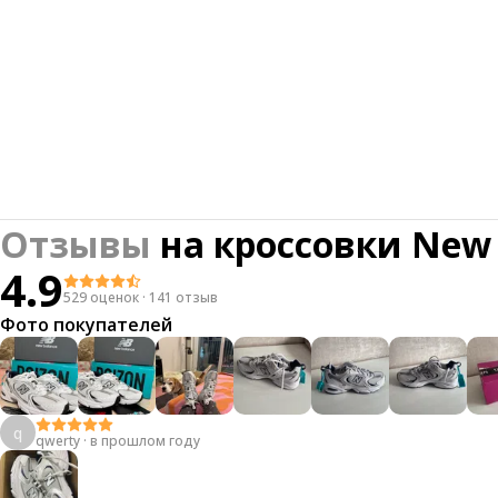
Отзывы
на
кроссовки New B
4.9
529 оценок
·
141 отзыв
Фото покупателей
q
qwerty
·
в прошлом году