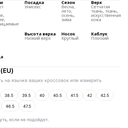
у подошвы.
и
Посадка
Сезон
Верх
ют
Унисекс
Весна,
Сетчатая
таточно толстый, что предотвращает натирание от
лето,
ткань, ткань,
e,
осень,
искусственная
общий уровень комфорта.
ие,
зима
кожа
ницаемые
Высота верха
Носок
Каблук
Низкий верх
Круглый
Плоский
да
(
EU
)
ь на язычке ваших кроссовок или измерить
38.5
39.5
40
40.5
41.5
42
42.5
46.5
47.5
уть, если не подойдет.