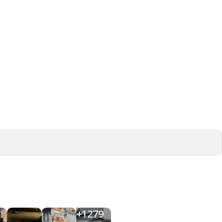
+
1279