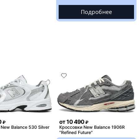
Подробнее
0
от
10 490
₽
₽
New Balance 530 Silver
Кроссовки New Balance 1906R
"Refined Future"