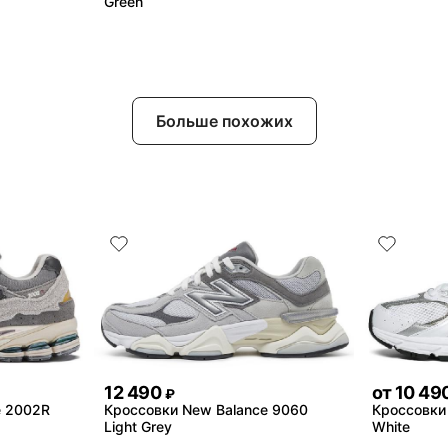
Green
Больше похожих
12 490
от
10 49
₽
e 2002R
Кроссовки New Balance 9060
Кроссовки 
Light Grey
White