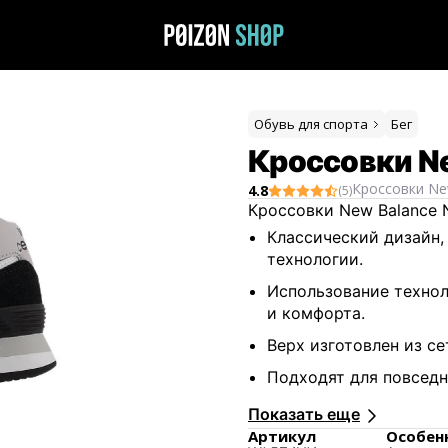
Обувь для спорта
Бег
Кроссовки Ne
Кроссовки
Ne
4.8
(
5
)
Кроссовки New Balance 
Классический дизайн,
технологии.
Использование техно
и комфорта.
Верх изготовлен из с
Подходят для повседн
комфорту.
Показать еще
Изначально разработа
Артикул
Особен