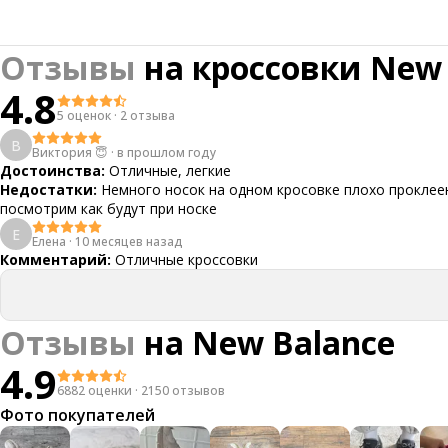
Отзывы
на
кроссовки New B
4.8
5 оценок
·
2 отзыва
В
Виктория 😇
·
в прошлом году
Достоинства:
Отличные, легкие
Недостатки:
Немного носок на одном кросовке плохо проклее
посмотрим как будут при носке
Е
Елена
·
10 месяцев назад
Комментарий:
Отличные кроссовки
Отзывы
на
New Balance
4.9
6882 оценки
·
2150 отзывов
Фото покупателей