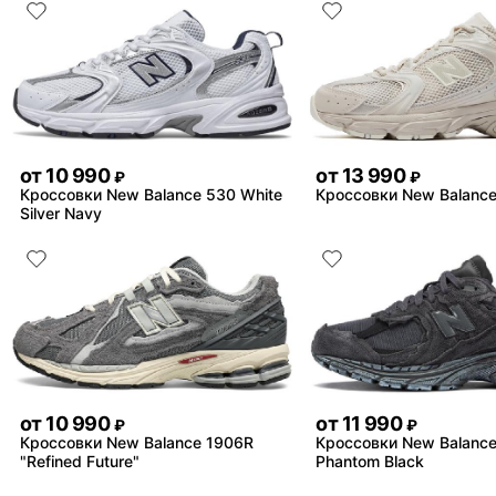
от
10 990
от
13 990
₽
₽
Кроссовки New Balance 530 White
Кроссовки New Balance
Silver Navy
от
10 990
от
11 990
₽
₽
Кроссовки New Balance 1906R
Кроссовки New Balanc
"Refined Future"
Phantom Black