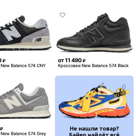
0
от
11 490
₽
₽
 New Balance 574 CNY
Кроссовки New Balance 574 Black
Не нашли товар?
₽
New Balance 574 Grey
Байер найдёт всё