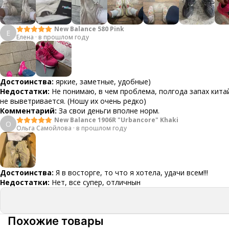
New Balance 580 Pink
Е
Елена
·
в прошлом году
Достоинства:
яркие, заметные, удобные)
Недостатки:
Не понимаю, в чем проблема, полгода запах кит
не выветривается. (Ношу их очень редко)
Комментарий:
За свои деньги вполне норм.
New Balance 1906R "Urbancore" Khaki
О
Ольга Самойлова
·
в прошлом году
Достоинства:
Я в восторге, то что я хотела, удачи всем!!!
Недостатки:
Нет, все супер, отличнын
Похожие товары