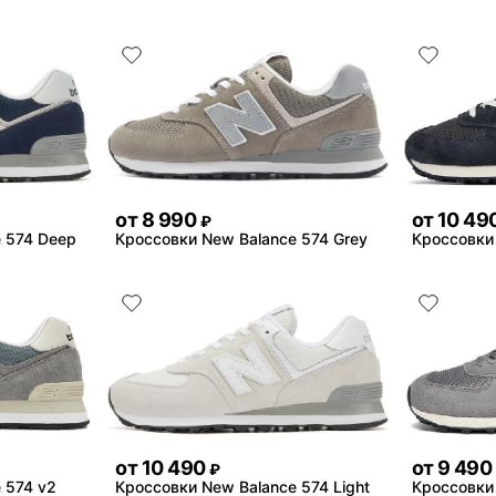
от
8 990
от
10 49
₽
 574 Deep
Кроссовки New Balance 574 Grey
Кроссовки
от
10 490
от
9 490
₽
 574 v2
Кроссовки New Balance 574 Light
Кроссовки 