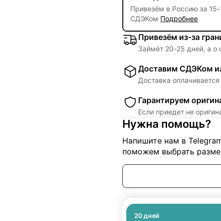
Привезём в Россию за
15
-
СДЭКом
Подробнее
Привезём из-за гра
Займёт
20
-
25
дней, а о
Доставим СДЭКом ил
Доставка оплачивается 
Гарантируем оригин
Если приедет не ориги
Нужна помощь?
Напишите нам в Telegra
поможем выбрать размер
20
дней