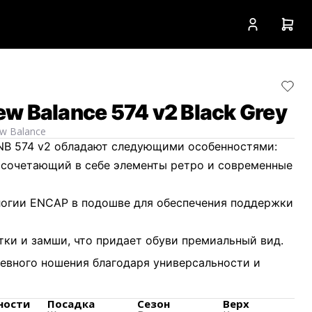
w Balance 574 v2 Black Grey
w Balance
NB 574 v2 обладают следующими особенностями:
 сочетающий в себе элементы ретро и современные
логии ENCAP в подошве для обеспечения поддержки
етки и замши, что придает обуви премиальный вид.
евного ношения благодаря универсальности и
ны как беговые кроссовки, но стали популярными
ности
Посадка
Сезон
Верх