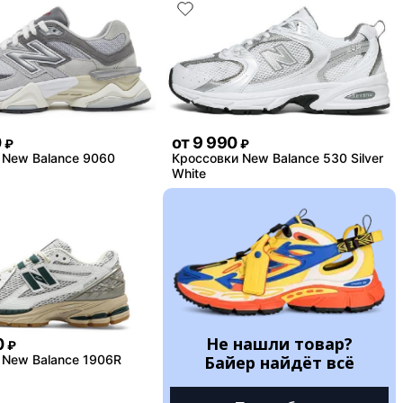
0
от
9 990
₽
₽
 New Balance 9060
Кроссовки New Balance 530 Silver
White
Не нашли товар?
0
₽
 New Balance 1906R
Байер найдёт всё