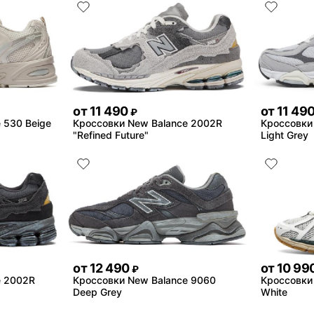
от
11 490
от
11 49
₽
 530 Beige
Кроссовки New Balance 2002R
Кроссовки
"Refined Future"
Light Grey
от
12 490
от
10 99
₽
e 2002R
Кроссовки New Balance 9060
Кроссовки
Deep Grey
White