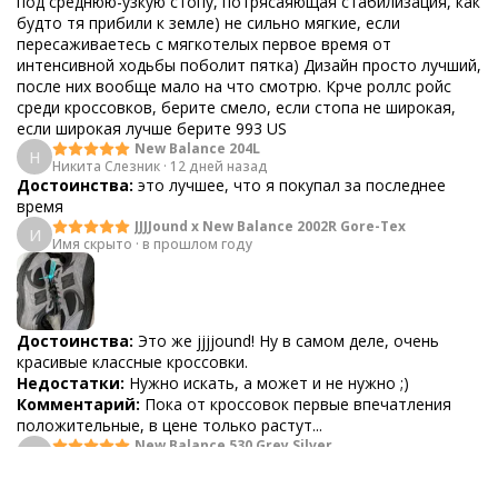
под среднюю-узкую стопу, потрясаяющая стабилизация, как
будто тя прибили к земле) не сильно мягкие, если
пересаживаетесь с мягкотелых первое время от
интенсивной ходьбы поболит пятка) Дизайн просто лучший,
после них вообще мало на что смотрю. Крче роллс ройс
среди кроссовков, берите смело, если стопа не широкая,
если широкая лучше берите 993 US
New Balance 204L
Н
Никита Слезник
·
12 дней назад
Достоинства:
это лучшее, что я покупал за последнее
время
JJJJound x New Balance 2002R Gore-Tex
И
Имя скрыто
·
в прошлом году
Достоинства:
Это же jjjjound! Ну в самом деле, очень
красивые классные кроссовки.
Недостатки:
Нужно искать, а может и не нужно ;)
Комментарий:
Пока от кроссовок первые впечатления
положительные, в цене только растут...
New Balance 530 Grey Silver
F
Foloma Foloma
·
в прошлом году
Достоинства:
Это база - лёгкие,мягкие,качественно