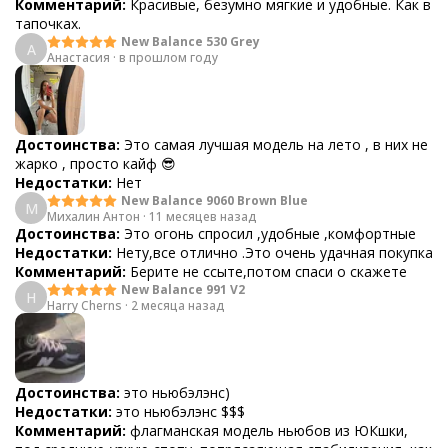
Комментарий:
Красивые, безумно мягкие и удобные. Как в
тапочках.
New Balance 530 Grey
А
Анастасия
·
в прошлом году
Достоинства:
Это самая лучшая модель на лето , в них не
жарко , просто кайф 😎
Недостатки:
Нет
New Balance 9060 Brown Blue
М
Михалин Антон
·
11 месяцев назад
Достоинства:
Это огонь спросил ,удобные ,комфортные
Недостатки:
Нету,все отлично .Это очень удачная покупка
Комментарий:
Берите не ссыте,потом спаси о скажете
New Balance 991 V2
H
Harry Cherns
·
2 месяца назад
Достоинства:
это ньюбэлэнс)
Недостатки:
это ньюбэлэнс $$$
Комментарий:
флагманская модель ньюбов из ЮКшки,