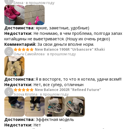
Е
Елена
·
в прошлом году
Достоинства:
яркие, заметные, удобные)
Недостатки:
Не понимаю, в чем проблема, полгода запах
китайщины не выветривается. (Ношу их очень редко)
Комментарий:
За свои деньги вполне норм.
New Balance 1906R "Urbancore" Khaki
О
Ольга Самойлова
·
в прошлом году
Достоинства:
Я в восторге, то что я хотела, удачи всем!!!
Недостатки:
Нет, все супер, отличнын
New Balance 2002R "Refined Future"
S
Sizova Kristina
·
в прошлом году
Достоинства:
Эффектная модель
Недостатки:
Нет