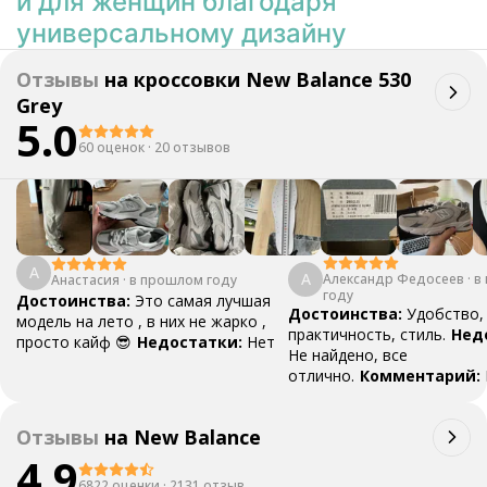
и для женщин благодаря
универсальному дизайну
Отзывы
на
кроссовки New Balance 530
Grey
5.0
60 оценок
·
20 отзывов
А
А
Александр Федосеев
·
в
Анастасия
·
в прошлом году
году
Достоинства:
Это самая лучшая
Достоинства:
Удобство,
модель на лето , в них не жарко ,
практичность, стиль.
Нед
просто кайф 😎
Недостатки:
Нет
Не найдено, все
отлично.
Комментарий:
точно в срок, доставкой и
качеством товара доволе
Отзывы
на
New Balance
4.9
6822 оценки
·
2131 отзыв