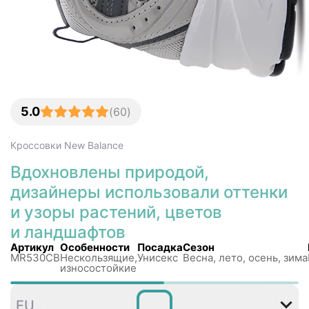
5.0
(
60
)
Кроссовки
New Balance
Вдохновлены природой,
дизайнеры использовали оттенки
и узоры растений, цветов
и ландшафтов
Артикул
Особенности
Посадка
Сезон
MR530CB
Нескользящиe,
Унисекс
Весна, лето, осень, зима
износостойкие
36
37
37
38
38
3
EU
,5
,5