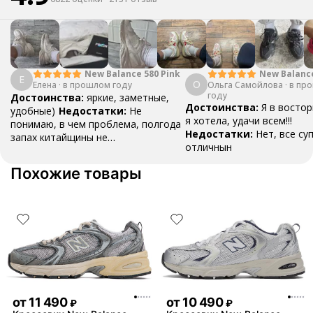
New Balanc
New Balance 580 Pink
Е
О
Ольга Самойлова
"Urbancore"
·
в пр
Елена
·
в прошлом году
году
Достоинства:
яркие, заметные,
Достоинства:
Я в востор
удобные)
Недостатки:
Не
я хотела, удачи всем!!!
понимаю, в чем проблема, полгода
Недостатки:
Нет, все су
запах китайщины не
отличнын
выветривается. (Ношу их очень
редко)
Комментарий:
За свои
Похожие товары
деньги вполне норм.
от
11 490
от
10 490
₽
₽