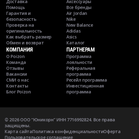
Доставка
Аксессуары
Помощь
Все бренды
Гарантия и
Air Jordan
безопасность
Nike
Проверка на
New Balance
оригинальность
Adidas
Как выбрать размер
Asics
Обмен и возврат
Каталог
КОМПАНИЯ
ПАРТНЕРАМ
О Poizon
Программа
Команда
лояльности
Отзывы
Реферальная
Вакансии
программа
СМИ о нас
Ресейл программа
Контакты
Инвестиционная
Блог Poizon
программа
©
2026
ООО “Юникорн” ИНН 7716992824. Все права
защищены.
Карта сайта
Политика конфиденциальности
Оферта
Пользовательское соглашение