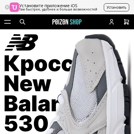
Установите приложение iOS
Установить
Там быстрее, удобнее и больше возможностей
Кроссовки
New
Balance
530 Grey