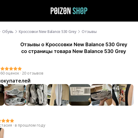
Обувь
Кроссовки New Balance 530 Grey
Отзывы
Отзывы
о
Кроссовки New Balance 530 Grey
со страницы товара New Balance 530 Grey
0
60 оценок
·
20 отзывов
покупателей
+
4
стасия
·
в прошлом году