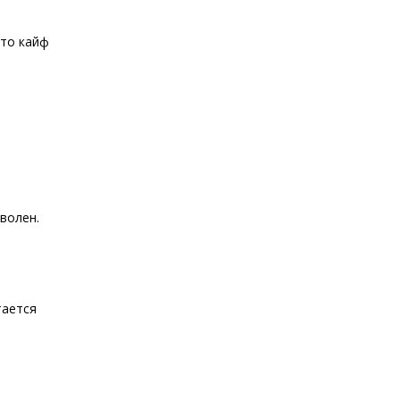
сто кайф
волен.
тается