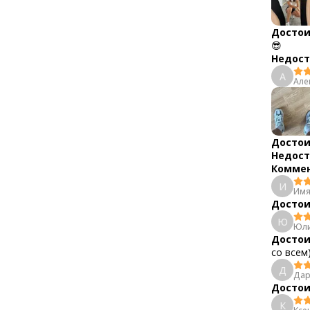
Достои
😎
Недост
А
Але
Достои
Недост
Коммен
И
Имя
Достои
Ю
Юли
Достои
со всем
Д
Дар
Достои
К