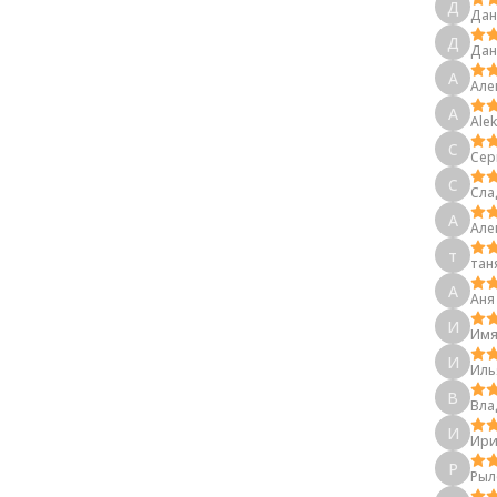
Д
Дан
Д
Дан
А
Але
A
Alеk
С
Сер
С
Сла
А
Але
т
тан
А
Ан
И
Имя
И
Ил
В
Вла
И
Ири
Р
Рыл