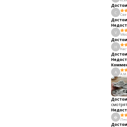
Ксе
Достои
С
Све
Достои
Недост
V
Vikic
Достои
Н
Нас
Достои
Недост
Коммен
А
А.М.
Достои
смотрят
Недост

𝓔𝓵𝓶𝓲
Достои