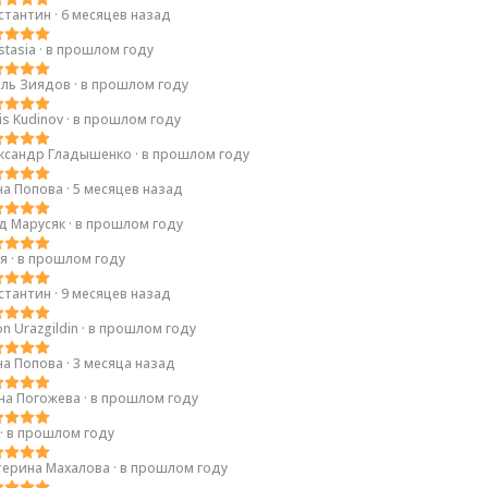
стантин
·
6 месяцев назад
stasia
·
в прошлом году
ль Зиядов
·
в прошлом году
is Kudinov
·
в прошлом году
ксандр Гладышенко
·
в прошлом году
на Попова
·
5 месяцев назад
д Марусяк
·
в прошлом году
я
·
в прошлом году
стантин
·
9 месяцев назад
n Urazgildin
·
в прошлом году
на Попова
·
3 месяца назад
на Погожева
·
в прошлом году
·
в прошлом году
терина Махалова
·
в прошлом году