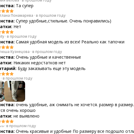
ния Белова
·
в прошлом году
нства:
Та супер
тлана Понамарева
·
в прошлом году
нства:
Супер удобные,стильные. Очень понравились)
атки:
Нет
ity
·
в прошлом году
нства:
Самая удобная модель из всех! Реально как тапочки
тюша Кузнецова
·
в прошлом году
нства:
Очень удобные и качественные
атки:
Никаких недостатков нет
тарий:
Буду заказывать еще эту модель
·
в прошлом году
нства:
очень удобные, аж снимать не хочется. размер в размер.
ся очень хорошо
атки:
не выявлено
𝓻𝓪
·
в прошлом году
нства:
Очень красивые и удобные По размеру все подошло отл