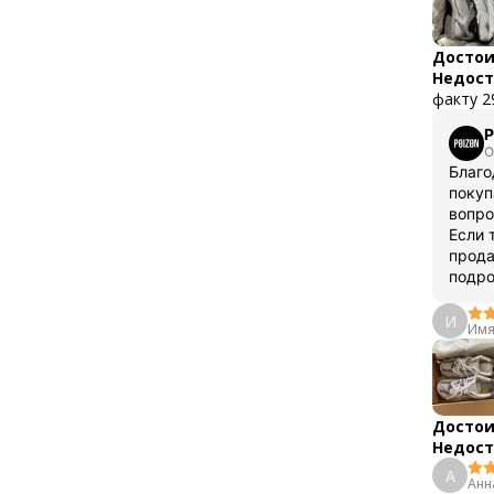
Достои
Недост
факту 2
P
О
Благо
покуп
вопро
Если 
прода
подро
И
Имя
Достои
Недост
А
Анн