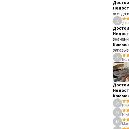
Достои
Недост
всегда 
д
дан
Достои
Недост
значени
Коммен
заказыв
Е
Ека
Достои
Недост
Коммен
И
Имя
N
Niki
M
Mar