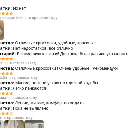
атки:
Их нет
дзинская Алина
·
в прошлом году
нства:
Отличные кроссовки, удобные, красивые
атки:
Нет недостатков, все отлично
тарий:
Рекомендую к заказу! Доставка была раньше указанного
ка
·
11 месяцев назад
нства:
Отличные кроссовки ! Очень удобные ! Рекомендую!
ks0n
·
в прошлом году
нства:
Мягкие, ноги не устают от долгой ходьбы
атки:
Легко пачкаются
ина
·
в прошлом году
нства:
Легкие, мягкие, комфортно ходить
атки:
Пока не выявлено
hi
·
в прошлом году