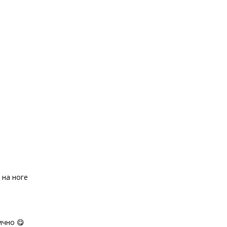
 на ноге
ично 😋