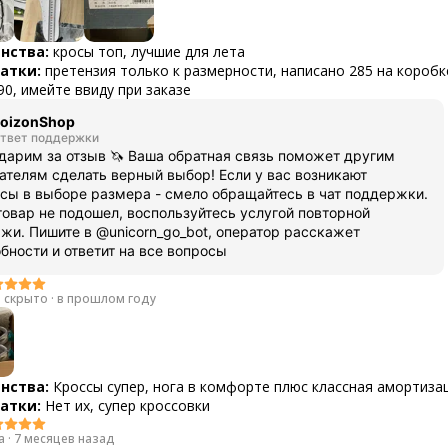
нства:
кросы топ, лучшие для лета
атки:
претензия только к размерности, написано 285 на коробк
90, имейте ввиду при заказе
oizonShop
твет поддержки
дарим за отзыв 🦄 Ваша обратная связь поможет другим
ателям сделать верный выбор! Если у вас возникают
сы в выборе размера - смело обращайтесь в чат поддержки.
товар не подошел, воспользуйтесь услугой повторной
жи. Пишите в @unicorn_go_bot, оператор расскажет
бности и ответит на все вопросы
 скрыто
·
в прошлом году
нства:
Кроссы супер, нога в комфорте плюс классная амортиза
атки:
Нет их, супер кроссовки
а
·
7 месяцев назад