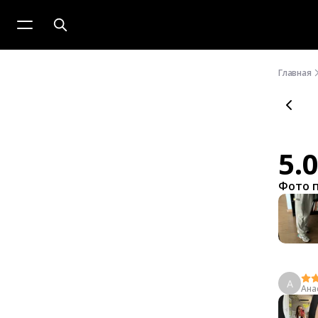
Главная
5.
Фото 
А
Ана