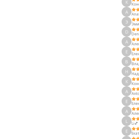
К
Кон
A
Ana
Э
Эми
D
Den
А
Але
Е
Еле
В
Вла
Н
Над
К
Кон
A
Anto
Е
Еле
А
Але
L
Li💕
Е
Ека