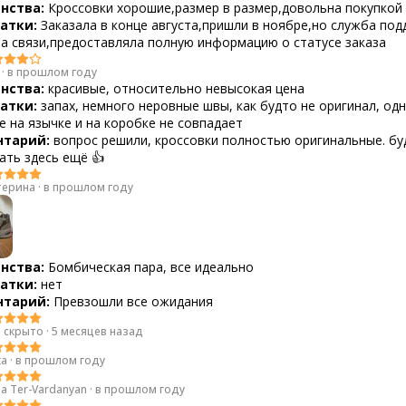
нства:
Кроссовки хорошие,размер в размер,довольна покупкой
атки:
Заказала в конце августа,пришли в ноябре,но служба по
на связи,предоставляла полную информацию о статусе заказа
·
в прошлом году
нства:
красивые, относительно невысокая цена
атки:
запах, немного неровные швы, как будто не оригинал, од
е на язычке и на коробке не совпадает
тарий:
вопрос решили, кроссовки полностью оригинальные. бу
ать здесь ещё 👍
терина
·
в прошлом году
нства:
Бомбическая пара, все идеально
атки:
нет
тарий:
Превзошли все ожидания
 скрыто
·
5 месяцев назад
ta
·
в прошлом году
ia Ter-Vardanyan
·
в прошлом году