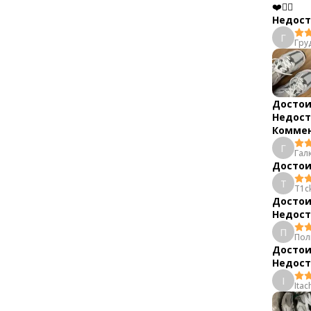
❤️👍🏻
Недост
Г
Гру
Достои
Недост
Коммен
Г
Гал
Достои
T
T1c
Достои
Недост
П
Пол
Достои
Недост
I
Itac