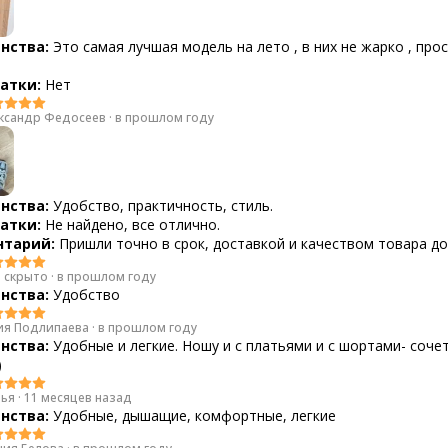
нства:
Это самая лучшая модель на лето , в них не жарко , про
атки:
Нет
ксандр Федосеев
·
в прошлом году
нства:
Удобство, практичность, стиль.
атки:
Не найдено, все отлично.
тарий:
Пришли точно в срок, доставкой и качеством товара до
 скрыто
·
в прошлом году
нства:
Удобство
я Подлипаева
·
в прошлом году
нства:
Удобные и легкие. Ношу и с платьями и с шортами- соче
)
ья
·
11 месяцев назад
нства:
Удобные, дышащие, комфортные, легкие