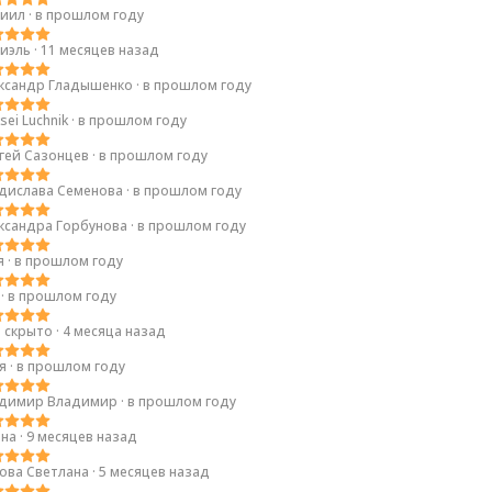
иил
·
в прошлом году
иэль
·
11 месяцев назад
ксандр Гладышенко
·
в прошлом году
sei Luchnik
·
в прошлом году
гей Сазонцев
·
в прошлом году
дислава Семенова
·
в прошлом году
ксандра Горбунова
·
в прошлом году
я
·
в прошлом году
я
·
в прошлом году
 скрыто
·
4 месяца назад
ья
·
в прошлом году
димир Владимир
·
в прошлом году
на
·
9 месяцев назад
ова Светлана
·
5 месяцев назад