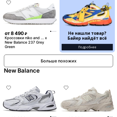
Не нашли товар?
от
8 490
₽
Байер найдёт всё
Кроссовки niko and ... x
New Balance 237 Grey
Green
Подробнее
Больше похожих
New Balance