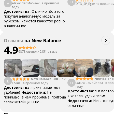
D
A
Alexander Matveev
·
в прошлом
DTD_SP_Egor
·
в прошлом
году
Достоинства:
Отлично. До этого
покупал аналогичную модель за
рубежом, кажется качество ровно
аналогичное.
Отзывы
на
New Balance
4.9
6878 оценок
·
2151 отзыв
New Balanc
New Balance 580 Pink
Е
О
Ольга Самойлова
"Urbancore"
·
в пр
Елена
·
в прошлом году
году
Достоинства:
яркие, заметные,
Достоинства:
Я в востор
удобные)
Недостатки:
Не
я хотела, удачи всем!!!
понимаю, в чем проблема, полгода
Недостатки:
Нет, все су
запах китайщины не
отличнын
выветривается. (Ношу их очень
редко)
Комментарий:
За свои