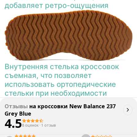
добавляет ретро-ощущения
Внутренняя стелька кроссовок
съемная, что позволяет
использовать ортопедические
стельки при необходимости
Отзывы
на
кроссовки New Balance 237
Grey Blue
4.5
8 оценок
·
1 отзыв