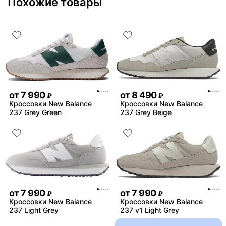
Похожие товары
деньги вполне норм.
от
7 990
от
8 490
₽
₽
Кроссовки New Balance
Кроссовки New Balance
237 Grey Green
237 Grey Beige
от
7 990
от
7 990
₽
₽
Кроссовки New Balance
Кроссовки New Balance
237 Light Grey
237 v1 Light Grey