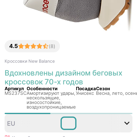
4.5
(
8
)
Кроссовки
New Balance
Вдохновлены дизайном беговых
кроссовок 70-х годов
Артикул
Особенности
Посадка
Сезон
MS237SC
Амортизируют удары,
Унисекс
Весна, лето, осен
нескользящиe,
износостойкие,
воздухопроницаемые
36
37
37
38
38
3
EU
,5
,5