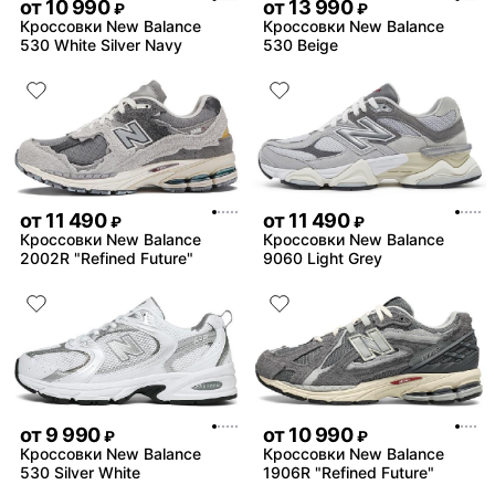
от
10 990
от
13 990
₽
₽
Кроссовки New Balance
Кроссовки New Balance
530 White Silver Navy
530 Beige
от
11 490
от
11 490
₽
₽
Кроссовки New Balance
Кроссовки New Balance
2002R "Refined Future"
9060 Light Grey
от
9 990
от
10 990
₽
₽
Кроссовки New Balance
Кроссовки New Balance
530 Silver White
1906R "Refined Future"