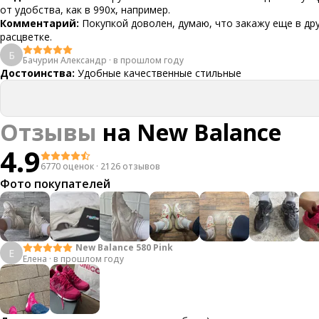
от удобства, как в 990х, например.
Комментарий:
Покупкой доволен, думаю, что закажу еще в др
расцветке.
Б
Бачурин Александр
·
в прошлом году
Достоинства:
Удобные качественные стильные
Отзывы
на
New Balance
4.9
6770 оценок
·
2126 отзывов
Фото покупателей
New Balance 580 Pink
Е
Елена
·
в прошлом году