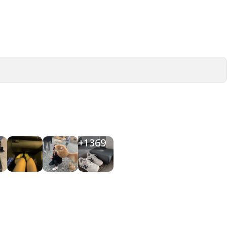
+
1369