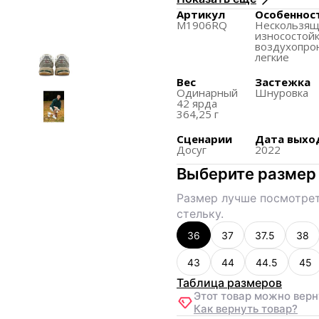
Подходят как для муж
Артикул
Особеннос
M1906RQ
Нескользящ
стилю.
износостойк
воздухопро
Обладают высокой изн
легкие
эксплуатации.
Вес
Застежка
Используют материалы
Одинарный
Шнуровка
42 ярда
обеспечивая комфорт 
364,25
г
Подошва кроссовок ра
Сценарии
Дата выхо
поверхностью.
Досуг
2022
Внешний вид сочетает
Выберите размер
делает их привлекате
Размер лучше посмотрет
Ориентированы на лю
стельку.
ценящих комфорт и ст
36
37
37.5
38
43
44
44.5
45
Таблица размеров
Этот товар можно верн
Как вернуть товар?