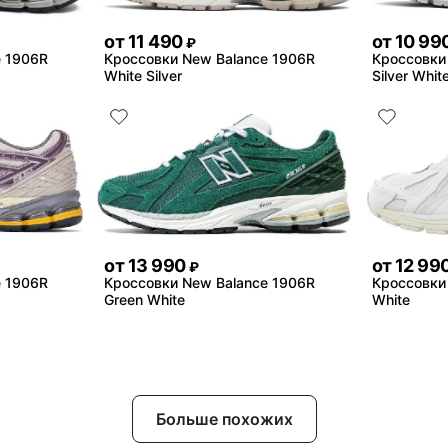
от
11 490
от
10 99
₽
e 1906R
Кроссовки New Balance 1906R
Кроссовки
White Silver
Silver Whit
от
13 990
от
12 99
₽
e 1906R
Кроссовки New Balance 1906R
Кроссовки
Green White
White
Больше похожих