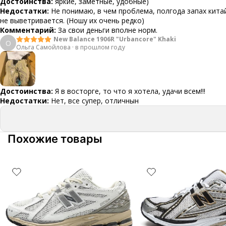
Достоинства:
яркие, заметные, удобные)
Недостатки:
Не понимаю, в чем проблема, полгода запах кит
не выветривается. (Ношу их очень редко)
Комментарий:
За свои деньги вполне норм.
New Balance 1906R "Urbancore" Khaki
О
Ольга Самойлова
·
в прошлом году
Достоинства:
Я в восторге, то что я хотела, удачи всем!!!
Недостатки:
Нет, все супер, отличнын
Похожие товары