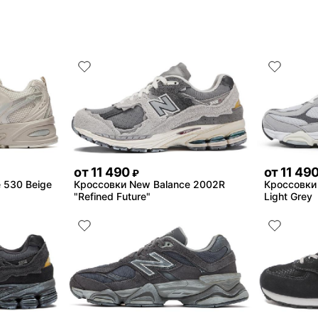
от
11 490
от
11 49
₽
 530 Beige
Кроссовки New Balance 2002R
Кроссовки
"Refined Future"
Light Grey