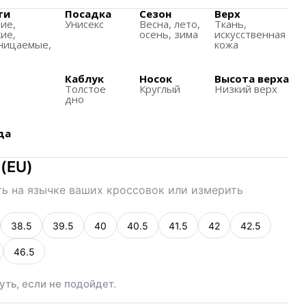
чин, так и для женщин, благодаря универсальному
ти
Посадка
Сезон
Верх
иe,
Унисекс
Весна, лето,
Ткань,
ие,
осень, зима
искусственная
ницаемые,
кожа
осостойкостью, что делает их долговечными в
Каблук
Носок
Высота верха
 высокого качества для верхней части обуви,
Толстое
Круглый
Низкий верх
и долговечность.
дно
зработана для обеспечения хорошего сцепления с
да
 классические линии и современные элементы, что
(
EU
)
льными для широкой аудитории.
ь на язычке ваших кроссовок или измерить
дей, предпочитающих активный образ жизни и
иль.
38.5
39.5
40
40.5
41.5
42
42.5
46.5
уть, если не подойдет.