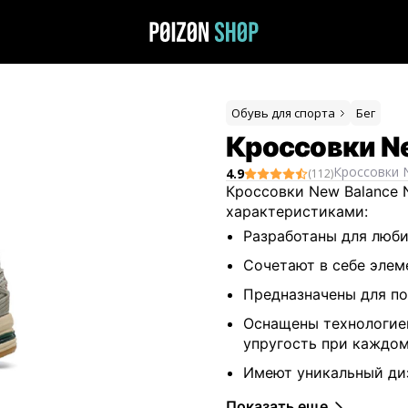
Обувь для спорта
Бег
Кроссовки Ne
Кроссовки
4.9
(
112
)
Кроссовки New Balance 
характеристиками:
Разработаны для люби
Сочетают в себе элем
Предназначены для по
Оснащены технологие
упругость при каждом
Имеют уникальный диз
кроссовок.
Показать еще