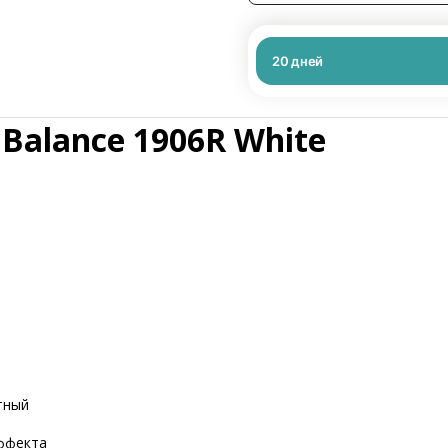
20
дней
Balance 1906R White
тный
эффекта