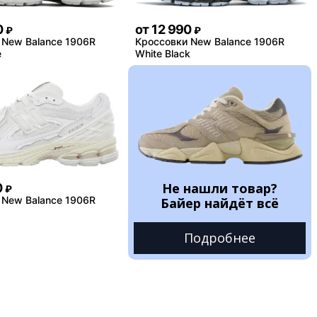
0
от
12 990
₽
₽
 New Balance 1906R
Кроссовки New Balance 1906R
e
White Black
Не нашли товар?
0
₽
 New Balance 1906R
Байер найдёт всё
Подробнее