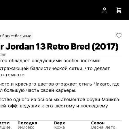
о-баскетбольные
 Jordan 13 Retro Bred (2017)
rdan
o Bred обладает следующими особенностями:
отражающей баллистической сетки, что делает
в темноте.
ного и красного цветов отражает стиль Чикаго, где
л большую часть своей карьеры.
естве одного из основных элементов обуви Майкла
ей-офф, ведущих к его шестому и последнему
ех членов семьи, доступны в размерах для мужчин,
ости
Посадка
Верх
Сезон
ящиe,
Унисекс
Кожа
Весна, лето,
ников и малышей.