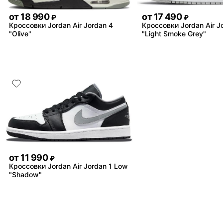
от
18 990
от
17 490
₽
₽
Кроссовки Jordan Air Jordan 4
Кроссовки Jordan Air J
"Olive"
"Light Smoke Grey"
от
11 990
₽
Кроссовки Jordan Air Jordan 1 Low
"Shadow"