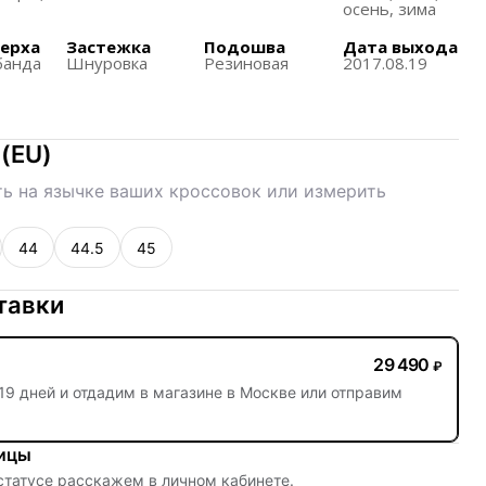
осень, зима
м дизайном, подчеркивающим спортивный стиль и
верха
Застежка
Подошва
Дата выхода
банда
Шнуровка
Резиновая
2017.08.19
а сохраняет оригинальные характеристики модели
т ей винтажное значение.
(
EU
)
ь на язычке ваших кроссовок или измерить
44
44.5
45
тавки
29 490
₽
19 дней
и отдадим в магазине в Москве или отправим
ницы
 статусе расскажем в личном кабинете.