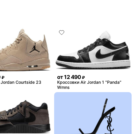
0
от
12 490
₽
₽
Jordan Courtside 23
Кроссовки Air Jordan 1 "Panda"
Wmns