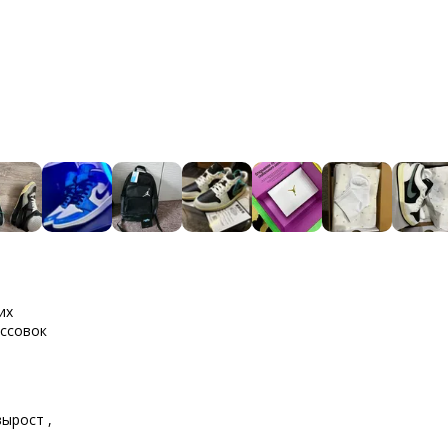
их
оссовок
вырост ,