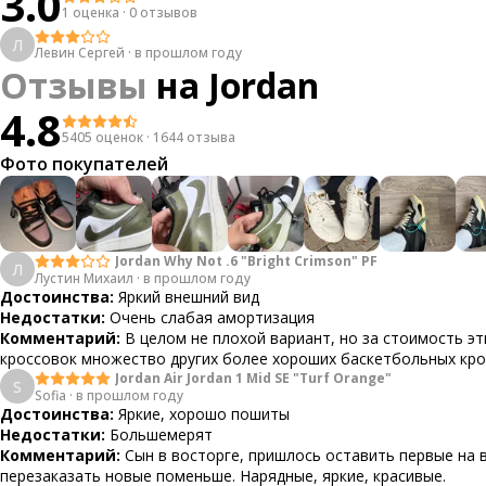
3.0
1 оценка
·
0 отзывов
Л
Левин Сергей
·
в прошлом году
Отзывы
на
Jordan
4.8
5405 оценок
·
1644 отзыва
Фото покупателей
Jordan Why Not .6 "Bright Crimson" PF
Л
Лустин Михаил
·
в прошлом году
Достоинства:
Яркий внешний вид
Недостатки:
Очень слабая амортизация
Комментарий:
В целом не плохой вариант, но за стоимость эт
кроссовок множество других более хороших баскетбольных кр
Jordan Air Jordan 1 Mid SE "Turf Orange"
S
Sofia
·
в прошлом году
Достоинства:
Яркие, хорошо пошиты
Недостатки:
Большемерят
Комментарий:
Сын в восторге, пришлось оставить первые на 
перезаказать новые поменьше. Нарядные, яркие, красивые.