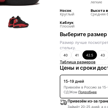
легкие
Обладают агрессивны
Носок
Высота 
динамичность.
Круглый
Средняя 
Переиздание 2017 год
Каблук
1998 года, что придае
Плоский
Выберите размер
Размер лучше посмотрет
стельку.
40
41
42.5
43
Таблица размеров
Цены и сроки дос
15-19 дней
Привезём в Россию за
15
-
СДЭКом
Подробнее
Привезём из-за гра
Займёт
20
-
25
дней, а о