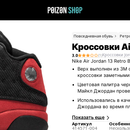
Повседневная обувь
Ретр
Кроссовки Air
Кроссовки
Jo
3.0
(
1
)
Nike Air Jordan 13 Retr
Верх выполнен из 3M 
кроссовки заметными 
Цветовая палитра чер
Майкл Джордан прове
Использовались в кач
Джордана во время пл
чемпионату НБА.
Показать еще
Предназначены для вс
Артикул
Особенн
414571-004
Нескольз
школьников, дошколь