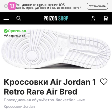
Установите приложение iOS
Установить
Там быстрее, удобнее и больше возможностей
Оригинал
Убедиться
Кроссовки Air Jordan 1
Retro Rare Air Bred
Повседневная обувь
Ретро-баскетбольные
Кроссовки
Jordan