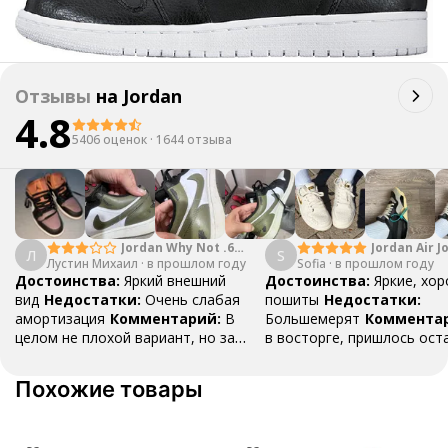
Отзывы
на
Jordan
4.8
5406 оценок
·
1644 отзыва
Jordan Why Not .6
Jordan Air J
Л
S
Лустин Михаил
"Bright Crimson" PF
·
в прошлом году
Sofia
·
в прошлом году
Mid SE "Tur
Достоинства:
Яркий внешний
Достоинства:
Яркие, хо
вид
Недостатки:
Очень слабая
пошиты
Недостатки:
амортизация
Комментарий:
В
Большемерят
Коммента
целом не плохой вариант, но за
в восторге, пришлось ост
стоимость этих кроссовок
первые на вырост , перез
множество других более хороших
новые поменьше. Нарядные
Похожие товары
баскетбольных кроссовок
красивые.