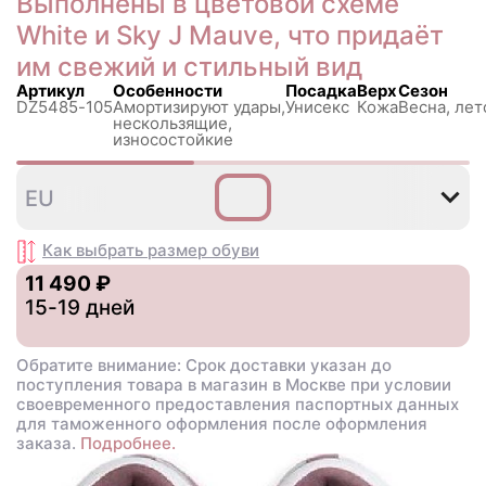
Выполнены в цветовой схеме
White и Sky J Mauve, что придаёт
им свежий и стильный вид
Артикул
Особенности
Посадка
Верх
Сезон
DZ5485-105
Амортизируют удары,
Унисекс
Кожа
Весна, лет
нескользящиe,
износостойкие
40
40
41
42
42
4
EU
,5
,5
Как выбрать размер
обуви
11 490 ₽
15-19 дней
Обратите внимание: Срок доставки указан до
поступления товара в магазин в Москве при условии
своевременного предоставления паспортных данных
для таможенного оформления после оформления
заказа.
Подробнее.