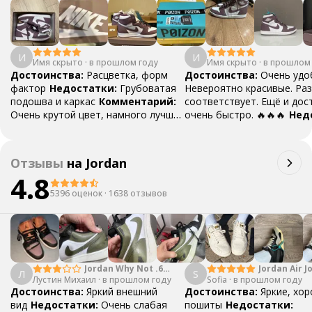
И
И
Имя скрыто
·
в прошлом году
Имя скрыто
·
в прошлом
Достоинства:
Расцветка, форм
Достоинства:
Очень удо
фактор
Недостатки:
Грубоватая
Невероятно красивые. Ра
подошва и каркас
Комментарий:
соответствует. Ещё и дос
Очень крутой цвет, намного лучше,
очень быстро. 🔥🔥🔥
Нед
чем на картинке, за пару дней
Нет
разнашиваются и ощущения
неудобства пропадают 🫶🏻
Отзывы
на
Jordan
4.8
5396 оценок
·
1638 отзывов
Jordan Why Not .6
Jordan Air J
Л
S
Лустин Михаил
"Bright Crimson" PF
·
в прошлом году
Sofia
·
в прошлом году
Mid SE "Tur
Достоинства:
Яркий внешний
Достоинства:
Яркие, хо
вид
Недостатки:
Очень слабая
пошиты
Недостатки: