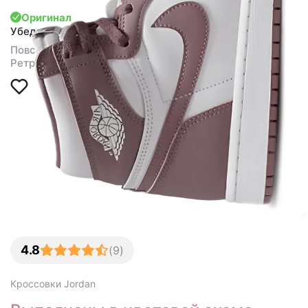
Оригинал
Убедиться
Повседневная обувь
Ретро-баскетбольные
4.8
(
9
)
Кроссовки
Jordan