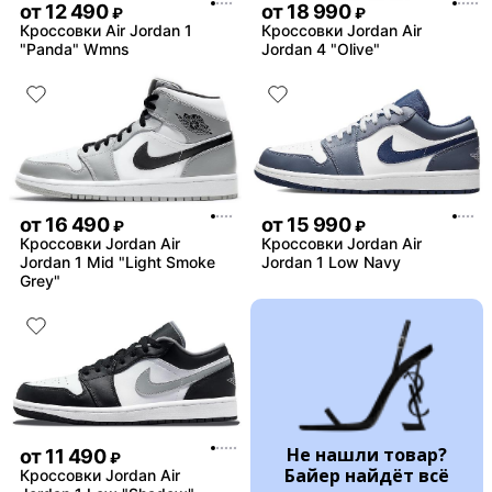
от
12 490
от
18 990
₽
₽
Кроссовки Air Jordan 1
Кроссовки Jordan Air
"Panda" Wmns
Jordan 4 "Olive"
от
16 490
от
15 990
₽
₽
Кроссовки Jordan Air
Кроссовки Jordan Air
Jordan 1 Mid "Light Smoke
Jordan 1 Low Navy
Grey"
Не нашли товар?
от
11 490
₽
Байер найдёт всё
Кроссовки Jordan Air