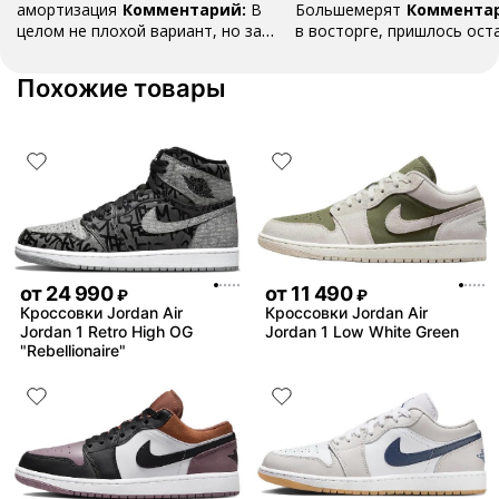
амортизация
Комментарий:
В
Большемерят
Коммента
целом не плохой вариант, но за
в восторге, пришлось ост
стоимость этих кроссовок
первые на вырост , перез
множество других более хороших
новые поменьше. Нарядные
Похожие товары
баскетбольных кроссовок
красивые.
от
24 990
от
11 490
₽
₽
Кроссовки Jordan Air
Кроссовки Jordan Air
Jordan 1 Retro High OG
Jordan 1 Low White Green
"Rebellionaire"