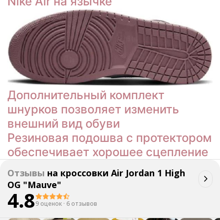
Nike Air на язычке
Дополнительный комплект
шнурков позволяет изменить
внешний вид обуви
Резиновая подошва с протектором
обеспечивает хорошее сцепление
Отзывы
на
кроссовки Air Jordan 1 High
OG "Mauve"
4.8
9 оценок
·
6 отзывов