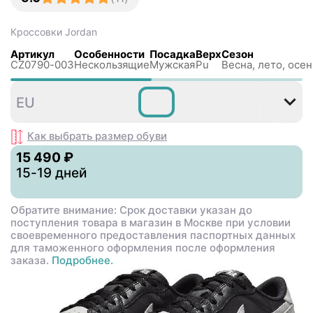
Кроссовки
Jordan
Артикул
Особенности
Посадка
Верх
Сезон
CZ0790-003
Нескользящиe
Мужская
Pu
Весна, лето, осен
36
37
38
38
39
4
EU
,5
,5
Как выбрать размер
обуви
15 490 ₽
15-19 дней
Обратите внимание: Срок доставки указан до
поступления товара в магазин в Москве при условии
своевременного предоставления паспортных данных
для таможенного оформления после оформления
заказа.
Подробнее.