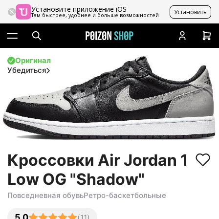
Установите приложение iOS
Установить
Там быстрее, удобнее и больше возможностей
Оригинал
Убедиться
Кроссовки Air Jordan 1
Low OG "Shadow"
Повседневная обувь
Ретро-баскетбольные
5.0
(
11
)