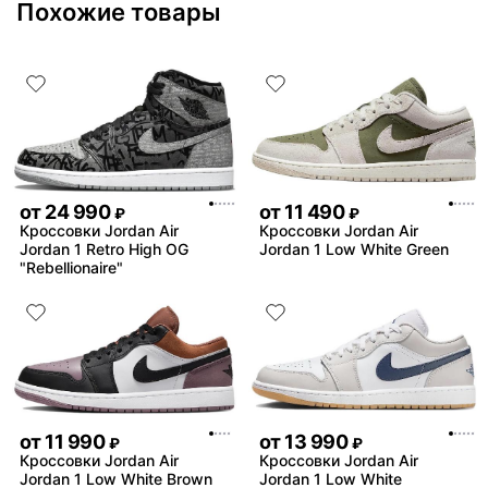
Похожие товары
баскетбольных кроссовок
красивые.
от
24 990
от
11 490
₽
₽
Кроссовки Jordan Air
Кроссовки Jordan Air
Jordan 1 Retro High OG
Jordan 1 Low White Green
"Rebellionaire"
от
11 990
от
13 990
₽
₽
Кроссовки Jordan Air
Кроссовки Jordan Air
Jordan 1 Low White Brown
Jordan 1 Low White