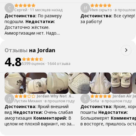
С
И
Сергей
·
11 месяцев назад
Имя скрыто
·
в прошлом
Достоинства:
По размеру
Достоинства:
Все супер!
подошли.
Недостатки:
за работу!
Достаточно жёсткие.
Аммортизации нет. Надо
разнашивать
Отзывы
на
Jordan
4.8
5399 оценок
·
1644 отзыва
Jordan Why Not .6
Jordan Air J
Л
S
Лустин Михаил
"Bright Crimson" PF
·
в прошлом году
Sofia
·
в прошлом году
Mid SE "Tur
Достоинства:
Яркий внешний
Достоинства:
Яркие, хо
вид
Недостатки:
Очень слабая
пошиты
Недостатки:
амортизация
Комментарий:
В
Большемерят
Коммента
целом не плохой вариант, но за
в восторге, пришлось ост
стоимость этих кроссовок
первые на вырост , перез
множество других более хороших
новые поменьше. Нарядные