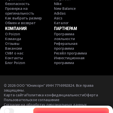
безопасность
Nike
Проверка на
New Balance
оригинальность
Adidas
Как выбрать размер
Asics
Обмен и возврат
Каталог
КОМПАНИЯ
ПАРТНЕРАМ
О Poizon
Программа
Команда
лояльности
Отзывы
Реферальная
Вакансии
программа
СМИ о нас
Ресейл программа
Контакты
Инвестиционная
Блог Poizon
программа
©
2026
ООО “Юникорн” ИНН 7716992824. Все права
защищены.
Карта сайта
Политика конфиденциальности
Оферта
Пользовательское соглашение
Согласие на обработку персональных данных
Согласие на получение рекламных рассылок