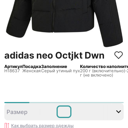
adidas neo Octjkt Dwn
Артикул
Посадка
Заполнение
Количество наполнит
H18637
Женская
Серый утиный пух
200 г (включительно)-
г (не включено)
XL
Размер
Как выбрать размер
одежды