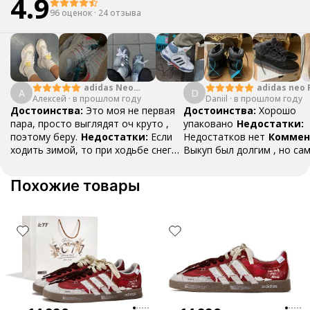
4.9
96 оценок
·
24 отзыва
adidas Neo
adidas neo 
А
D
Алексей
·
в прошлом году
Crazychaos 1.0
Daniil
·
в прошлом году
Storm
Достоинства:
Это моя не первая
Достоинства:
Хорошо
пара, просто выглядят оч круто ,
упаковано
Недостатки:
поэтому беру.
Недостатки:
Если
Недостатков нет
Коммен
ходить зимой, то при ходьбе снег
Выкуп был долгим , но са
от подошвы чуток залетает во
доставка пришла быстро ,
внутренню часть кроссовка/ноги Да
подарок положили носки 
Похожие товары
и летом так же, только мелкие
качестве маленького бону
камушки и песок залетают. Так что
обязательно закажу еще 
в идеале ходить по чистому
асфальту
Комментарий:
Было бы
здорово, если про доставку писали
бы отдельно. Думал, что входит в
стоимость, но нет :(