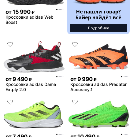
Не нашли товар?
от
15 990
₽
Байер найдёт всё
Кроссовки adidas Web
Boost
Подробнее
от
9 490
от
9 990
₽
₽
Кроссовки adidas Dame
Кроссовки adidas Predator
Extply 2.0
Accuracy.1
от
7 490
от
10 490