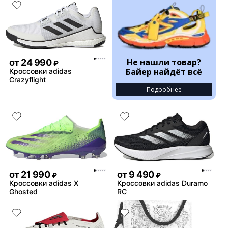
Не нашли товар?
от
24 990
₽
Байер найдёт всё
Кроссовки adidas
Crazyflight
Подробнее
от
21 990
от
9 490
₽
₽
Кроссовки adidas X
Кроссовки adidas Duramo
Ghosted
RC