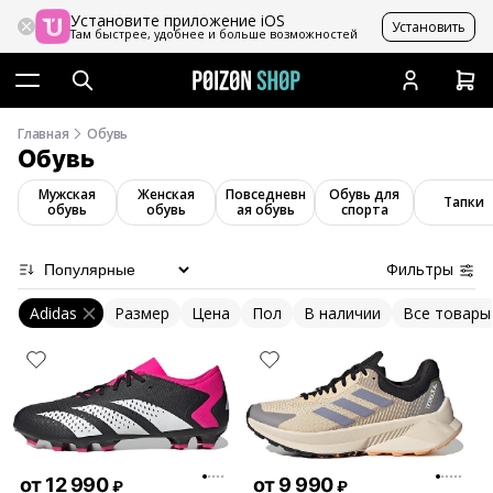
Установите приложение iOS
Установить
Там быстрее, удобнее и больше возможностей
Главная
Обувь
Обувь
Мужская
Женская
Повседневн
Обувь для
Тапки
обувь
обувь
ая обувь
спорта
Фильтры
Adidas
Размер
Цена
Пол
В наличии
Все товары
от
12 990
от
9 990
₽
₽