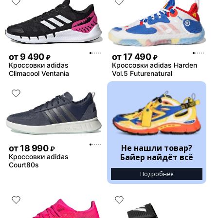
от
9 490
от
17 490
₽
₽
Кроссовки adidas
Кроссовки adidas Harden
Climacool Ventania
Vol.5 Futurenatural
Не нашли товар?
от
18 990
₽
Байер найдёт всё
Кроссовки adidas
Court80s
Подробнее