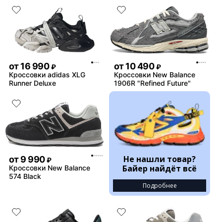
от
16 990
от
10 490
₽
₽
Кроссовки adidas XLG
Кроссовки New Balance
Runner Deluxe
1906R "Refined Future"
Не нашли товар?
от
9 990
₽
Байер найдёт всё
Кроссовки New Balance
574 Black
Подробнее