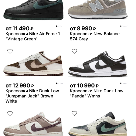
от
11 490
от
8 990
₽
₽
Кроссовки Nike Air Force 1
Кроссовки New Balance
"Vintage Green"
574 Grey
от
12 990
от
10 990
₽
₽
Кроссовки Nike Dunk Low
Кроссовки Nike Dunk Low
"Jumpman Jack" Brown
"Panda" Wmns
White