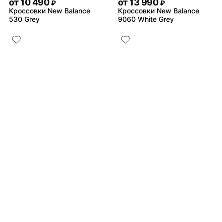
от
10 490
от
13 990
₽
₽
Кроссовки New Balance
Кроссовки New Balance
530 Grey
9060 White Grey
от
11 490
9 490
₽
₽
Кроссовки PUMA Speedcat
Кроссовки New Balance
OG Dark Brown
574 Black
Не нашли товар?
от
16 490
₽
Байер найдёт всё
Кроссовки New Balance
990 V4
Подробнее