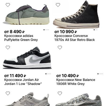
от
8 490
от
10 990
₽
₽
Кроссовки adidas
Кроссовки Converse
Puffylette Green Grey
1970s All Star Retro Black
от
11 490
от
10 490
₽
₽
Кроссовки Jordan Air
Кроссовки New Balance
Jordan 1 Low "Shadow"
1906R White Grey