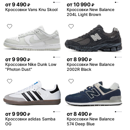
от
9 490
от
10 990
₽
₽
Кроссовки Vans Knu Skool
Кроссовки New Balance
204L Light Brown
от
9 990
от
8 990
₽
₽
Кроссовки Nike Dunk Low
Кроссовки New Balance
"Photon Dust"
2002R Black
от
9 990
от
8 490
₽
₽
Кроссовки adidas Samba
Кроссовки New Balance
OG
574 Deep Blue