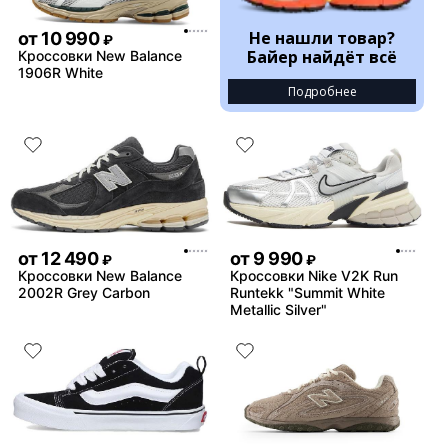
Не нашли товар?
от
10 990
₽
Байер найдёт всё
Кроссовки New Balance
1906R White
Подробнее
от
12 490
от
9 990
₽
₽
Кроссовки New Balance
Кроссовки Nike V2K Run
2002R Grey Carbon
Runtekk "Summit White
Metallic Silver"