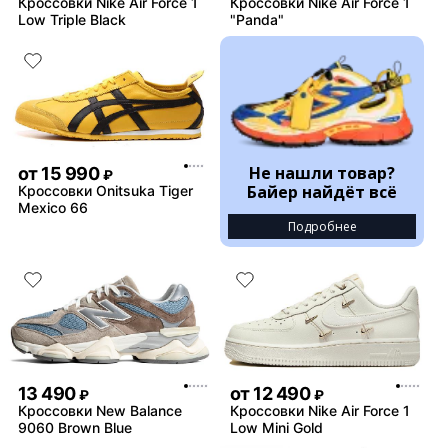
Кроссовки Nike Air Force 1
Кроссовки Nike Air Force 1
Low Triple Black
"Panda"
Не нашли товар?
от
15 990
₽
Байер найдёт всё
Кроссовки Onitsuka Tiger
Mexico 66
Подробнее
13 490
от
12 490
₽
₽
Кроссовки New Balance
Кроссовки Nike Air Force 1
9060 Brown Blue
Low Mini Gold