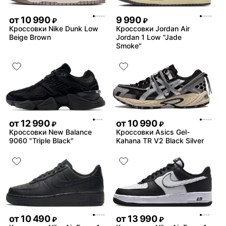
от
10 990
9 990
₽
₽
Кроссовки Nike Dunk Low
Кроссовки Jordan Air
Beige Brown
Jordan 1 Low "Jade
Smoke"
от
12 990
от
10 990
₽
₽
Кроссовки New Balance
Кроссовки Asics Gel-
9060 "Triple Black"
Kahana TR V2 Black Silver
от
10 490
от
13 990
₽
₽