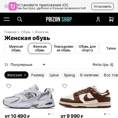
Установите приложение iOS
Установить
Там быстрее, удобнее и больше возможностей
Главная
Обувь
Женская
Женская обувь
Мужская
Женская
Повседневн
Обувь для
Тапки
обувь
обувь
ая обувь
спорта
Фильтры
Женские
Размер
Цена
Бренд
В наличии
Все то
от
10 490
от
9 990
₽
₽