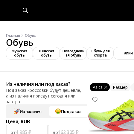
Главная
Обувь
Обувь
Мужская
Женская
Повседневн
Обувь для
Тапки
обувь
обувь
ая обувь
спорта
Из наличия или под заказ?
Asics
Размер
Под заказ кроссовки будут дешевле,
а из наличия приедут сегодня или
завтра
Из наличия
Под заказ
Цена, RUB
от
до