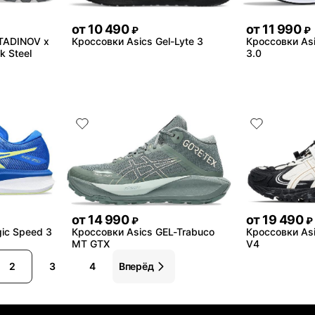
от
10 490
от
11 990
₽
₽
TADINOV x
Кроссовки Asics Gel-Lyte 3
Кроссовки As
k Steel
3.0
от
14 990
от
19 490
₽
₽
ic Speed 3
Кроссовки Asics GEL-Trabuco
Кроссовки Asi
MT GTX
V4
2
3
4
Вперёд