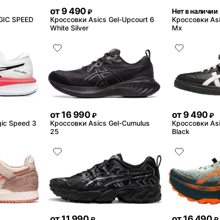
от
9 490
Нет в наличии
₽
GIC SPEED
Кроссовки Asics Gel-Upcourt 6
Кроссовки Asi
White Silver
Mx
от
16 990
от
9 490
₽
₽
ic Speed 3
Кроссовки Asics Gel-Cumulus
Кроссовки Asi
25
Black
от
11 990
от
16 490
₽
₽