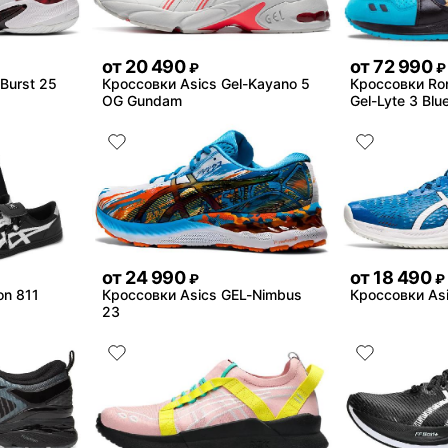
от
20 490
от
72 990
₽
₽
Burst 25
Кроссовки Asics Gel-Kayano 5
Кроссовки Ron
OG Gundam
Gel-Lyte 3 Blu
от
24 990
от
18 490
₽
₽
on 811
Кроссовки Asics GEL-Nimbus
Кроссовки Asic
23