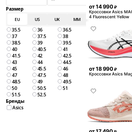
от
14 990
₽
Размер
Кроссовки Asics MA
4 Fluorescent Yellow
EU
US
UK
MM
35.5
36
36.5
37
37.5
38
38.5
39
39.5
40
40.5
41
41.5
42
42.5
43
44
44.5
45
45.5
46
от
18 990
₽
Кроссовки Asics Mag
47
47.5
48
48.5
49
49.5
50
50.5
51
51.5
52.5
Бренды
Asics
от
17 490
₽