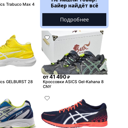
ics Trabuco Max 4
Байер найдёт всё
Подробнее
от
41 490
₽
ics GELBURST 28
Кроссовки ASICS Gel-Kahana 8
CNY