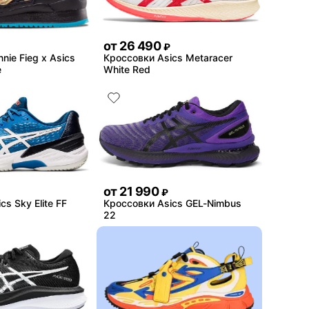
от
26 490
₽
nie Fieg x Asics
Кроссовки Asics Metaracer
e
White Red
от
21 990
₽
s Sky Elite FF
Кроссовки Asics GEL-Nimbus
22