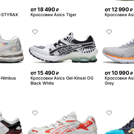
от
18 490
от
12 990
₽
₽
L-STYRAX
Кроссовки Asics Tiger
Кроссовки Asi
от
15 490
от
10 990
₽
₽
L-Nimbus
Кроссовки Asics Gel-Kinsei OG
Кроссовки Asi
Black White
Grey