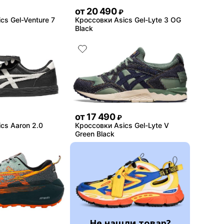
от
20 490
₽
cs Gel-Venture 7
Кроссовки Asics Gel-Lyte 3 OG
Black
от
17 490
₽
cs Aaron 2.0
Кроссовки Asics Gel-Lyte V
Green Black
Не нашли товар?