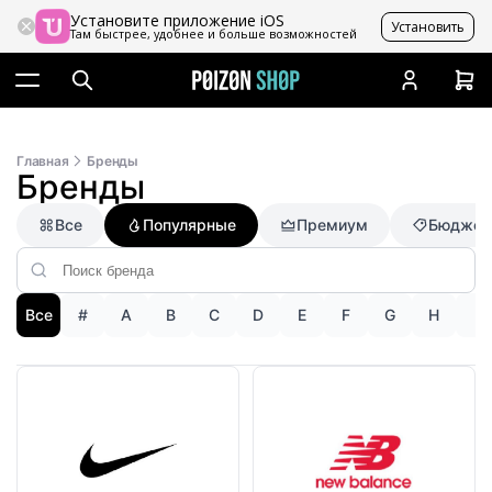
Установите приложение iOS
Установить
Там быстрее, удобнее и больше возможностей
Главная
Бренды
Бренды
Все
Популярные
Премиум
Бюджет
Все
#
A
B
C
D
E
F
G
H
I