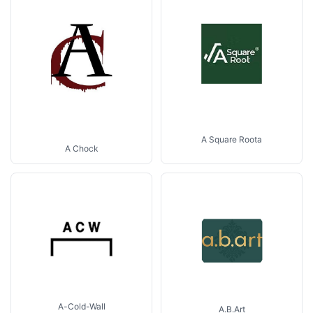
A Square Roota
A Chock
A-Cold-Wall
A.B.Art