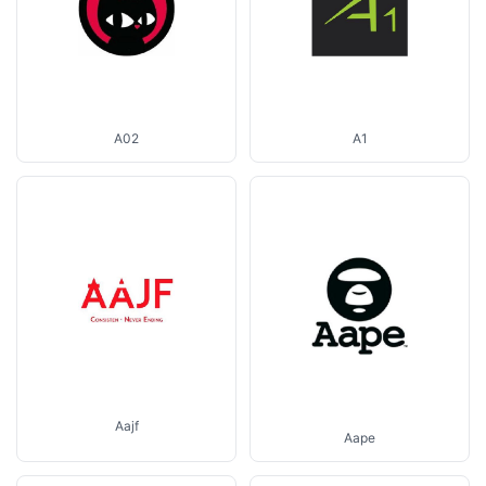
A02
A1
Aajf
Aape