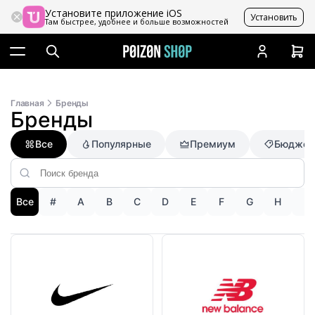
Установите приложение iOS
Установить
Там быстрее, удобнее и больше возможностей
Главная
Бренды
Бренды
Все
Популярные
Премиум
Бюджет
Все
#
A
B
C
D
E
F
G
H
I