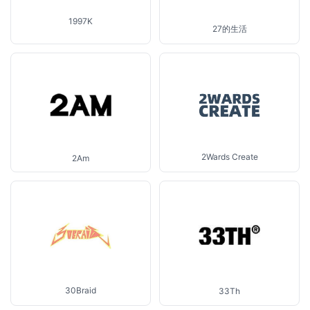
1997K
27的生活
2Wards Create
2Am
30Braid
33Th