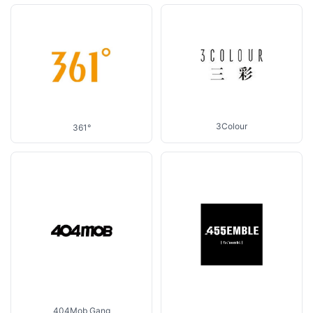
3Colour
361°
404Mob Gang