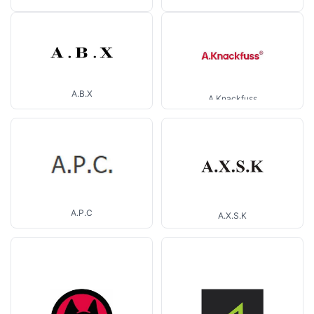
A.B.X
A.Knackfuss
A.P.C
A.X.S.K