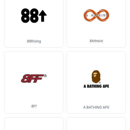
8Atheist
88Rising
8Ff
A BATHING APE