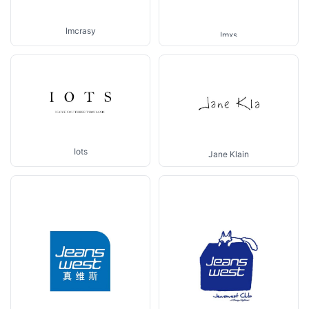
Imcrasy
Imxs
Iots
Jane Klain