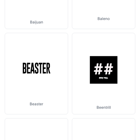
Baleno
Baijuan
Beaster
Beentrill