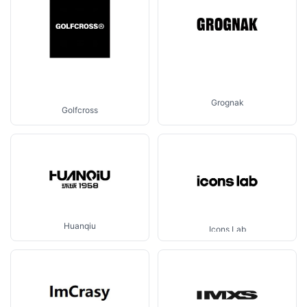
Grognak
Golfcross
Huanqiu
Icons Lab