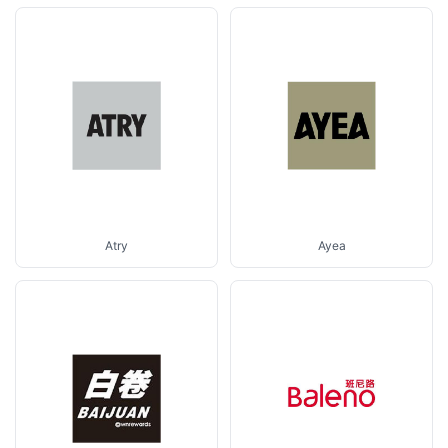
Atry
Ayea