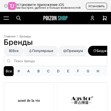
Установите приложение iOS
Установить
Там быстрее, удобнее и больше возможностей
Главная
Бренды
Бренды
Все
Популярные
Премиум
Бюджет
Все
#
A
B
C
D
E
F
G
H
I