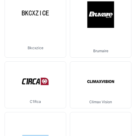
Bkcxzice
Brumaire
C1Rca
Climax Vision