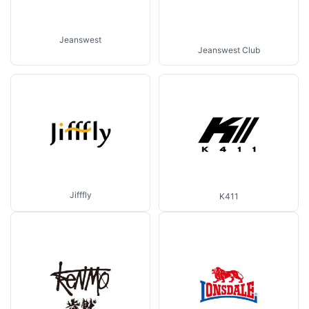
Jeanswest
Jeanswest Club
Jifffly
K411