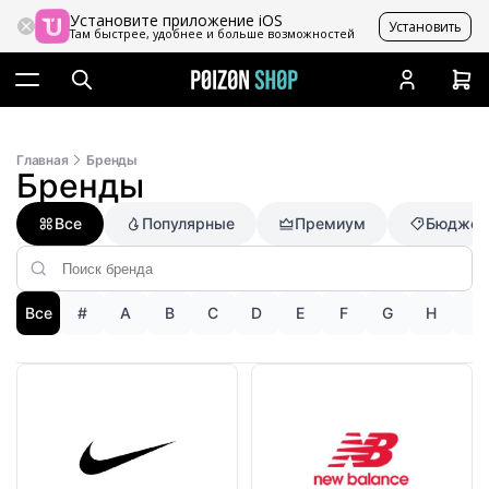
Установите приложение iOS
Установить
Там быстрее, удобнее и больше возможностей
Главная
Бренды
Бренды
Все
Популярные
Премиум
Бюджет
Все
#
A
B
C
D
E
F
G
H
I