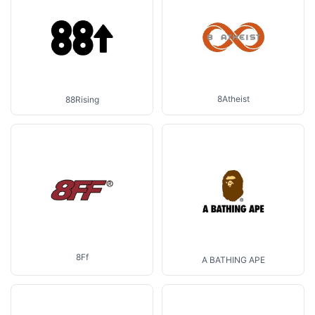
8Atheist
88Rising
8Ff
A BATHING APE