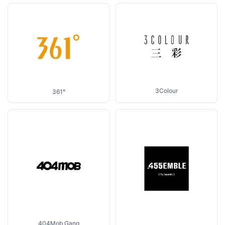
3Colour
361°
404Mob Gang