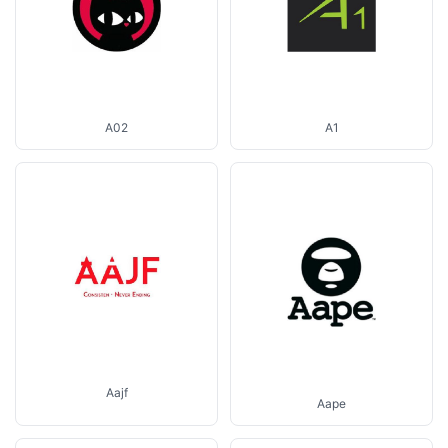
A02
A1
Aajf
Aape