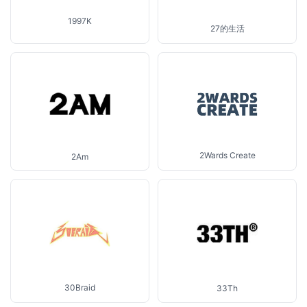
1997K
27的生活
2Wards Create
2Am
30Braid
33Th