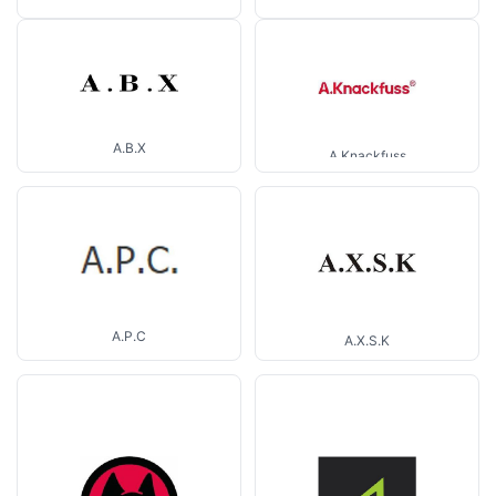
A.B.X
A.Knackfuss
A.P.C
A.X.S.K