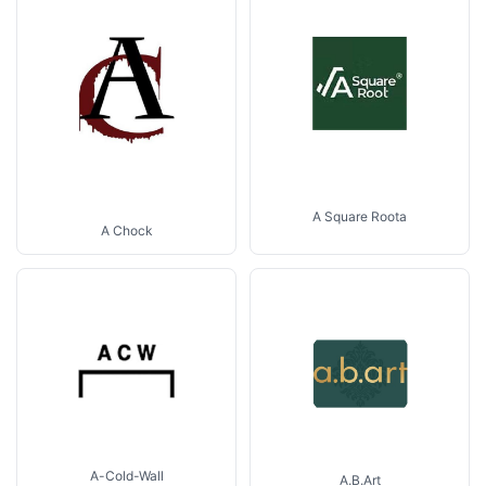
A Square Roota
A Chock
A-Cold-Wall
A.B.Art