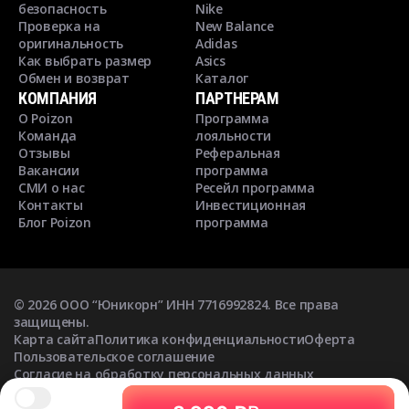
безопасность
Nike
Проверка на
New Balance
оригинальность
Adidas
Как выбрать размер
Asics
Обмен и возврат
Каталог
КОМПАНИЯ
ПАРТНЕРАМ
О Poizon
Программа
Команда
лояльности
Отзывы
Реферальная
Вакансии
программа
СМИ о нас
Ресейл программа
Контакты
Инвестиционная
Блог Poizon
программа
©
2026
ООО “Юникорн” ИНН 7716992824. Все права
защищены.
Карта сайта
Политика конфиденциальности
Оферта
Пользовательское соглашение
Согласие на обработку персональных данных
Согласие на получение рекламных рассылок