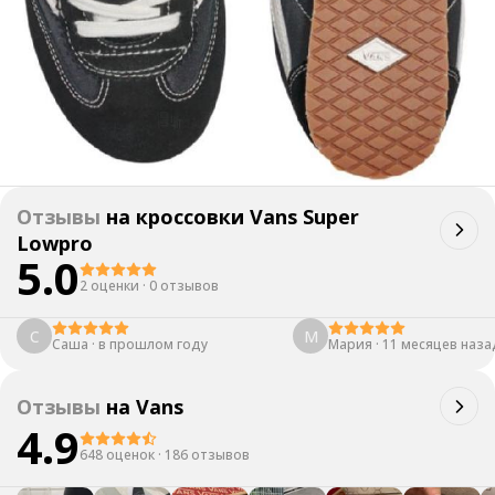
Отзывы
на
кроссовки Vans Super
Lowpro
5.0
2 оценки
·
0 отзывов
С
М
Саша
·
в прошлом году
Мария
·
11 месяцев наза
Отзывы
на
Vans
4.9
648 оценок
·
186 отзывов