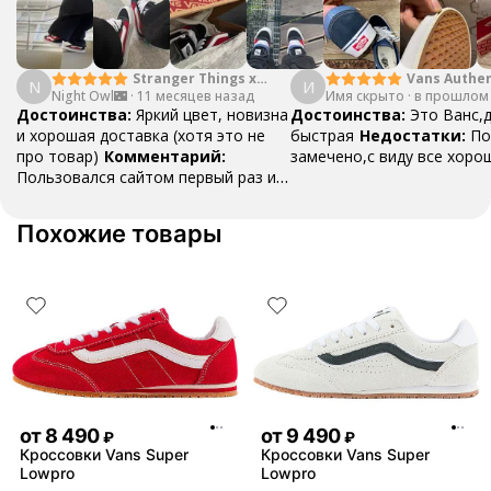
Stranger Things x
Vans Authen
N
И
Night Owl🌃
·
Vans SK8 Reissue
11 месяцев назад
Имя скрыто
·
Moon Blue
в прошлом
Достоинства:
Яркий цвет, новизна
Достоинства:
Это Ванс,
и хорошая доставка (хотя это не
быстрая
Недостатки:
По
про товар)
Комментарий:
замечено,с виду все хоро
Пользовался сайтом первый раз и
остался доволен! Если кому-то из
друзей или семье вдруг что-то
Похожие товары
понадобится, посоветую!
от
8 490
от
9 490
₽
₽
Кроссовки Vans Super
Кроссовки Vans Super
Lowpro
Lowpro