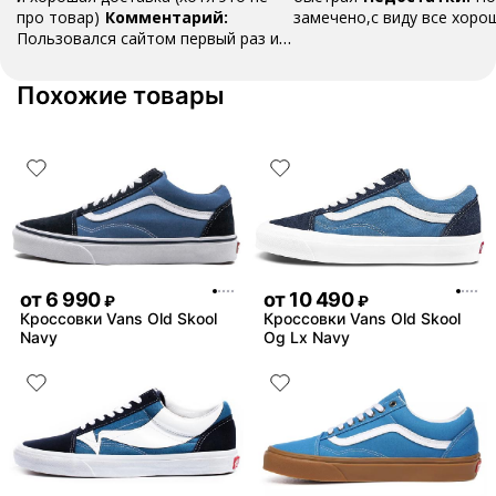
про товар)
Комментарий:
замечено,с виду все хоро
Пользовался сайтом первый раз и
остался доволен! Если кому-то из
друзей или семье вдруг что-то
Похожие товары
понадобится, посоветую!
от
6 990
от
10 490
₽
₽
Кроссовки Vans Old Skool
Кроссовки Vans Old Skool
Navy
Og Lx Navy