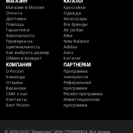
МАГАЗИН
КАТАЛОГ
Магазин в Москве
Кроссовки
Оплата
Одежда
Доставка
Аксессуары
Помощь
Все бренды
Гарантия и
Air Jordan
безопасность
Nike
Проверка на
New Balance
оригинальность
Adidas
Как выбрать размер
Asics
Обмен и возврат
Каталог
КОМПАНИЯ
ПАРТНЕРАМ
О Poizon
Программа
Команда
лояльности
Отзывы
Реферальная
Вакансии
программа
СМИ о нас
Ресейл программа
Контакты
Инвестиционная
Блог Poizon
программа
©
2026
ООО “Юникорн” ИНН 7716992824. Все права