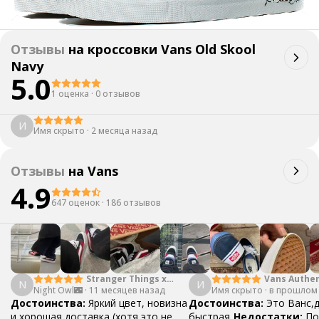
Отзывы
на
кроссовки Vans Old Skool
Navy
5.0
1 оценка
·
0 отзывов
И
Имя скрыто
·
2 месяца назад
Отзывы
на
Vans
4.9
647 оценок
·
186 отзывов
Stranger Things x
Vans Authen
N
И
Night Owl🌃
·
Vans SK8 Reissue
11 месяцев назад
Имя скрыто
·
Moon Blue
в прошлом
Достоинства:
Яркий цвет, новизна
Достоинства:
Это Ванс,
и хорошая доставка (хотя это не
быстрая
Недостатки:
По