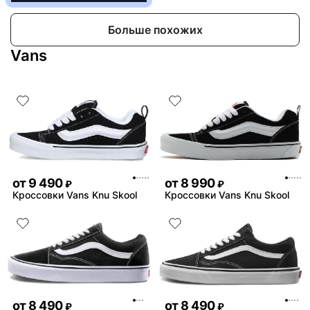
Больше похожих
Vans
от
9 490
от
8 990
₽
₽
Кроссовки Vans Knu Skool
Кроссовки Vans Knu Skool
от
8 490
от
8 490
₽
₽