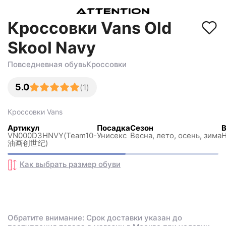
Кроссовки Vans Old
Skool Navy
Повседневная обувь
Кроссовки
5.0
(
1
)
Кроссовки
Vans
Артикул
Посадка
Сезон
В
VN000D3HNVY(Team10-
Унисекс
Весна, лето, осень, зима
Н
油画创世纪)
Как выбрать размер
обуви
Обратите внимание: Срок доставки указан до