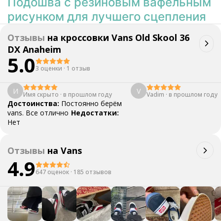
Подошва с резиновым вафельным
рисунком для лучшего сцепления
Отзывы
на
кроссовки Vans Old Skool 36
DX Anaheim
5.0
3 оценки
·
1 отзыв
И
V
Имя скрыто
·
в прошлом году
Vadim
·
в прошлом году
Достоинства:
Постоянно берём
vans. Все отлично
Недостатки:
Нет
Отзывы
на
Vans
4.9
647 оценок
·
185 отзывов