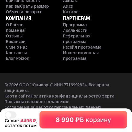
оригинальность
Adidas
Как выбрать размер
Asics
Обмен и возврат
Каталог
КОМПАНИЯ
ПАРТНЕРАМ
О Poizon
Программа
Команда
лояльности
Отзывы
Реферальная
Вакансии
программа
СМИ о нас
Ресейл программа
Контакты
Инвестиционная
Блог Poizon
программа
©
2026
ООО “Юникорн” ИНН 7716992824. Все права
защищены.
Карта сайта
Политика конфиденциальности
Оферта
Пользовательское соглашение
Согласие на обработку персональных данных
Согласие на получение рекламных рассылок
8 990 ₽
В корзину
Сплит:
4495
₽,
остаток потом