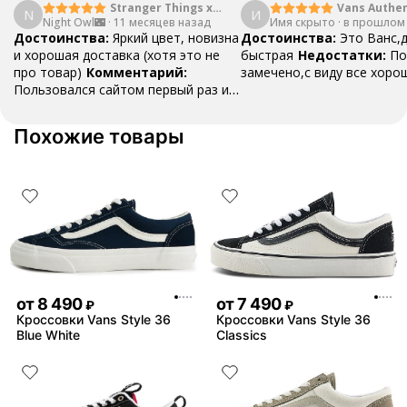
Stranger Things x
Vans Authen
N
И
Night Owl🌃
·
Vans SK8 Reissue
11 месяцев назад
Имя скрыто
·
Moon Blue
в прошлом
Достоинства:
Яркий цвет, новизна
Достоинства:
Это Ванс,
и хорошая доставка (хотя это не
быстрая
Недостатки:
По
про товар)
Комментарий:
замечено,с виду все хоро
Пользовался сайтом первый раз и
остался доволен! Если кому-то из
друзей или семье вдруг что-то
Похожие товары
понадобится, посоветую!
от
8 490
от
7 490
₽
₽
Кроссовки Vans Style 36
Кроссовки Vans Style 36
Blue White
Classics