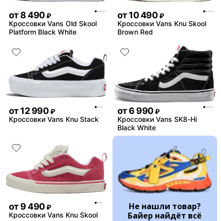
от
8 490
от
10 490
₽
₽
Кроссовки Vans Old Skool
Кроссовки Vans Knu Skool
Platform Black White
Brown Red
от
12 990
от
6 990
₽
₽
Кроссовки Vans Knu Stack
Кроссовки Vans SK8-Hi
Black White
Не нашли товар?
от
9 490
₽
Байер найдёт всё
Кроссовки Vans Knu Skool