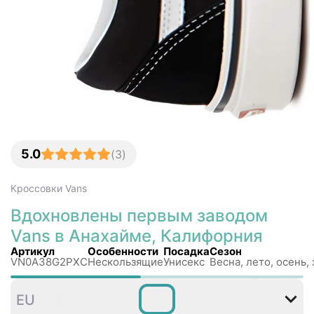
5.0
(
3
)
Кроссовки
Vans
Вдохновлены первым заводом
Vans в Анахайме, Калифорния
Артикул
Особенности
Посадка
Сезон
VN0A38G2PXC
Нескользящиe
Унисекс
Весна, лето, осень,
35
36
36
37
38
38
EU
,5