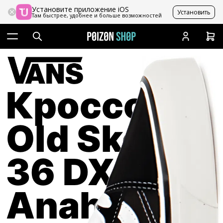
Установите приложение iOS
Установить
Там быстрее, удобнее и больше возможностей
Кроссовки
Old Skool
36 DX
Anaheim