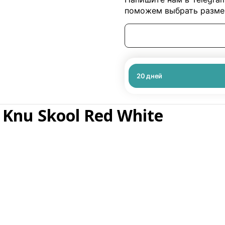
поможем выбрать размер
20
дней
 Knu Skool Red White