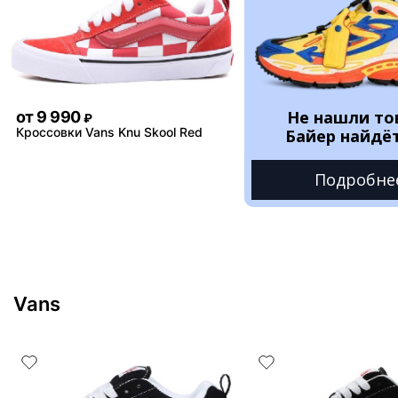
Не нашли то
от
9 990
₽
Кроссовки Vans Knu Skool Red
Байер найдёт
Подробне
Vans