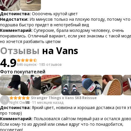
Достоинства:
Оооочень крутой цвет
Недостатки:
Из минусов только на плохую погоду, потому что
подошва быстро придет в непотребный вид
Комментарий:
Суперские, брала молодому человеку, очень
понравились. Отличный вариант, если уже знакомы с такой мод
но хочется разбавить цветом
Отзывы
на
Vans
4.9
646 оценок
·
185 отзывов
Фото покупателей
Stranger Things x Vans SK8 Reissue
N
Night Owl🌃
·
11 месяцев назад
Достоинства:
Яркий цвет, новизна и хорошая доставка (хотя э
про товар)
Комментарий:
Пользовался сайтом первый раз и остался дово
Если кому-то из друзей или семье вдруг что-то понадобится,
посоветую!