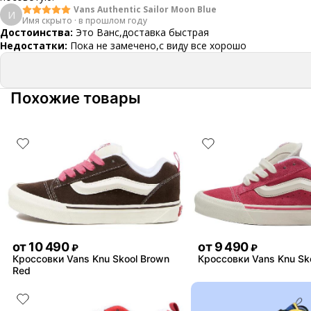
Vans Authentic Sailor Moon Blue
И
Имя скрыто
·
в прошлом году
Достоинства:
Это Ванс,доставка быстрая
Недостатки:
Пока не замечено,с виду все хорошо
Похожие товары
от
10 490
от
9 490
₽
₽
Кроссовки Vans Knu Skool Brown
Кроссовки Vans Knu Sk
Red