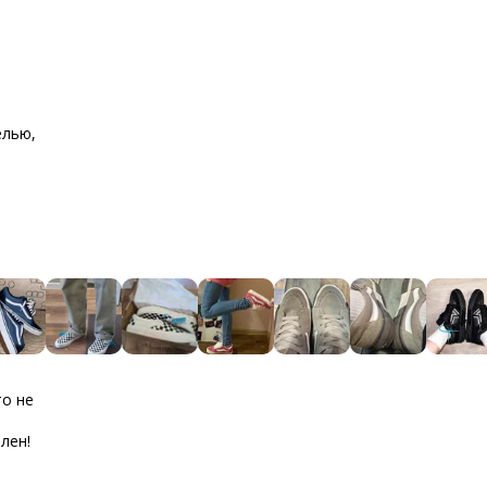
елью,
то не
лен!