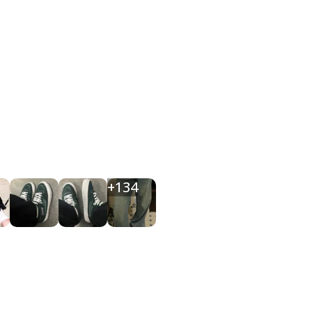
+
134