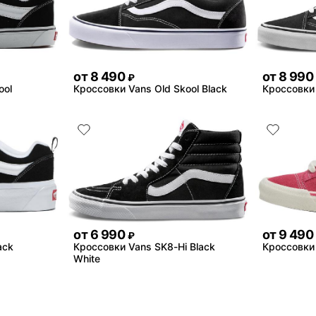
от
8 490
от
8 990
₽
ool
Кроссовки Vans Old Skool Black
Кроссовки 
от
6 990
от
9 490
₽
ack
Кроссовки Vans SK8-Hi Black
Кроссовки 
White