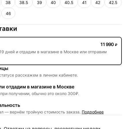
38
38.5
39
40
40.5
41
42
42.5
46
тавки
11 990
₽
19 дней
и отдадим в магазине в Москве или отправим
ницы
 статусе расскажем в личном кабинете.
и отдадим в магазине в Москве
при получении, обычно это около 300₽.
альность
нал — вернём тройную стоимость заказа.
Подробнее
m. Ответим на вопросы, посоветуем модели,