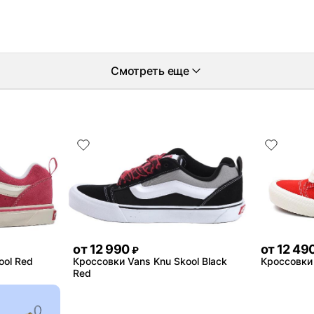
Смотреть еще
от
12 990
от
12 49
₽
ool Red
Кроссовки Vans Knu Skool Black
Кроссовки 
Red