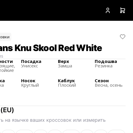
совки
ns Knu Skool Red White
ns
ности
Посадка
Верх
Подошва
зящиe,
Унисекс
Замша
Резинка
тойкие
ка
Носок
Каблук
Сезон
ка
Круглый
Плоский
Весна, осень
(
EU
)
ь на язычке ваших кроссовок или измерить