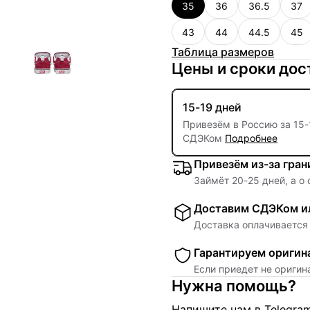
35
36
36.5
37
43
44
44.5
45
Таблица размеров
Цены и сроки дос
15-19 дней
Привезём в Россию за
15
-
СДЭКом
Подробнее
Привезём из-за гра
Займёт
20
-
25
дней, а о
Доставим СДЭКом ил
Доставка оплачивается 
Гарантируем оригин
Если приедет не ориги
Нужна помощь?
Напишите нам в Telegra