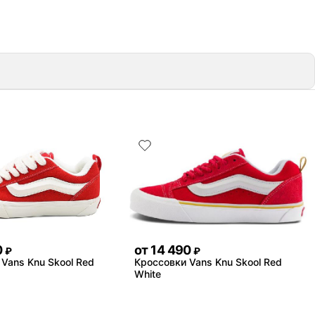
0
от
14 490
₽
₽
Vans Knu Skool Red
Кроссовки Vans Knu Skool Red
White