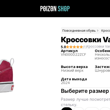
Повседневная обувь
Крос
Кроссовки Va
Кроссовки
Va
5.0
(
1
)
Артикул
Особен
VN000D22ZCF
Несколь
износос
Высота верха
Застеж
Низкий верх
Шнуров
Дата выхода
2024
Выберите размер
Размер лучше посмотрет
стельку.