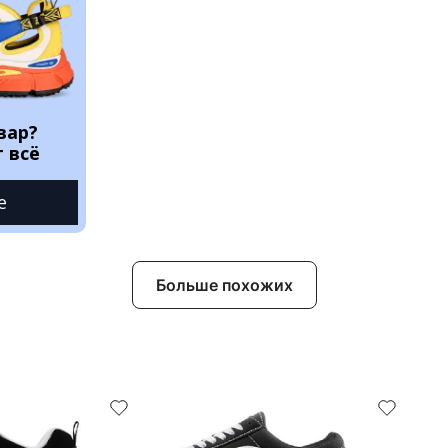
вар?
 всё
е
Больше похожих