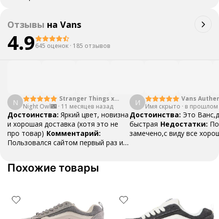
Отзывы
на
Vans
4.9
645 оценок
·
185 отзывов
Stranger Things x
Vans Authen
N
И
Night Owl🌃
·
Vans SK8 Reissue
11 месяцев назад
Имя скрыто
·
Moon Blue
в прошлом
Достоинства:
Яркий цвет, новизна
Достоинства:
Это Ванс,
и хорошая доставка (хотя это не
быстрая
Недостатки:
По
про товар)
Комментарий:
замечено,с виду все хоро
Пользовался сайтом первый раз и
остался доволен! Если кому-то из
друзей или семье вдруг что-то
Похожие товары
понадобится, посоветую!