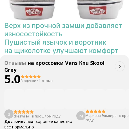
Верх из прочной замши добавляет
износостойкость
Пушистый язычок и воротник
на щиколотке улучшают комфорт
Отзывы
на
кроссовки Vans Knu Skool
Grey
5.0
3 оценки
·
1 отзыв
d
М
Маркова Эльвира
·
в пр
dreswi 🎱
·
в прошлом году
году
Достоинства:
хорошее качество
все нормально