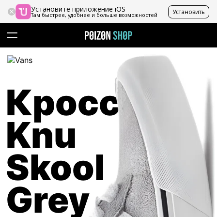
Установите приложение iOS
Установить
Там быстрее, удобнее и больше возможностей
Кроссовки
Knu
Skool
Grey