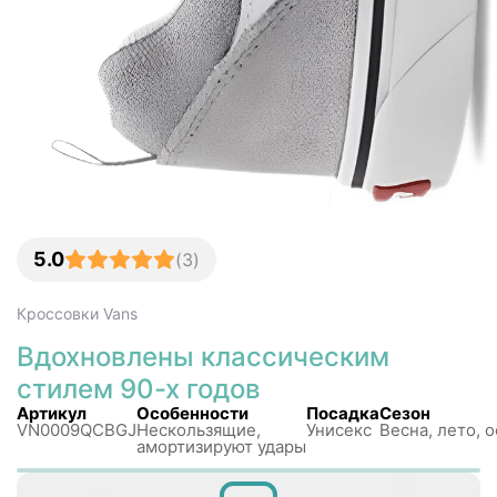
5.0
(
3
)
Кроссовки
Vans
Вдохновлены классическим
стилем 90-х годов
Артикул
Особенности
Посадка
Сезон
VN0009QCBGJ
Нескользящиe,
Унисекс
Весна, лето, о
амортизируют удары