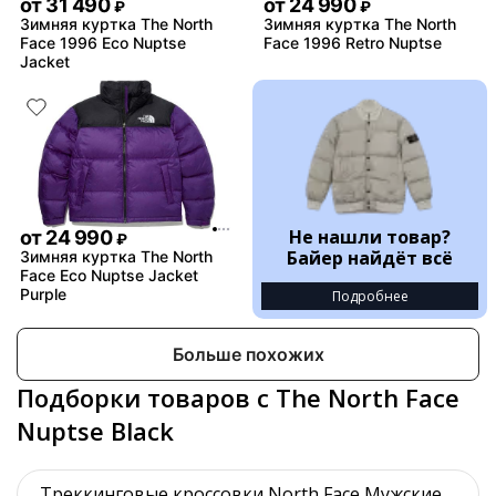
от
31 490
от
24 990
₽
₽
Зимняя куртка The North
Зимняя куртка The North
Face 1996 Eco Nuptse
Face 1996 Retro Nuptse
Jacket
Не нашли товар?
от
24 990
₽
Байер найдёт всё
Зимняя куртка The North
Face Eco Nuptse Jacket
Purple
Подробнее
Больше похожих
Подборки товаров с The North Face
Nuptse Black
Треккинговые кроссовки North Face Мужские