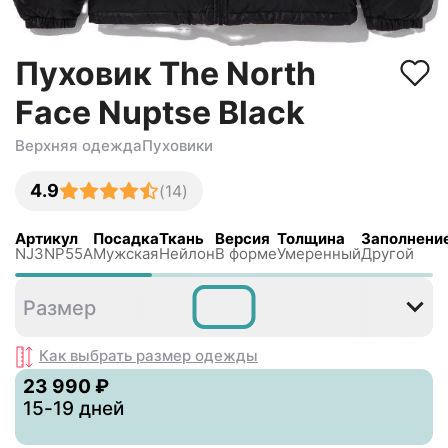
Пуховик The North
Face Nuptse Black
Верхняя одежда
Пуховики
4.9
(
14
)
Артикул
Посадка
Ткань
Версия
Толщина
Заполнени
NJ3NP55A
Мужская
Нейлон
В форме
Умеренный
Другой
S
M
XL
XXL
XXXL
Размер
Как выбрать размер
одежды
23 990 ₽
15-19 дней