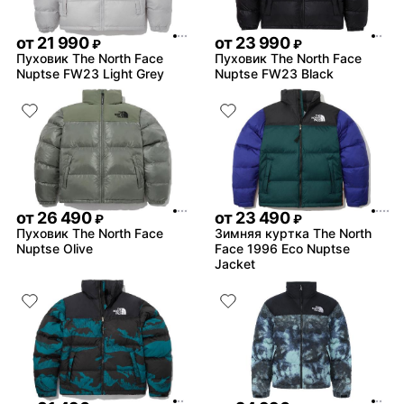
от
21 990
от
23 990
₽
₽
Пуховик The North Face
Пуховик The North Face
Nuptse FW23 Light Grey
Nuptse FW23 Black
от
26 490
от
23 490
₽
₽
Пуховик The North Face
Зимняя куртка The North
Nuptse Olive
Face 1996 Eco Nuptse
Jacket