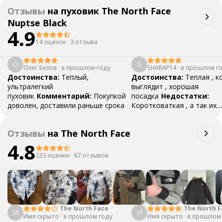
Отзывы
на
пуховик The North Face
Nuptse Black
4.9
14 оценок
·
3 отзыва
О
S
Олег Белов
·
в прошлом году
SHARAP14
·
в прошлом г
Достоинства:
Теплый,
Достоинства:
Теплая , к
ультралегкий
выглядит , хорошая
пуховик
Комментарий:
Покупкой
посадка
Недостатки:
доволен, доставили раньше срока
Коротковаткая , а так их
нет
Комментарий:
Мне 
понравилась , берите не 
Отзывы
на
The North Face
4.8
233 оценки
·
67 отзывов
The North Face
The North F
И
И
Имя скрыто
·
в прошлом году
Имя скрыто
·
Print Zip Ja
в прошлом