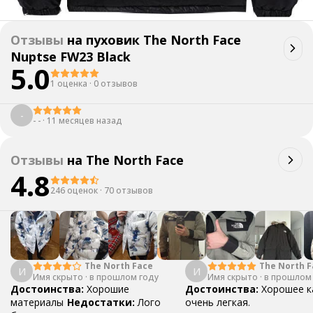
Отзывы
на
пуховик The North Face
Nuptse FW23 Black
5.0
1 оценка
·
0 отзывов
-
- -
·
11 месяцев назад
Отзывы
на
The North Face
4.8
246 оценок
·
70 отзывов
The North Face
The North F
И
И
Имя скрыто
·
в прошлом году
Имя скрыто
·
Print Zip Ja
в прошлом
Достоинства:
Хорошие
Достоинства:
Хорошее к
материалы
Недостатки:
Лого
очень легкая.