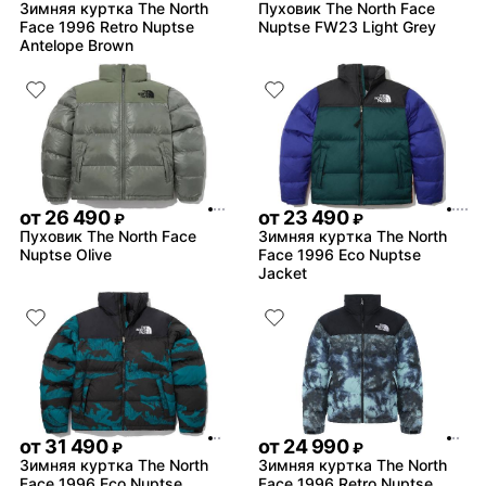
Зимняя куртка The North
Пуховик The North Face
Face 1996 Retro Nuptse
Nuptse FW23 Light Grey
Antelope Brown
от
26 490
от
23 490
₽
₽
Пуховик The North Face
Зимняя куртка The North
Nuptse Olive
Face 1996 Eco Nuptse
Jacket
от
31 490
от
24 990
₽
₽
Зимняя куртка The North
Зимняя куртка The North
Face 1996 Eco Nuptse
Face 1996 Retro Nuptse