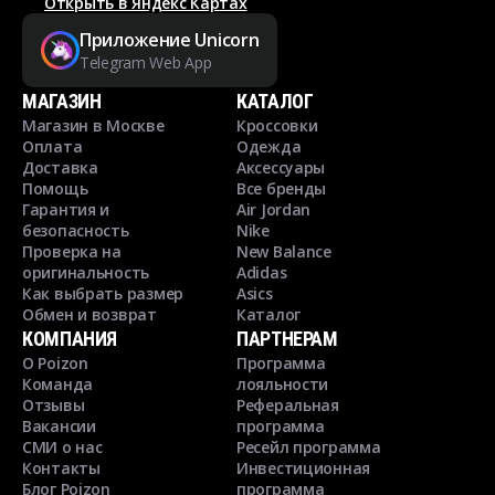
Открыть в Яндекс Картах
Приложение Unicorn
Telegram Web App
МАГАЗИН
КАТАЛОГ
Магазин в Москве
Кроссовки
Оплата
Одежда
Доставка
Аксессуары
Помощь
Все бренды
Гарантия и
Air Jordan
безопасность
Nike
Проверка на
New Balance
оригинальность
Adidas
Как выбрать размер
Asics
Обмен и возврат
Каталог
КОМПАНИЯ
ПАРТНЕРАМ
О Poizon
Программа
Команда
лояльности
Отзывы
Реферальная
Вакансии
программа
СМИ о нас
Ресейл программа
Контакты
Инвестиционная
Блог Poizon
программа