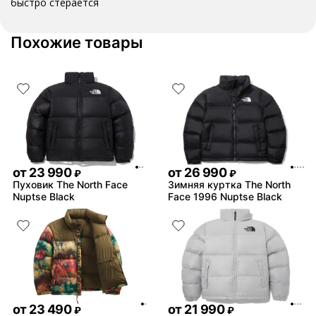
быстро стерается
Похожие товары
от
23 990
от
26 990
₽
₽
Пуховик The North Face
Зимняя куртка The North
Nuptse Black
Face 1996 Nuptse Black
от
23 490
от
21 990
₽
₽