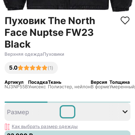
Пуховик The North
Face Nuptse FW23
Black
Верхняя одежда
Пуховики
5.0
(
1
)
Артикул
Посадка
Ткань
Версия
Толщина
NJ3NP55B
Унисекс
Полиэстер, нейлон
В форме
Умеренный
S
M
L
XXL
Размер
Как выбрать размер
одежды