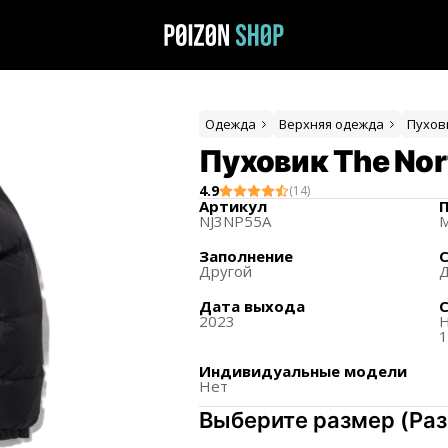
Одежда
Верхняя одежда
Пухов
Пуховик The Nor
4.9
(
14
)
Артикул
NJ3NP55A
М
Заполнение
Другой
Д
Дата выхода
2023
Индивидуальные модели
Нет
Выберите размер
(
Ра