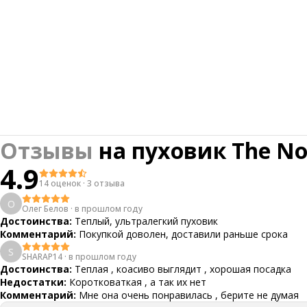
Отзывы
на
пуховик The No
4.9
14 оценок
·
3 отзыва
О
Олег Белов
·
в прошлом году
Достоинства:
Теплый, ультралегкий пуховик
Комментарий:
Покупкой доволен, доставили раньше срока
S
SHARAP14
·
в прошлом году
Достоинства:
Теплая , коасиво выглядит , хорошая посадка
Недостатки:
Коротковаткая , а так их нет
Комментарий:
Мне она очень понравилась , берите не думая