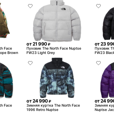
от
21 990
от
23 99
₽
th Face
Пуховик The North Face Nuptse
Пуховик Th
lope Brown
FW23 Light Grey
FW23 Blac
от
24 990
от
24 99
₽
th Face
Зимняя куртка The North Face
Зимняя кур
t
1996 Retro Nuptse
Nuptse Jac