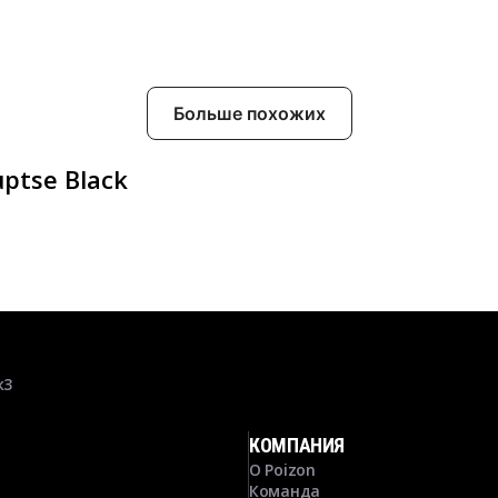
Больше похожих
ptse Black
к3
КОМПАНИЯ
О Poizon
Команда