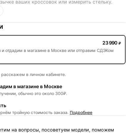
зычке ваших кроссовок или измерить стельку.
и
23 990
₽
й
и отдадим в магазине в Москве или отправим СДЭКом
е расскажем в личном кабинете.
адим в магазине в Москве
лучении, обычно это около 300₽.
сть
ернём тройную стоимость заказа.
Подробнее
ветим на вопросы, посоветуем модели, поможем