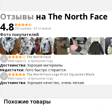
Отзывы
на
The North Face
4.8
233 оценки
·
67 отзывов
Фото покупателей
The North Face
И
Имя скрыто
·
в прошлом году
Достоинства:
Хорошие материалы
Недостатки:
Лого быстро стерается
The North Face Logo Print Zip Jacket Black
И
Имя скрыто
·
в прошлом году
Достоинства:
Хорошее качество, очень легкая.
Похожие товары