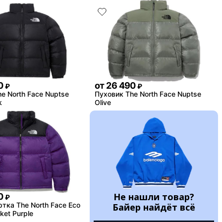
0
от
26 490
₽
₽
e North Face Nuptse
Пуховик The North Face Nuptse
k
Olive
Не нашли товар?
0
₽
тка The North Face Eco
Байер найдёт всё
ket Purple