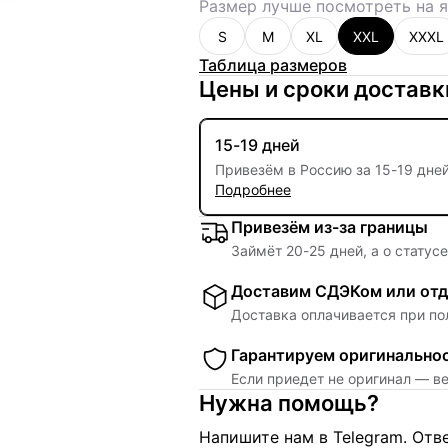
Размер лучше посмотреть на я
S
M
XL
XXL
XXXL
Таблица размеров
Цены и сроки доставк
15-19 дней
Привезём в Россию за
15
-
19 дне
Подробнее
Привезём из-за границы
Займёт
20
-
25
дней, а о статус
Доставим СДЭКом или отд
Доставка оплачивается при по
Гарантируем оригинально
Если приедет не оригинал — в
Нужна помощь?
Напишите нам в Telegram. От