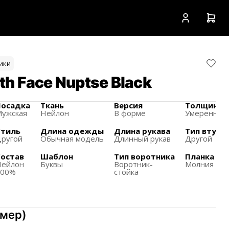
ики
th Face Nuptse Black
Посадка
Ткань
Версия
Толщина
ужская
Нейлон
В форме
Умеренный
Стиль
Длина одежды
Длина рукава
Тип втулк
ругой
Обычная модель
Длинный рукав
Другой
Состав
Шаблон
Тип воротника
Планка
Нейлон
Буквы
Воротник-
Молния
100%
стойка
змер
)