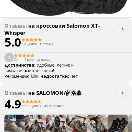
Отзывы
на
кроссовки Salomon XT-
Whisper
5.0
1 оценка
·
1 отзыв
O
Ollie
·
2 месяца назад
Достоинства:
Удобные, легкие и
симпатичные кроссовки!
Рекомендую 🙌🏼
Недостатки:
Нет
Отзывы
на
SALOMON/萨洛蒙
4.9
166 оценок
·
45 отзывов