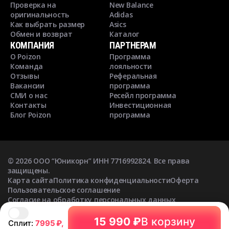
Проверка на
New Balance
оригинальность
Adidas
Как выбрать размер
Asics
Обмен и возврат
Каталог
КОМПАНИЯ
ПАРТНЕРАМ
О Poizon
Программа
Команда
лояльности
Отзывы
Реферальная
Вакансии
программа
СМИ о нас
Ресейл программа
Контакты
Инвестиционная
Блог Poizon
программа
©
2026
ООО “Юникорн” ИНН 7716992824. Все права
защищены.
Карта сайта
Политика конфиденциальности
Оферта
Пользовательское соглашение
Согласие на обработку персональных данных
Согласие на получение рекламных рассылок
15 990 ₽
В корзину
Сплит:
7995
₽,