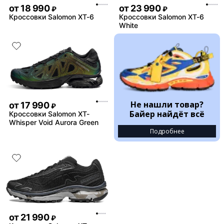
от
18 990
от
23 990
₽
₽
Кроссовки Salomon XT-6
Кроссовки Salomon XT-6
White
Не нашли товар?
от
17 990
₽
Байер найдёт всё
Кроссовки Salomon XT-
Whisper Void Aurora Green
Подробнее
от
21 990
₽