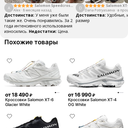
Salomon Speedcross
Salomon XT
A
D
Alex
·
8 месяцев назад
5 Black
Daria Potryasaeva
Black
·
в про
Достоинства:
У меня уже были
Достоинства:
Удобные, 
такие же. Очень понравились. За 2
размер
года интенсивного использования
износились.
Недостатки:
Цена.
Похожие товары
от
18 490
от
16 990
₽
₽
Кроссовки Salomon XT-6
Кроссовки Salomon XT-4
Glacier White
OG White