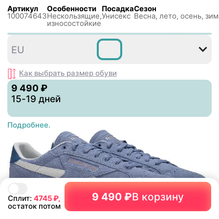
Артикул
Особенности
Посадка
Сезон
100074643
Нескользящиe,
Унисекс
Весна, лето, осень, зим
износостойкие
EU
Как выбрать размер
обуви
9 490 ₽
15-19 дней
Подробнее.
9 490 ₽
В корзину
Сплит:
4745
₽,
остаток потом