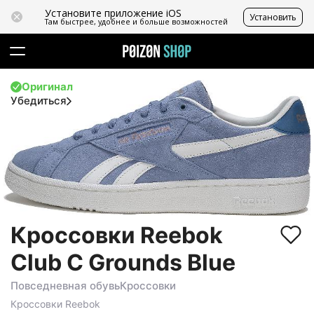
Установите приложение iOS
Установить
Там быстрее, удобнее и больше возможностей
Оригинал
Убедиться
Кроссовки Reebok
Club C Grounds Blue
Повседневная обувь
Кроссовки
Кроссовки
Reebok