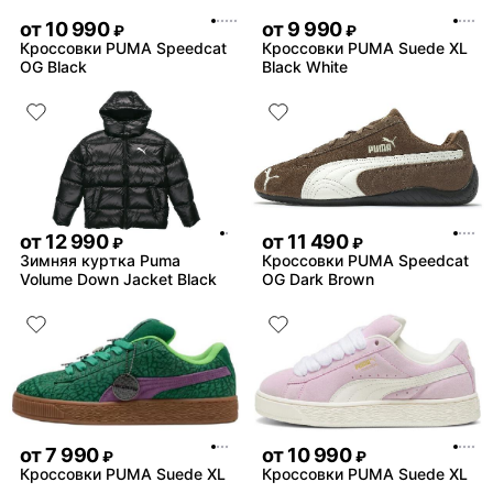
от
10 990
от
9 990
₽
₽
Кроссовки PUMA Speedcat
Кроссовки PUMA Suede XL
OG Black
Black White
от
12 990
от
11 490
₽
₽
Зимняя куртка Puma
Кроссовки PUMA Speedcat
Volume Down Jacket Black
OG Dark Brown
от
7 990
от
10 990
₽
₽
Кроссовки PUMA Suede XL
Кроссовки PUMA Suede XL