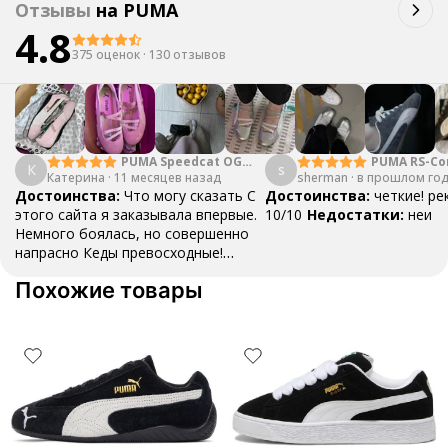
Отзывы
на
PUMA
4.8
375 оценок
·
130 отзывов
PUMA Speedcat OG
PUMA RS-Co
К
s
Катерина
·
11 месяцев назад
Dark Brown
sherman
·
в прошлом го
GTX
Достоинства:
Что могу сказать С
Достоинства:
четкие! р
этого сайта я заказывала впервые.
10/10
Недостатки:
неи
Немного боялась, но совершенно
напрасно Кеды превосходные!
Начиная от дизайна и заканчивая
Похожие товары
тем, насколько в них комфортно и
удобно В подарок положили
носочки,что не может не радовать
🙂 В общем,буду смотреть,как
поведут себя в носке,но больше
чем уверена,что прослужат долго🥰
🥰