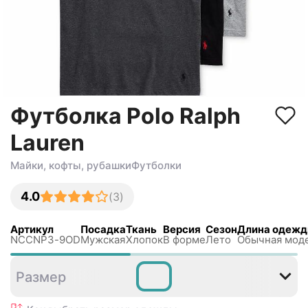
Футболка Polo Ralph
Lauren
Майки, кофты, рубашки
Футболки
4.0
(
3
)
Артикул
Посадка
Ткань
Версия
Сезон
Длина одеж
NCCNP3-9OD
Мужская
Хлопок
В форме
Лето
Обычная мод
S
M
L
XL
XXL
Размер