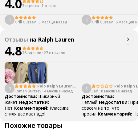
4.0
3 оценки
·
1 отзыв
K
K
Kirill Guzeev
·
3 месяца назад
Kirill Guzeev
·
8 месяцев 
Отзывы
на
Ralph Lauren
4.8
76 оценок
·
27 отзывов
Polo Ralph Lauren
Polo Ralph 
R
S
Roman Burtsev
Logo
·
4 месяца назад
Sad
·
8 месяцев назад
Достоинства:
Шикарный
Достоинства:
жакет
Недостатки:
Теплый
Недостатки:
При
Нет
Комментарий:
Классика
совсем не то, что
стиля все как надо!
просил
Комментарий:
Н
раз уточнял про цвет, мне
Похожие товары
100% гарантию, что куртк
черная, в итоге привезли
синюю..
Ответ поддержк