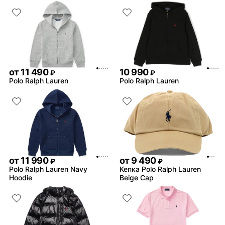
Благодарим за отзыв 🦄 Е
не соответствует заявлен
возникли какие-либо про
заказом - напишите в чат
поддержки @unicorn_go_bo
операторы помогут реши
сложившуюся ситуацию
от
11 490
10 990
₽
₽
Polo Ralph Lauren
Polo Ralph Lauren
от
11 990
от
9 490
₽
₽
Polo Ralph Lauren Navy
Кепка Polo Ralph Lauren
Hoodie
Beige Cap