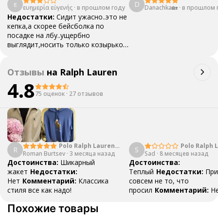
ε
D
ευημερία εὐγενής
·
в прошлом году
Danachka🏡
·
в прошлом 
Недостатки:
Сидит ужасно..это не
кепка,а скорее бейсболка по
посадке на лбу..ущербно
выглядит,носить только козырьком
назад..
Отзывы
на
Ralph Lauren
4.8
75 оценок
·
27 отзывов
Polo Ralph Lauren
Polo Ralph 
R
S
Roman Burtsev
Logo
·
3 месяца назад
Sad
·
8 месяцев назад
Достоинства:
Шикарный
Достоинства:
жакет
Недостатки:
Теплый
Недостатки:
При
Нет
Комментарий:
Классика
совсем не то, что
стиля все как надо!
просил
Комментарий:
Н
раз уточнял про цвет, мне
Похожие товары
100% гарантию, что куртк
черная, в итоге привезли