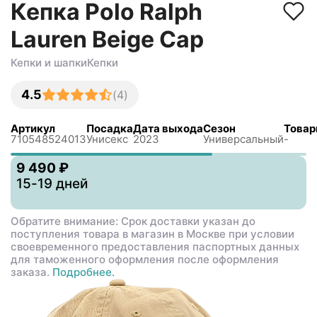
Кепка Polo Ralph
Lauren Beige Cap
Кепки и шапки
Кепки
4.5
(
4
)
Артикул
Посадка
Дата выхода
Сезон
Товар
710548524013
Унисекс
2023
Универсальный
-
9 490 ₽
15-19 дней
Обратите внимание: Срок доставки указан до
поступления товара в магазин в Москве при условии
своевременного предоставления паспортных данных
для таможенного оформления после оформления
заказа.
Подробнее.