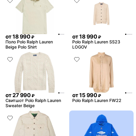
от
18 990
от
18 990
₽
₽
Поло Polo Ralph Lauren
Polo Ralph Lauren SS23
Beige Polo Shirt
LOGOV
от
27 990
от
15 990
₽
₽
Свитшот Polo Ralph Lauren
Polo Ralph Lauren FW22
Sweater Beige