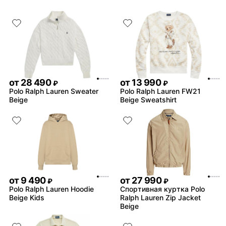
синюю..
Ответ поддержк
Благодарим за отзыв 🦄 Е
не соответствует заявлен
возникли какие-либо про
заказом - напишите в чат
поддержки @unicorn_go_bo
операторы помогут реши
сложившуюся ситуацию
от
28 490
от
13 990
₽
₽
Polo Ralph Lauren Sweater
Polo Ralph Lauren FW21
Beige
Beige Sweatshirt
от
9 490
от
27 990
₽
₽
Polo Ralph Lauren Hoodie
Спортивная куртка Polo
Beige Kids
Ralph Lauren Zip Jacket
Beige