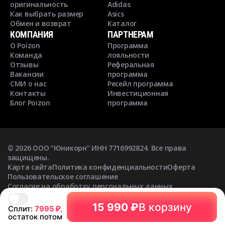
оригинальность
Adidas
Как выбрать размер
Asics
Обмен и возврат
Каталог
КОМПАНИЯ
ПАРТНЕРАМ
О Poizon
Программа
Команда
лояльности
Отзывы
Реферальная
Вакансии
программа
СМИ о нас
Ресейл программа
Контакты
Инвестиционная
Блог Poizon
программа
©
2026
ООО “Юникорн” ИНН 7716992824. Все права
защищены.
Карта сайта
Политика конфиденциальности
Оферта
Пользовательское соглашение
Согласие на обработку персональных данных
Согласие на получение рекламных рассылок
15 990 ₽
В корзину
Сплит:
7995
₽,
остаток потом