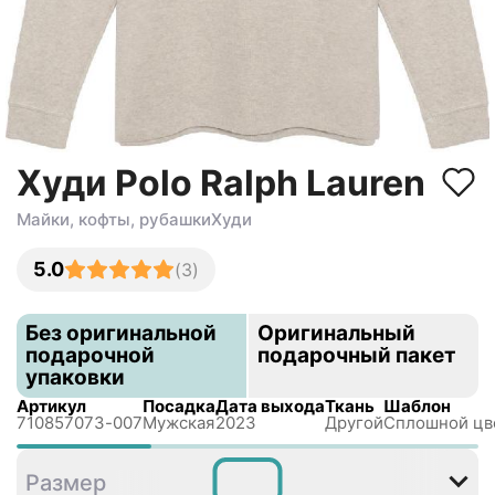
Худи Polo Ralph Lauren
Майки, кофты, рубашки
Худи
5.0
(
3
)
Без оригинальной
Оригинальный
подарочной
подарочный пакет
упаковки
Артикул
Посадка
Дата выхода
Ткань
Шаблон
710857073-007
Мужская
2023
Другой
Сплошной цв
S
M
L
XL
XXL
Размер