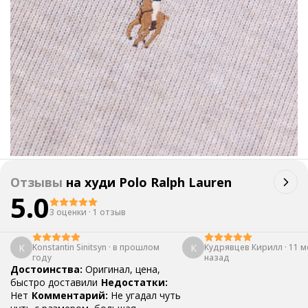
Отзывы
на
худи Polo Ralph Lauren
5.0
3 оценки
·
1 отзыв
K
К
Konstantin Sinitsyn
·
в прошлом
Кудрявцев Кирилл
·
11 м
году
назад
Достоинства:
Оригинал, цена,
быстро доставили
Недостатки:
Нет
Комментарий:
Не угадал чуть