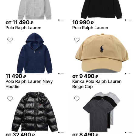
заказом - напишите в чат
поддержки @unicorn_go_bo
операторы помогут реши
сложившуюся ситуацию
от
11 490
10 990
₽
₽
Polo Ralph Lauren
Polo Ralph Lauren
11 490
от
9 490
₽
₽
Polo Ralph Lauren Navy
Кепка Polo Ralph Lauren
Hoodie
Beige Cap
от
32 490
от
8 490
₽
₽