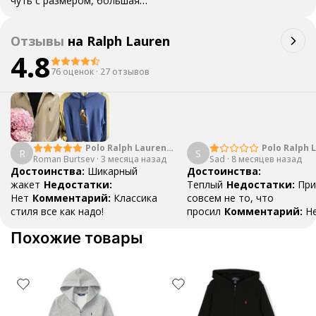
чуть с размером, большая
оказалась. Подарил отцу, он
доволен)
Отзывы
на
Ralph Lauren
4.8
76 оценок
·
27 отзывов
Polo Ralph Lauren
Polo Ralph 
R
S
Roman Burtsev
Logo
·
3 месяца назад
Sad
·
8 месяцев назад
Достоинства:
Шикарный
Достоинства:
жакет
Недостатки:
Теплый
Недостатки:
При
Нет
Комментарий:
Классика
совсем не то, что
стиля все как надо!
просил
Комментарий:
Н
раз уточнял про цвет, мне
Похожие товары
100% гарантию, что куртк
черная, в итоге привезли
синюю..
Ответ поддержк
Благодарим за отзыв 🦄 Е
не соответствует заявлен
возникли какие-либо про