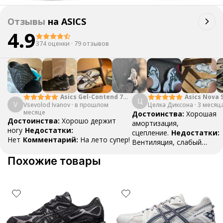
Отзывы
на
ASICS
4.9
374 оценки
·
79 отзывов
Asics Gel-Contend 7
Asics Nova 
Ц
V
Vsevolod Ivanov
Light Grey
·
в прошлом
Целка Диксона
Black Green
·
3 месяц
месяце
Достоинства:
Хорошая
Достоинства:
Хорошо держит
амортизация,
ногу
Недостатки:
сцепление.
Недостатки:
Нет
Комментарий:
На лето супер!
Вентиляция, слабый
носок
Комментарий:
Кр
Похожие товары
использовал для трениро
волейболу 3-4 раза в неде
Кроссы прожили почти го
каких либо повреждений, 
протираться верх носка, н
лично моя проблема, так 
кроссовках которые я исп