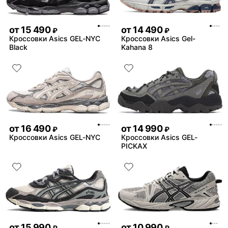
но может у кого так же
от
15 490
от
14 490
₽
₽
Кроссовки Asics GEL-NYC
Кроссовки Asics Gel-
Black
Kahana 8
от
16 490
от
14 990
₽
₽
Кроссовки Asics GEL-NYC
Кроссовки Asics GEL-
PICKAX
от
15 990
от
10 990
₽
₽