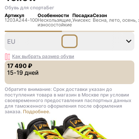
Обувь для спорта
Бег
Артикул
Особенности
Посадка
Сезон
1203A244-100
Нескользящиe,
Унисекс
Весна, лето, осень,
износостойкие
37
45
46
EU
,5
Как выбрать размер
обуви
17 490 ₽
15-19 дней
Обратите внимание: Срок доставки указан до
поступления товара в магазин в Москве при условии
своевременного предоставления паспортных данных
для таможенного оформления после оформления
заказа.
Подробнее.