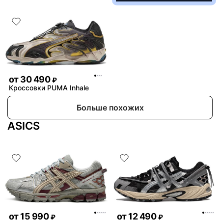
от
30 490
₽
Кроссовки PUMA Inhale
Больше похожих
ASICS
от
15 990
от
12 490
₽
₽