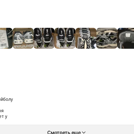
ейболу
оя
ет у
Смотреть еще