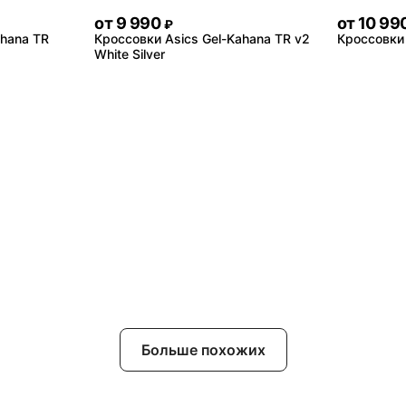
от
9 990
от
10 99
₽
ahana TR
Кроссовки Asics Gel-Kahana TR v2
Кроссовки 
White Silver
Больше похожих