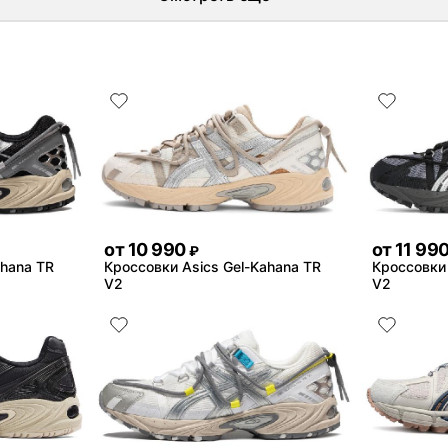
от
10 990
от
11 99
₽
ahana TR
Кроссовки Asics Gel-Kahana TR
Кроссовки 
V2
V2