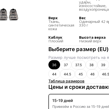
Оснащены утилитарной сис
удары,
износостойкие,
поддержки и стиля.
воздухопрониц
Вторичная система шнуровк
Верх
Вес
начиная от носка и оборачив
Ткань,
Одинарный 42 я
синтетическая
помощью регулируемой зас
330 г
кожа
Изготовлены из слоев моно
Каблук
Высота верха
обеспечивает долговечность
Плоский
Низкий верх
Оснащены полупрозрачными 
Выберите размер
(
EU
)
коллекции.
Размер лучше посмотреть на я
Предназначены для трейлран
непредсказуемым поверхно
36
37
37.5
38
39
44
44.5
45
46
46.
Таблица размеров
Цены и сроки доставк
15-19 дней
Привезём в Россию за
15
-
19 дне