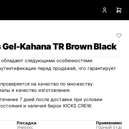
 Gel-Kahana TR Brown Black
TR обладают следующими особенностями:
аутентификации перед продажей, что гарантирует
проверяется на качество по множеству
алы и качество изготовления.
течение 7 дней после доставки при условии
состояния и наличия бирок KICKS CREW.
ечение 7 дней с момента доставки, если товар не
ранились бирки контроля качества.
Посадка
Применимое м
Унисекс
Горный отдых 