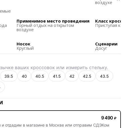
темой внешней шнуровки для дополнительной
воздухе
аемые
и обеспечивает увеличенную стабильность,
Применимое место проведения
Класс кроссов
аясь вокруг всего верха, закрепляется на пятке с
рда
Горный отдых на открытом
Приступая к ра
тежки.
воздухе
хромной сетки и резинированного рипстопа, что
Носок
Сценарии
.
Круглый
Досуг
логотипами ASICS на более светлой паре из
зычке ваших кроссовок или измерить стельку.
нинга, обеспечивая уверенность при беге по
стям.
39.5
40
40.5
41.5
42
42.5
43.5
5
и
9 490
₽
й
и отдадим в магазине в Москве или отправим СДЭКом