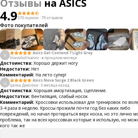
Отзывы
на
ASICS
4.9
370 оценок
·
79 отзывов
Фото покупателей
Asics Gel-Contend 7 Light Grey
V
Vsevolod Ivanov
·
в прошлом месяце
Достоинства:
Хорошо держит ногу
Недостатки:
Нет
Комментарий:
На лето супер!
Asics Nova Surge 2 Black Green
Ц
Целка Диксона
·
3 месяца назад
Достоинства:
Хорошая амортизация, сцепление.
Недостатки:
Вентиляция, слабый носок
Комментарий:
Кроссовки использовал для тренировок по вол
3-4 раза в неделю. Кроссы прожили почти год без каких либо
повреждений, но начал протираться верх носка, но это лично м
проблема, так на всех кроссовках которые я использую, но мож
кого так же