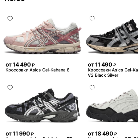
от
14 490
от
11 490
₽
₽
Кроссовки Asics Gel-Kahana 8
Кроссовки Asics Gel-K
V2 Black Silver
от
11 990
от
18 490
₽
₽