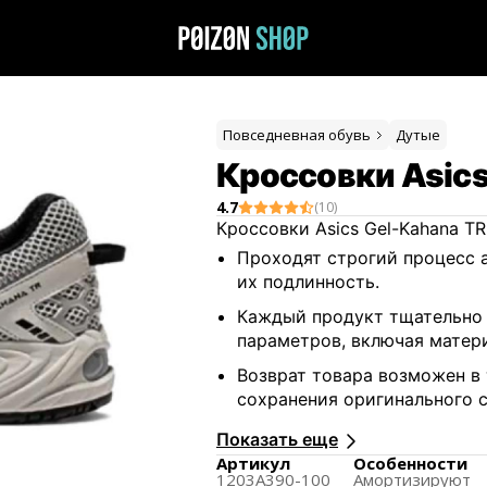
Повседневная обувь
Дутые
Кроссовки Asics
4.7
(
10
)
Кроссовки Asics Gel-Kahana 
Проходят строгий процесс 
их подлинность.
Каждый продукт тщательно 
параметров, включая матери
Возврат товара возможен в 
сохранения оригинального 
Обмен размера доступен в т
Показать еще
использовался и на нем сох
Артикул
Особенности
1203A390-100
Амортизируют