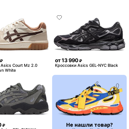
от
13 990
₽
₽
Asics Court Mz 2.0
Кроссовки Asics GEL-NYC Black
wn White
Не нашли товар?
0
₽