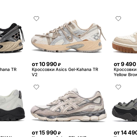
от
10 990
от
9 490
₽
ahana TR
Кроссовки Asics Gel-Kahana TR
Кроссовки 
V2
Yellow Bro
от
15 990
от
14 49
₽