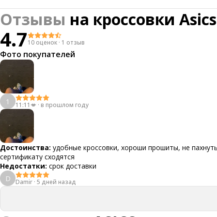
Отзывы
на
кроссовки Asics
4.7
10 оценок
·
1 отзыв
Фото покупателей
1
11:11💋
·
в прошлом году
Достоинства:
удобные кроссовки, хороши прошиты, не пахнуть
сертификату сходятся
Недостатки:
срок доставки
D
Damir
·
5 дней назад