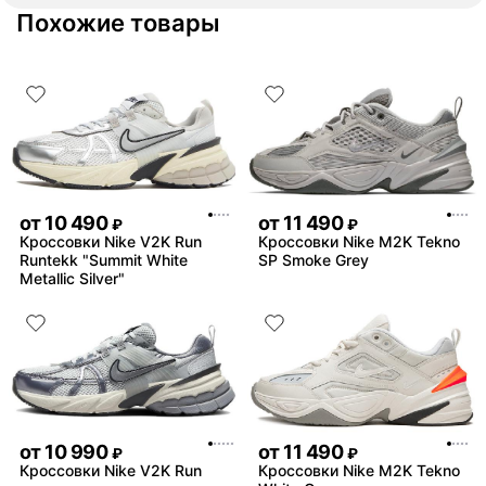
насочки!
Похожие товары
от
10 490
от
11 490
₽
₽
Кроссовки Nike V2K Run
Кроссовки Nike M2K Tekno
Runtekk "Summit White
SP Smoke Grey
Metallic Silver"
от
10 990
от
11 490
₽
₽
Кроссовки Nike V2K Run
Кроссовки Nike M2K Tekno