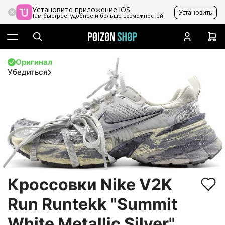
Установите приложение iOS
Установить
Там быстрее, удобнее и больше возможностей
Оригинал
Убедиться
Кроссовки Nike V2K
Run Runtekk "Summit
White Metallic Silver"