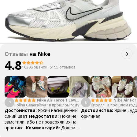
Отзывы
на
Nike
4.8
16398 оценок
·
5195 отзывов
Nike Air Force 1 Low
Nike Air For
P
К
Polina Generalova
College Pack White
·
в прошлом году
Кирилл
·
в прошлом год
Yellow
Blue
Достоинства:
Яркий насыщенный
Достоинства:
Яркие , уд
синий цвет
Недостатки:
Пока не
оригинал
заметили, ибо не проверяли их на
практике.
Комментарий:
Дошли за
29 дней, в подарок положили