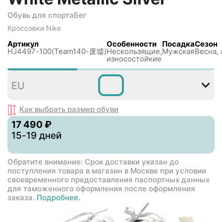
Обувь для спорта
Бег
Кроссовки
Nike
Артикул
Особенности
Посадка
Сезон
HJ4497-100(Team140-废墟)
Нескользящиe,
Мужская
Весна, 
износостойкие
40
40
41
42
42
4
EU
,5
,5
Как выбрать размер
обуви
17 490 ₽
15-19 дней
Обратите внимание: Срок доставки указан до
поступления товара в магазин в Москве при условии
своевременного предоставления паспортных данных
для таможенного оформления после оформления
заказа.
Подробнее.