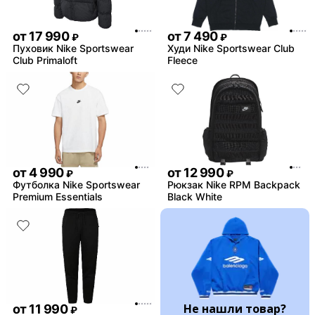
от
17 990
от
7 490
₽
₽
Пуховик Nike Sportswear
Худи Nike Sportswear Club
Club Primaloft
Fleece
от
4 990
от
12 990
₽
₽
Футболка Nike Sportswear
Рюкзак Nike RPM Backpack
Premium Essentials
Black White
Не нашли товар?
от
11 990
₽