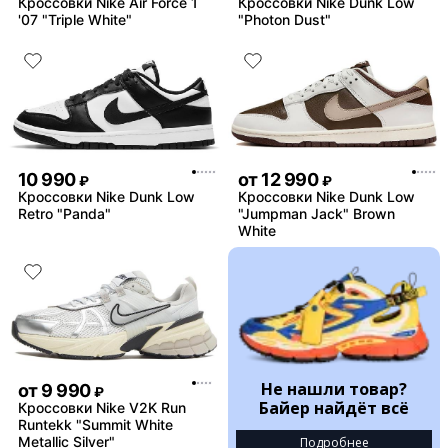
Кроссовки Nike Air Force 1
Кроссовки Nike Dunk Low
'07 "Triple White"
"Photon Dust"
10 990
от
12 990
₽
₽
Кроссовки Nike Dunk Low
Кроссовки Nike Dunk Low
Retro "Panda"
"Jumpman Jack" Brown
White
Не нашли товар?
от
9 990
₽
Байер найдёт всё
Кроссовки Nike V2K Run
Runtekk "Summit White
Metallic Silver"
Подробнее