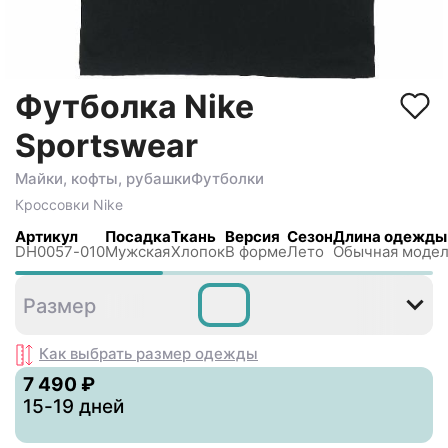
Футболка Nike
Sportswear
Майки, кофты, рубашки
Футболки
Кроссовки
Nike
Артикул
Посадка
Ткань
Версия
Сезон
Длина одежды
DH0057-010
Мужская
Хлопок
В форме
Лето
Обычная моде
L
XXL
Размер
Как выбрать размер
одежды
7 490 ₽
15-19 дней