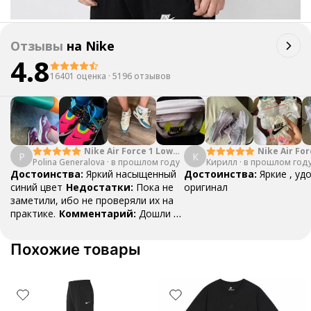
Отзывы
на
Nike
4.8
16401 оценка
·
5196 отзывов
Nike Air Force 1 Low
Nike Air For
P
К
Polina Generalova
College Pack White
·
в прошлом году
Кирилл
·
в прошлом год
Yellow
Blue
Достоинства:
Яркий насыщенный
Достоинства:
Яркие , уд
синий цвет
Недостатки:
Пока не
оригинал
заметили, ибо не проверяли их на
практике.
Комментарий:
Дошли за
29 дней, в подарок положили
насочки!
Похожие товары