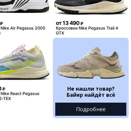
от
13 490
₽
₽
Nike Air Pegasus 2005
Кроссовки Nike Pegasus Trail 4
e
GTX
Не нашли товар?
0
₽
Nike React Pegasus
Байер найдёт всё
RE-TEX
Подробнее