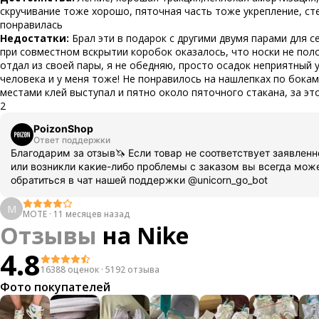
скручивание тоже хорошо, пяточная часть тоже укрепление, ст
понравилась
Недостатки:
Брал эти в подарок с другими двумя парами для с
при совместном вскрытии коробок оказалось, что носки не пол
отдал из своей пары, я не обедняю, просто осадок неприятный 
человека и у меня тоже! Не понравилось на нашлепках по бокам
местами клей выступал и пятно около пяточного стакана, за эт
2
PoizonShop
Ответ поддержки
Благодарим за отзыв🦄 Если товар не соответствует заявлен
или возникли какие-либо проблемы с заказом вы всегда мож
обратиться в чат нашей поддержки @unicorn_go_bot
M
MOTE
·
11 месяцев назад
Отзывы
на
Nike
4.8
16388 оценок
·
5192 отзыва
Фото покупателей