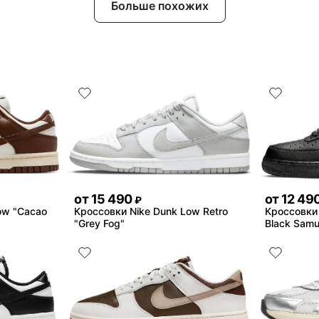
Больше похожих
от
15 490
от
12 49
₽
ow "Cacao
Кроссовки Nike Dunk Low Retro
Кроссовки N
"Grey Fog"
Black Samu