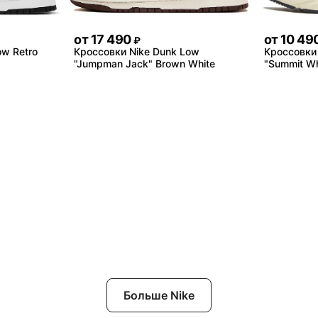
от
17 490
от
10 49
₽
ow Retro
Кроссовки Nike Dunk Low
Кроссовки 
"Jumpman Jack" Brown White
"Summit Whi
Больше Nike