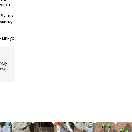
елька
ебя, но
ожили,
у
о минус
ному
ете