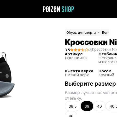
Обувь для спорта
Бег
Кроссовки Nik
Кроссовки
Ni
3.5
(
2
)
Артикул
Особенн
FQ0908-001
Нескольз
износост
Высота верха
Носок
Низкий верх
Круглый
Выберите размер
Размер лучше посмотрет
стельку.
38.5
39
40
40.
46