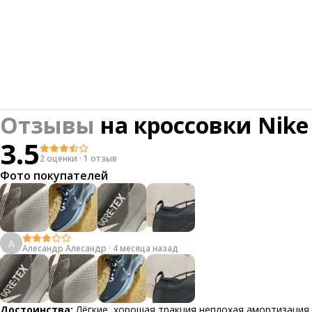
Отзывы
на
кроссовки Nike 
3.5
2 оценки
·
1 отзыв
Фото покупателей
А
Алесандр Алесандр
·
4 месяца назад
Достоинства:
Лёгкие, хорошая тракция,неплохая амортизация,