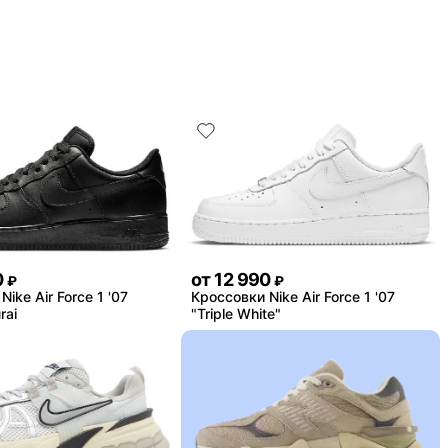
0
от
12 990
₽
₽
ike Air Force 1 '07
Кроссовки Nike Air Force 1 '07
rai
"Triple White"