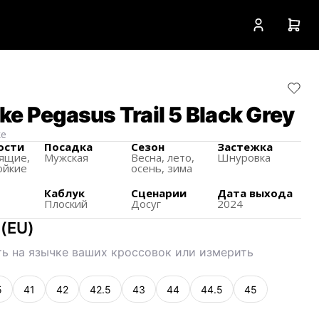
e Pegasus Trail 5 Black Grey
ke
ости
Посадка
Сезон
Застежка
ящиe,
Мужская
Весна, лето,
Шнуровка
ойкие
осень, зима
Каблук
Сценарии
Дата выхода
Плоский
Досуг
2024
(
EU
)
ь на язычке ваших кроссовок или измерить
5
41
42
42.5
43
44
44.5
45