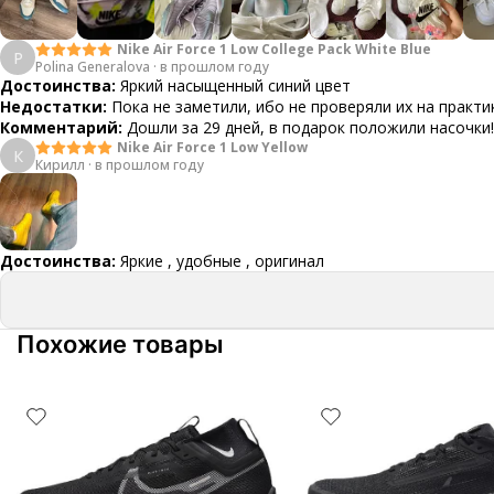
Nike Air Force 1 Low College Pack White Blue
P
Polina Generalova
·
в прошлом году
Достоинства:
Яркий насыщенный синий цвет
Недостатки:
Пока не заметили, ибо не проверяли их на практи
Комментарий:
Дошли за 29 дней, в подарок положили насочки!
Nike Air Force 1 Low Yellow
К
Кирилл
·
в прошлом году
Достоинства:
Яркие , удобные , оригинал
Похожие товары