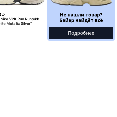
Не нашли товар?
0
₽
Nike V2K Run Runtekk
Байер найдёт всё
te Metallic Silver"
Подробнее