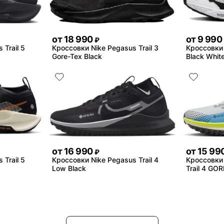
от
18 990
от
9 990
₽
 Trail 5
Кроссовки Nike Pegasus Trail 3
Кроссовки 
Gore-Tex Black
Black Whit
от
16 990
от
15 99
₽
 Trail 5
Кроссовки Nike Pegasus Trail 4
Кроссовки 
Low Black
Trail 4 GO