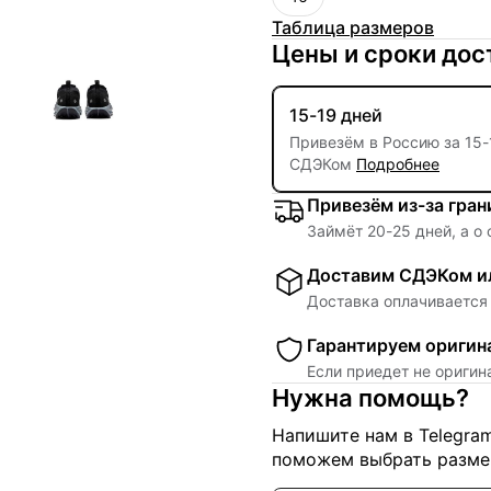
Таблица размеров
Цены и сроки дос
15-19 дней
Привезём в Россию за
15
-
СДЭКом
Подробнее
Привезём из-за гра
Займёт
20
-
25
дней, а о
Доставим СДЭКом ил
Доставка оплачивается 
Гарантируем оригин
Если приедет не ориги
Нужна помощь?
Напишите нам в Telegra
поможем выбрать размер