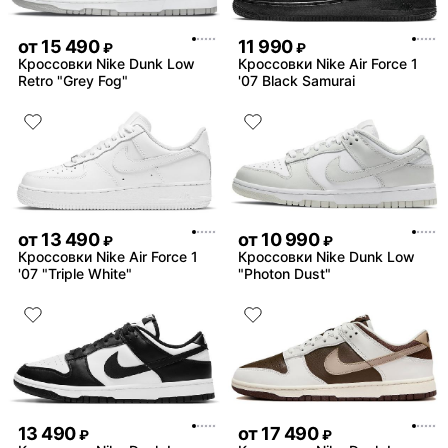
от
15 490
11 990
₽
₽
Кроссовки Nike Dunk Low
Кроссовки Nike Air Force 1
Retro "Grey Fog"
'07 Black Samurai
от
13 490
от
10 990
₽
₽
Кроссовки Nike Air Force 1
Кроссовки Nike Dunk Low
'07 "Triple White"
"Photon Dust"
13 490
от
17 490
₽
₽