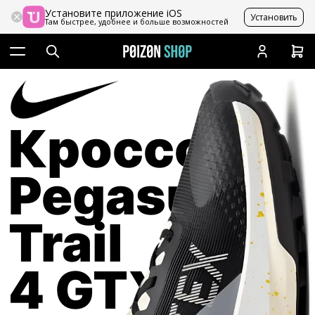
Установите приложение iOS
Установить
Там быстрее, удобнее и больше возможностей
Кроссовки
Pegasus
Trail
4 GTX