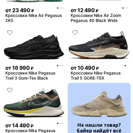
от
23 490
от
12 490
₽
₽
Кроссовки Nike Air Pegasus
Кроссовки Nike Air Zoom
2K5
Pegasus 40 Black Wide
от
16 990
от
10 490
₽
₽
Кроссовки Nike Pegasus
Кроссовки Nike Pegasus
Trail 3 Gore-Tex Black
Trail 5 GORE-TEX
Не нашли товар?
от
14 490
₽
Байер найдёт всё
Кроссовки Nike Pegasus