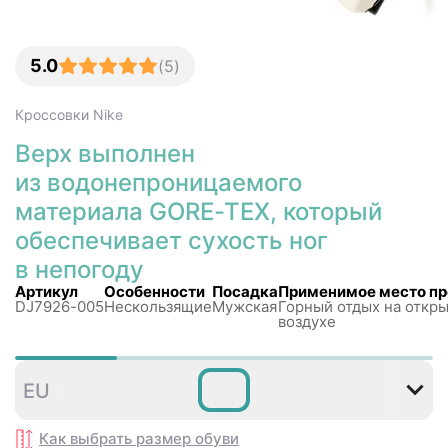
5.0
(
5
)
Кроссовки
Nike
Верх выполнен
из водонепроницаемого
материала GORE-TEX, который
обеспечивает сухость ног
в непогоду
Артикул
Особенности
Посадка
Применимое место п
DJ7926-005
Нескользящиe
Мужская
Горный отдых на откр
воздухе
38
39
40
40
41
4
EU
,5
,5
Как выбрать размер
обуви