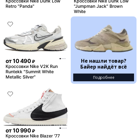
Кроссовки Nike Dunk Low
Кроссовки Nike Dunk Low
Retro "Panda"
"Jumpman Jack" Brown
White
Не нашли товар?
от
10 490
₽
Байер найдёт всё
Кроссовки Nike V2K Run
Runtekk "Summit White
Metallic Silver"
Подробнее
от
10 990
₽
Кроссовки Nike Blazer '77