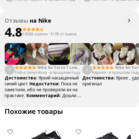
Отзывы
на
Nike
4.8
16388 оценок
·
5195 отзывов
Nike Air Force 1 Low
Nike Air For
P
К
Polina Generalova
College Pack White
·
в прошлом году
Кирилл
·
в прошлом год
Yellow
Blue
Достоинства:
Яркий насыщенный
Достоинства:
Яркие , уд
синий цвет
Недостатки:
Пока не
оригинал
заметили, ибо не проверяли их на
практике.
Комментарий:
Дошли за
29 дней, в подарок положили
насочки!
Похожие товары