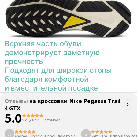
Верхняя часть обуви
демонстрирует заметную
прочность
Подходят для широкой стопы
благодаря комфортной
и вместительной посадке
Отзывы
на
кроссовки Nike Pegasus Trail
4 GTX
5.0
5 оценок
·
0 отзывов
A
S
Andrey Filippov
·
в прошлом году
Sam Sam
·
в прошлом го