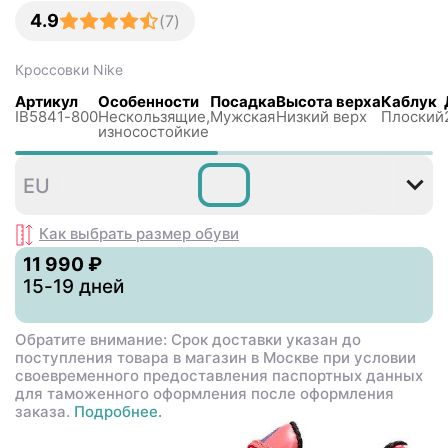
4.9
(
7
)
Кроссовки
Nike
Артикул
Особенности
Посадка
Высота верха
Каблук
IB5841-800
Нескользящиe,
Мужская
Низкий верх
Плоский
износостойкие
38
39
40
40
41
4
EU
,5
,5
Как выбрать размер
обуви
11 990 ₽
15-19 дней
Обратите внимание: Срок доставки указан до
поступления товара в магазин в Москве при условии
своевременного предоставления паспортных данных
для таможенного оформления после оформления
заказа.
Подробнее.