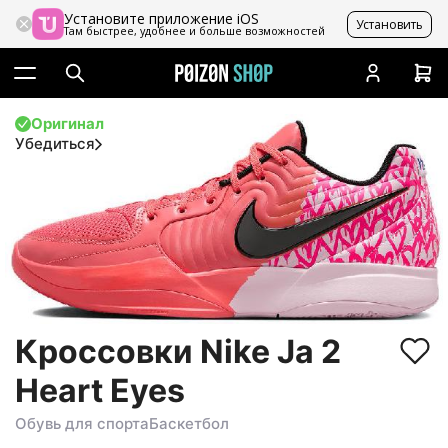
Установите приложение iOS
Установить
Там быстрее, удобнее и больше возможностей
Оригинал
Убедиться
Кроссовки Nike Ja 2
Heart Eyes
Обувь для спорта
Баскетбол