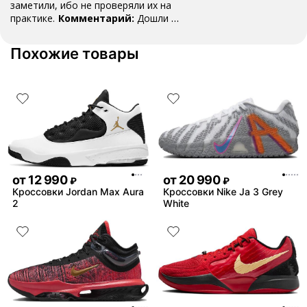
заметили, ибо не проверяли их на
практике.
Комментарий:
Дошли за
29 дней, в подарок положили
насочки!
Похожие товары
от
12 990
от
20 990
₽
₽
Кроссовки Jordan Max Aura
Кроссовки Nike Ja 3 Grey
2
White