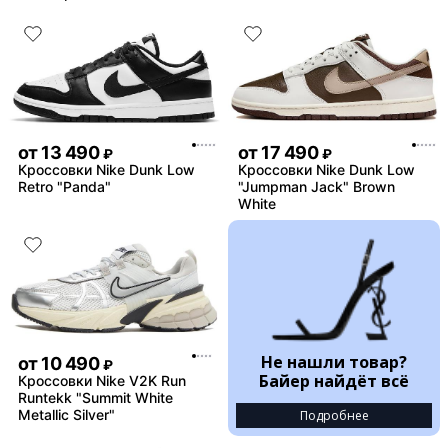
от
13 490
от
17 490
₽
₽
Кроссовки Nike Dunk Low
Кроссовки Nike Dunk Low
Retro "Panda"
"Jumpman Jack" Brown
White
Не нашли товар?
от
10 490
₽
Байер найдёт всё
Кроссовки Nike V2K Run
Runtekk "Summit White
Metallic Silver"
Подробнее