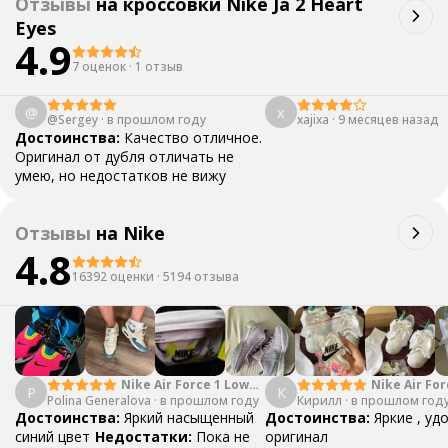
Отзывы
на
кроссовки Nike Ja 2 Heart
Eyes
4.9
7 оценок
·
1 отзыв
@
x
@Sergey
·
в прошлом году
xajixa
·
9 месяцев назад
Достоинства:
Качество отличное.
Оригинал от дубля отличать не
умею, но недостатков не вижу
Отзывы
на
Nike
4.8
16392 оценки
·
5194 отзыва
Nike Air Force 1 Low
Nike Air For
P
К
Polina Generalova
College Pack White
·
в прошлом году
Кирилл
·
в прошлом год
Yellow
Blue
Достоинства:
Яркий насыщенный
Достоинства:
Яркие , уд
синий цвет
Недостатки:
Пока не
оригинал