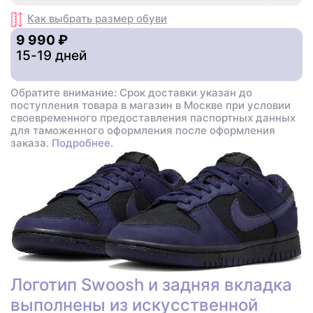
Как выбрать размер
обуви
9 990 ₽
15-19 дней
Обратите внимание: Срок доставки указан до
поступления товара в магазин в Москве при условии
своевременного предоставления паспортных данных
для таможенного оформления после оформления
заказа.
Подробнее.
Логотип Swoosh и задняя вкладка
выполнены из искусственной