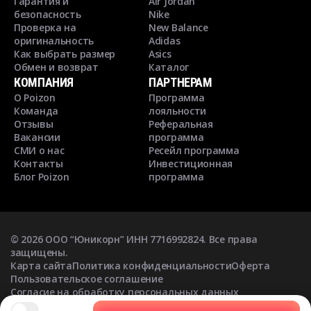
Гарантия и
Air Jordan
безопасность
Nike
Проверка на
New Balance
оригинальность
Adidas
Как выбрать размер
Asics
Обмен и возврат
Каталог
КОМПАНИЯ
ПАРТНЕРАМ
О Poizon
Программа
Команда
лояльности
Отзывы
Реферальная
Вакансии
программа
СМИ о нас
Ресейл программа
Контакты
Инвестиционная
Блог Poizon
программа
©
2026
ООО “Юникорн” ИНН 7716992824. Все права
защищены.
Карта сайта
Политика конфиденциальности
Оферта
Пользовательское соглашение
Согласие на обработку персональных данных
Согласие на получение рекламных рассылок