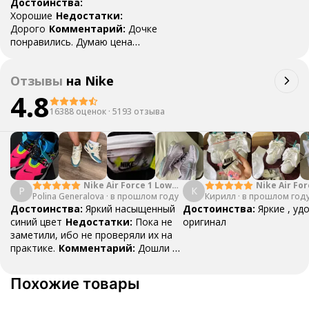
Достоинства:
Хорошие
Недостатки:
Дорого
Комментарий:
Дочке
понравились. Думаю цена
завышена.
Отзывы
на
Nike
4.8
16388 оценок
·
5193 отзыва
Nike Air Force 1 Low
Nike Air For
P
К
Polina Generalova
College Pack White
·
в прошлом году
Кирилл
·
в прошлом год
Yellow
Blue
Достоинства:
Яркий насыщенный
Достоинства:
Яркие , уд
синий цвет
Недостатки:
Пока не
оригинал
заметили, ибо не проверяли их на
практике.
Комментарий:
Дошли за
29 дней, в подарок положили
насочки!
Похожие товары