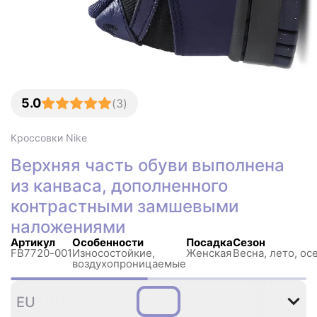
5.0
(
3
)
Кроссовки
Nike
Верхняя часть обуви выполнена
из канваса, дополненного
контрастными замшевыми
наложениями
Артикул
Особенности
Посадка
Сезон
FB7720-001
Износостойкие,
Женская
Весна, лето, ос
воздухопроницаемые
35
36
36
37
38
3
EU
,5
,5
,5