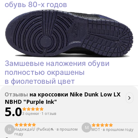
обувь 80-х годов
Замшевые наложения обуви
полностью окрашены
в фиолетовый цвет
Отзывы
на
кроссовки Nike Dunk Low LX
NBHD "Purple Ink"
5.0
3 оценки
·
1 отзыв
М
Н
Надежда🦊 (Рыбка)🐬
·
в прошлом
МОТ
·
в прошлом году
году