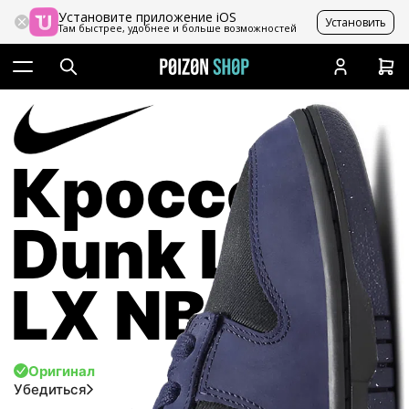
Установите приложение iOS
Установить
Там быстрее, удобнее и больше возможностей
Кроссовки
Dunk Low
LX NBHD
Оригинал
Убедиться