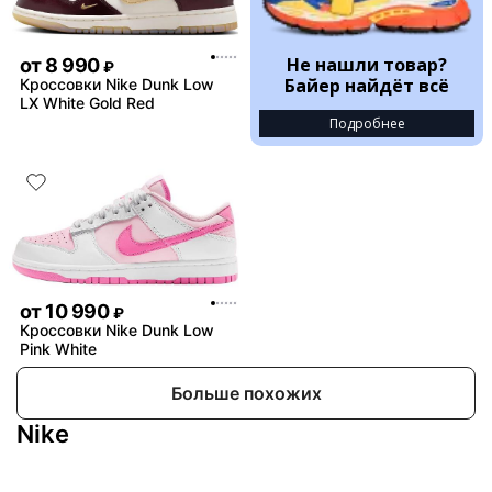
Не нашли товар?
от
8 990
₽
Байер найдёт всё
Кроссовки Nike Dunk Low
LX White Gold Red
Подробнее
от
10 990
₽
Кроссовки Nike Dunk Low
Pink White
Больше похожих
Nike