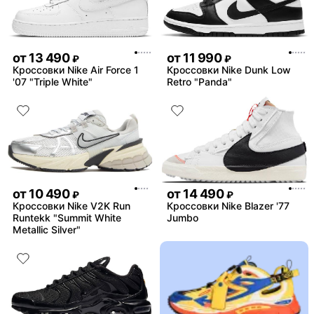
от
13 490
от
11 990
₽
₽
Кроссовки Nike Air Force 1
Кроссовки Nike Dunk Low
'07 "Triple White"
Retro "Panda"
от
10 490
от
14 490
₽
₽
Кроссовки Nike V2K Run
Кроссовки Nike Blazer '77
Runtekk "Summit White
Jumbo
Metallic Silver"