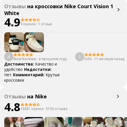
Отзывы
на
кроссовки Nike Court Vision 1
White
4.9
9 оценок
·
1 отзыв
Я
S
Яков Васянин
·
в прошлом году
Sofa
·
11 месяцев назад
Достоинства:
Качество и
удобство
Недостатки:
Нет
Комментарий:
Крутые
кроссовки
Отзывы
на
Nike
4.8
16381 оценка
·
5192 отзыва