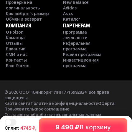
Проверка на
New Balance
оригинальность
Adidas
Как выбрать размер
Asics
Обмен и возврат
Каталог
КОМПАНИЯ
ПАРТНЕРАМ
О Poizon
Программа
Команда
лояльности
Отзывы
Реферальная
Вакансии
программа
СМИ о нас
Ресейл программа
Контакты
Инвестиционная
Блог Poizon
программа
©
2026
ООО “Юникорн” ИНН 7716992824. Все права
защищены.
Карта сайта
Политика конфиденциальности
Оферта
Пользовательское соглашение
Согласие на обработку персональных данных
Согласие на получение рекламных рассылок
9 490 ₽
В корзину
Сплит:
4745
₽,