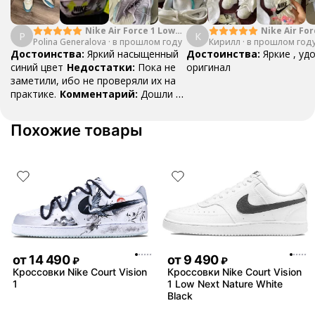
Nike Air Force 1 Low
Nike Air For
P
К
Polina Generalova
College Pack White
·
в прошлом году
Кирилл
·
в прошлом год
Yellow
Blue
Достоинства:
Яркий насыщенный
Достоинства:
Яркие , уд
синий цвет
Недостатки:
Пока не
оригинал
заметили, ибо не проверяли их на
практике.
Комментарий:
Дошли за
29 дней, в подарок положили
насочки!
Похожие товары
от
14 490
от
9 490
₽
₽
Кроссовки Nike Court Vision
Кроссовки Nike Court Vision
1
1 Low Next Nature White
Black