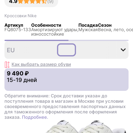
4.9
(
9
)
Кроссовки
Nike
Артикул
Особенности
Посадка
Сезон
FQ8075-133
Амортизируют удары,
Мужская
Весна, лето, ос
износостойкие
35
36
38
39
40
4
EU
,5
,5
,5
Как выбрать размер
обуви
9 490 ₽
15-19 дней
Обратите внимание: Срок доставки указан до
поступления товара в магазин в Москве при условии
своевременного предоставления паспортных данных
для таможенного оформления после оформления
заказа.
Подробнее.