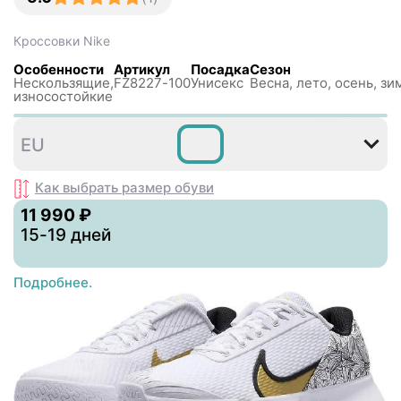
Кроссовки
Nike
Особенности
Артикул
Посадка
Сезон
Нескользящиe,
FZ8227-100
Унисекс
Весна, лето, осень, зи
износостойкие
EU
Как выбрать размер
обуви
11 990 ₽
15-19 дней
Подробнее.