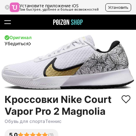
Установите приложение iOS
Установить
Там быстрее, удобнее и больше возможностей
Оригинал
Убедиться
Кроссовки Nike Court
Vapor Pro 2 Magnolia
Обувь для спорта
Теннис
5.0
(
1
)