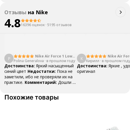
Отзывы
на
Nike
4.8
16396 оценок
·
5195 отзывов
Nike Air Force 1 Low
Nike Air For
P
К
Polina Generalova
College Pack White
·
в прошлом году
Кирилл
·
в прошлом год
Yellow
Blue
Достоинства:
Яркий насыщенный
Достоинства:
Яркие , уд
синий цвет
Недостатки:
Пока не
оригинал
заметили, ибо не проверяли их на
практике.
Комментарий:
Дошли за
29 дней, в подарок положили
насочки!
Похожие товары