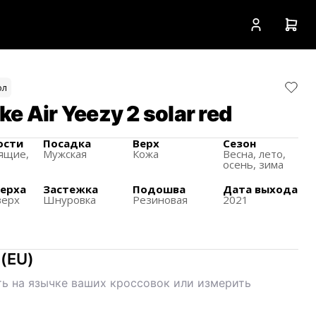
ол
e Air Yeezy 2 solar red
ости
Посадка
Верх
Сезон
ящиe,
Мужская
Кожа
Весна, лето,
осень, зима
верха
Застежка
Подошва
Дата выхода
верх
Шнуровка
Резиновая
2021
(
EU
)
ь на язычке ваших кроссовок или измерить