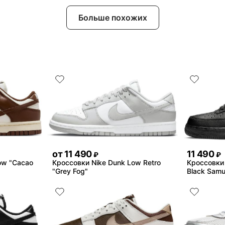
Больше похожих
от
11 490
11 490
₽
₽
ow "Cacao
Кроссовки Nike Dunk Low Retro
Кроссовки N
"Grey Fog"
Black Samu