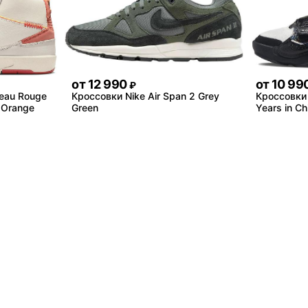
от
12 990
от
10 99
₽
eau Rouge
Кроссовки Nike Air Span 2 Grey
Кроссовки 
 "Orange
Green
Years in Ch