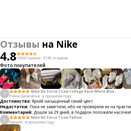
Отзывы
на
Nike
4.8
16397 оценок
·
5195 отзывов
Фото покупателей
Nike Air Force 1 Low College Pack White Blue
P
Polina Generalova
·
в прошлом году
Достоинства:
Яркий насыщенный синий цвет
Недостатки:
Пока не заметили, ибо не проверяли их на практи
Комментарий:
Дошли за 29 дней, в подарок положили насочки!
Nike Air Force 1 Low Yellow
К
Кирилл
·
в прошлом году