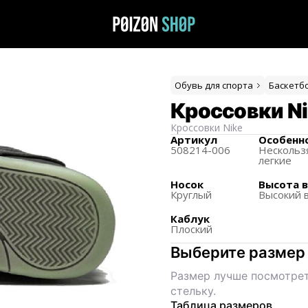
Обувь для спорта
Баскетб
Кроссовки Nik
Кроссовки
Nike
Артикул
Особенн
508214-006
Нескольз
легкие
Носок
Высота 
Круглый
Высокий 
Каблук
Плоский
Выберите размер
Размер лучше посмотрет
стельку.
Таблица размеров