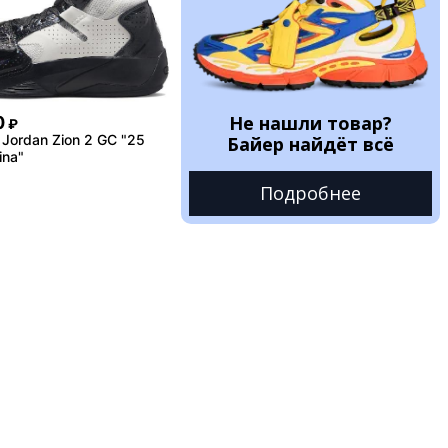
Не нашли товар?
0
₽
Jordan Zion 2 GC "25
Байер найдёт всё
ina"
Подробнее