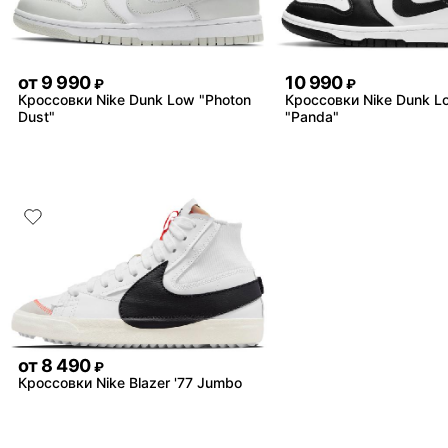
от
9 990
10 990
₽
₽
Кроссовки Nike Dunk Low "Photon
Кроссовки Nike Dunk L
Dust"
"Panda"
от
8 490
₽
Кроссовки Nike Blazer '77 Jumbo