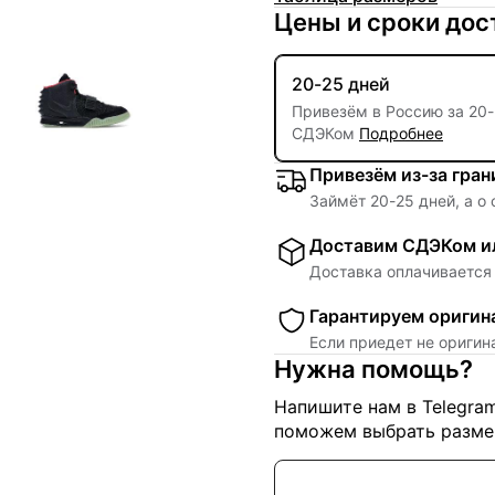
Цены и сроки дос
20-25 дней
Привезём в Россию за
20
-
СДЭКом
Подробнее
Привезём из-за гра
Займёт
20
-
25
дней, а о
Доставим СДЭКом ил
Доставка оплачивается 
Гарантируем оригин
Если приедет не ориги
Нужна помощь?
Напишите нам в Telegra
поможем выбрать размер