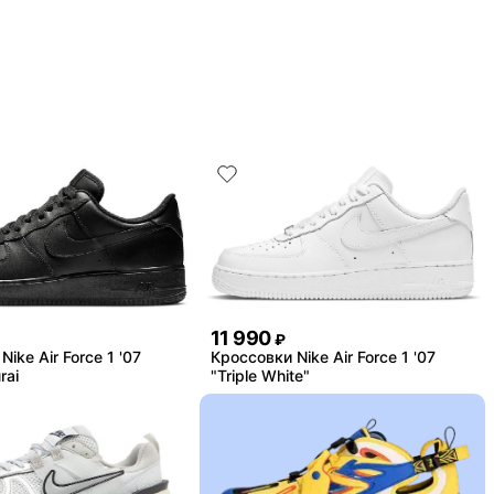
11 990
₽
ike Air Force 1 '07
Кроссовки Nike Air Force 1 '07
rai
"Triple White"