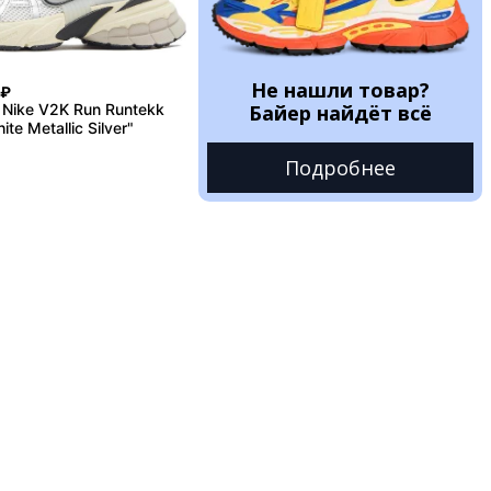
Не нашли товар?
₽
Nike V2K Run Runtekk
Байер найдёт всё
te Metallic Silver"
Подробнее