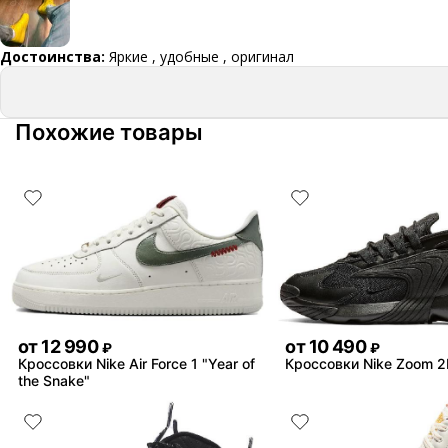
Достоинства:
Яркие , удобные , оригинал
Похожие товары
от
12 990
от
10 490
₽
₽
Кроссовки Nike Air Force 1 "Year of
Кроссовки Nike Zoom 2
the Snake"