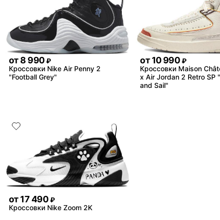
от
8 990
от
10 990
₽
₽
Кроссовки Nike Air Penny 2
Кроссовки Maison Chât
"Football Grey"
x Air Jordan 2 Retro SP
and Sail"
от
17 490
₽
Кроссовки Nike Zoom 2K