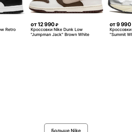
от
12 990
от
9 990
₽
ow Retro
Кроссовки Nike Dunk Low
Кроссовки 
"Jumpman Jack" Brown White
"Summit Whi
Больше Nike