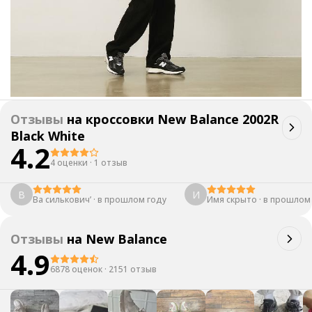
Отзывы
на
кроссовки New Balance 2002R
Black White
4.2
4 оценки
·
1 отзыв
В
И
Ва силькович’
·
в прошлом году
Имя скрыто
·
в прошлом
Отзывы
на
New Balance
4.9
6878 оценок
·
2151 отзыв