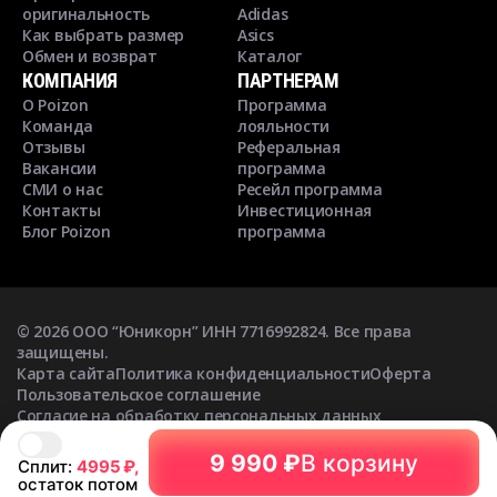
оригинальность
Adidas
Как выбрать размер
Asics
Обмен и возврат
Каталог
КОМПАНИЯ
ПАРТНЕРАМ
О Poizon
Программа
Команда
лояльности
Отзывы
Реферальная
Вакансии
программа
СМИ о нас
Ресейл программа
Контакты
Инвестиционная
Блог Poizon
программа
©
2026
ООО “Юникорн” ИНН 7716992824. Все права
защищены.
Карта сайта
Политика конфиденциальности
Оферта
Пользовательское соглашение
Согласие на обработку персональных данных
Согласие на получение рекламных рассылок
9 990 ₽
В корзину
Сплит:
4995
₽,
остаток потом