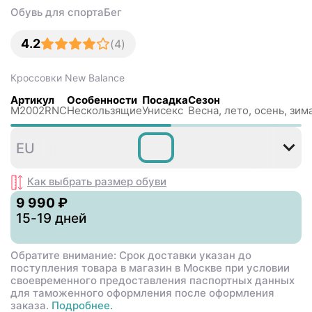
Обувь для спорта
Бег
4.2
(
4
)
Кроссовки
New Balance
Артикул
Особенности
Посадка
Сезон
M2002RNC
Нескользящиe
Унисекс
Весна, лето, осень, зим
36
37
37
38
38
3
EU
,5
,5
Как выбрать размер
обуви
9 990 ₽
15-19 дней
Обратите внимание: Срок доставки указан до
поступления товара в магазин в Москве при условии
своевременного предоставления паспортных данных
для таможенного оформления после оформления
заказа.
Подробнее.