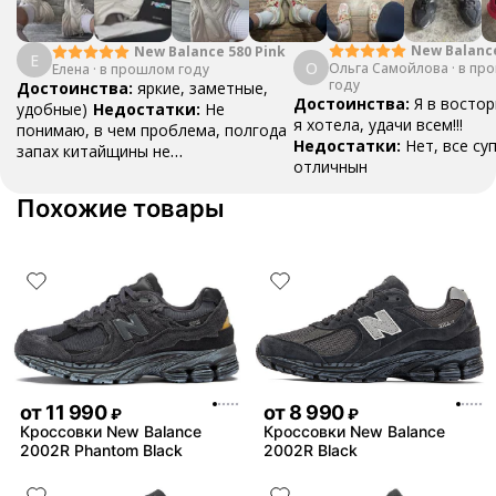
New Balanc
New Balance 580 Pink
Е
О
Ольга Самойлова
"Urbancore"
·
в пр
Елена
·
в прошлом году
году
Достоинства:
яркие, заметные,
Достоинства:
Я в востор
удобные)
Недостатки:
Не
я хотела, удачи всем!!!
понимаю, в чем проблема, полгода
Недостатки:
Нет, все су
запах китайщины не
отличнын
выветривается. (Ношу их очень
редко)
Комментарий:
За свои
Похожие товары
деньги вполне норм.
от
11 990
от
8 990
₽
₽
Кроссовки New Balance
Кроссовки New Balance
2002R Phantom Black
2002R Black